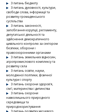
З питань бюджету
З питань духовності, культури,
свободи слова, інформації та
розвитку громадянського
суспільства
З питань законності,
запобігання корупції, регламенту,
депутатської діяльності та
здійснення демократичного
цивільного контролю за сектором
безпеки, оборони і
правоохоронними органами
З питань земельних відносин,
агропромислового комплексу та
розвитку села
З питань освіти, науки,
молодіжної політики, фізичної
культури і спорту
З питань охорони здоров'я,
сім'ї, материнства і дитинства
З питань охорони
навколишнього природного
середовища та
природокористування
З питань розвитку місцевого