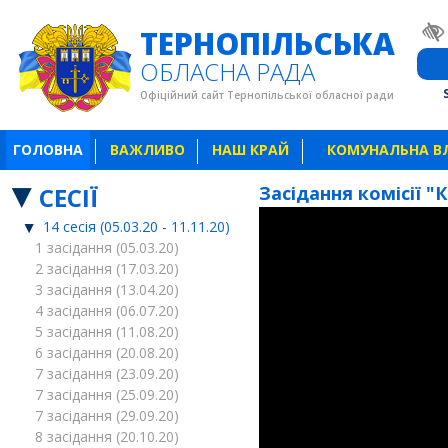
ТЕРНОПІЛЬСЬКА
ОБЛАСНА РАДА
Офіційний сайт Тернопільської обласної ради
ГОЛОВНА
ВАЖЛИВО
НАШ КРАЙ
КОМУНАЛЬНА В
СЕСІЇ
Засідання комісії "
14 сесія (05.03.20 - 11.11.20)
1 засідання (05.03.20)
2 засідання (17.03.20)
3 засідання (13.04.20)
4 засідання (06.07.20)
5 засідання (11.08.20)
6 засідання (20.08.20)
7 засідання (23.09.20)
7 засідання (25.09.20)
7 засідання (29.09.20)
8 засідання (20.10.20)