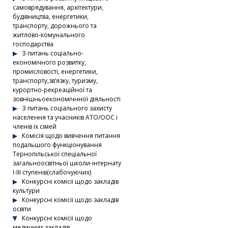
самоврядування, архітектури,
будівництва, енергетики,
транспорту, дорожнього та
житлово-комунального
господарства
З питань соціально-
економічного розвитку,
промисловості, енергетики,
транспорту,зв’язку, туризму,
курортно-рекреаційної та
зовнішньоекономічнної діяльності
З питань соціального захисту
населення та учасників АТО/ООС і
членів їх сімей
Комісія щодо вивчення питання
подальшого функціонування
Тернопільської спеціальної
загальноосвітньої школи-інтернату
І-ІІІ ступенів(слабочуючих)
Конкурсні комісії щодо закладів
культури
Конкурсні комісії щодо закладів
освіти
Конкурсні комісії щодо
медичних закладів