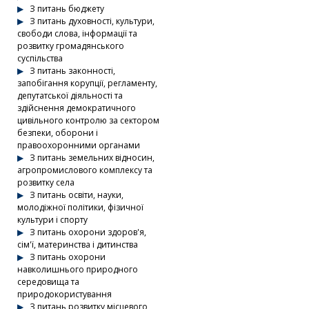
З питань бюджету
З питань духовності, культури,
свободи слова, інформації та
розвитку громадянського
суспільства
З питань законності,
запобігання корупції, регламенту,
депутатської діяльності та
здійснення демократичного
цивільного контролю за сектором
безпеки, оборони і
правоохоронними органами
З питань земельних відносин,
агропромислового комплексу та
розвитку села
З питань освіти, науки,
молодіжної політики, фізичної
культури і спорту
З питань охорони здоров'я,
сім'ї, материнства і дитинства
З питань охорони
навколишнього природного
середовища та
природокористування
З питань розвитку місцевого