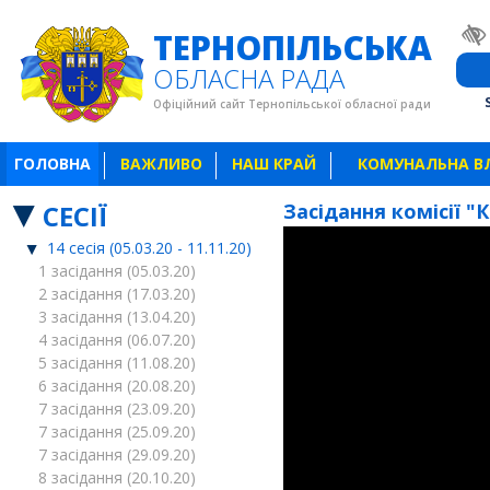
ТЕРНОПІЛЬСЬКА
ОБЛАСНА РАДА
Офіційний сайт Тернопільської обласної ради
ГОЛОВНА
ВАЖЛИВО
НАШ КРАЙ
КОМУНАЛЬНА В
СЕСІЇ
Засідання комісії "
14 сесія (05.03.20 - 11.11.20)
1 засідання (05.03.20)
2 засідання (17.03.20)
3 засідання (13.04.20)
4 засідання (06.07.20)
5 засідання (11.08.20)
6 засідання (20.08.20)
7 засідання (23.09.20)
7 засідання (25.09.20)
7 засідання (29.09.20)
8 засідання (20.10.20)