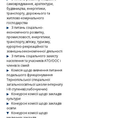
самоврядування, архітектури,
будівництва, енергетики,
транспорту, дорожнього та
житлово-комунального
господарства
З питань соціально-
економічного розвитку,
промисловості, енергетики,
транспорту,зв’язку, туризму,
курортно-рекреаційної та
зовнішньоекономічнної діяльності
З питань соціального захисту
населення та учасників АТО/ООС і
членів їх сімей
Комісія щодо вивчення питання
подальшого функціонування
Тернопільської спеціальної
загальноосвітньої школи-інтернату
І-ІІІ ступенів(слабочуючих)
Конкурсні комісії щодо закладів
культури
Конкурсні комісії щодо закладів
освіти
Конкурсні комісії щодо
медичних закладів