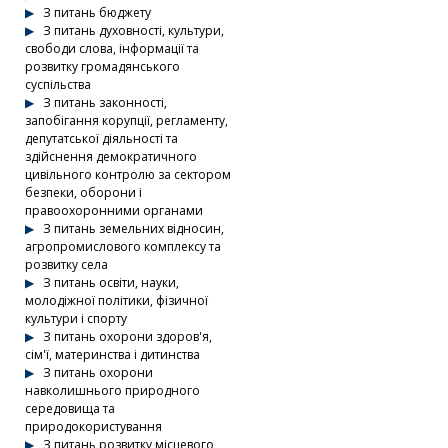
З питань бюджету
З питань духовності, культури,
свободи слова, інформації та
розвитку громадянського
суспільства
З питань законності,
запобігання корупції, регламенту,
депутатської діяльності та
здійснення демократичного
цивільного контролю за сектором
безпеки, оборони і
правоохоронними органами
З питань земельних відносин,
агропромислового комплексу та
розвитку села
З питань освіти, науки,
молодіжної політики, фізичної
культури і спорту
З питань охорони здоров'я,
сім'ї, материнства і дитинства
З питань охорони
навколишнього природного
середовища та
природокористування
З питань розвитку місцевого