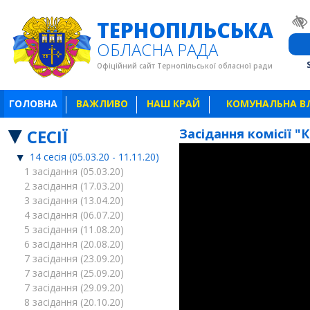
ТЕРНОПІЛЬСЬКА
ОБЛАСНА РАДА
Офіційний сайт Тернопільської обласної ради
ГОЛОВНА
ВАЖЛИВО
НАШ КРАЙ
КОМУНАЛЬНА В
СЕСІЇ
Засідання комісії "
14 сесія (05.03.20 - 11.11.20)
1 засідання (05.03.20)
2 засідання (17.03.20)
3 засідання (13.04.20)
4 засідання (06.07.20)
5 засідання (11.08.20)
6 засідання (20.08.20)
7 засідання (23.09.20)
7 засідання (25.09.20)
7 засідання (29.09.20)
8 засідання (20.10.20)