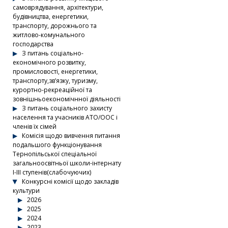
самоврядування, архітектури,
будівництва, енергетики,
транспорту, дорожнього та
житлово-комунального
господарства
З питань соціально-
економічного розвитку,
промисловості, енергетики,
транспорту,зв’язку, туризму,
курортно-рекреаційної та
зовнішньоекономічнної діяльності
З питань соціального захисту
населення та учасників АТО/ООС і
членів їх сімей
Комісія щодо вивчення питання
подальшого функціонування
Тернопільської спеціальної
загальноосвітньої школи-інтернату
І-ІІІ ступенів(слабочуючих)
Конкурсні комісії щодо закладів
культури
2026
2025
2024
2023