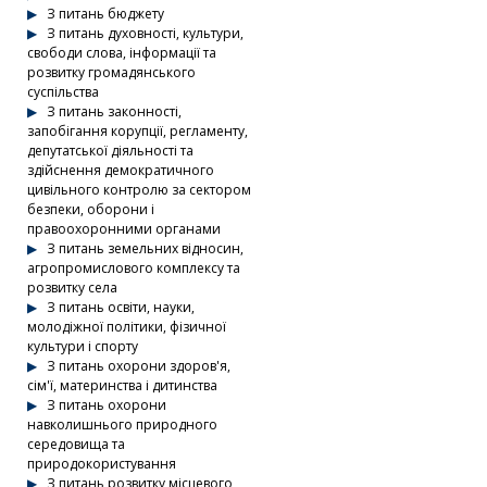
З питань бюджету
З питань духовності, культури,
свободи слова, інформації та
розвитку громадянського
суспільства
З питань законності,
запобігання корупції, регламенту,
депутатської діяльності та
здійснення демократичного
цивільного контролю за сектором
безпеки, оборони і
правоохоронними органами
З питань земельних відносин,
агропромислового комплексу та
розвитку села
З питань освіти, науки,
молодіжної політики, фізичної
культури і спорту
З питань охорони здоров'я,
сім'ї, материнства і дитинства
З питань охорони
навколишнього природного
середовища та
природокористування
З питань розвитку місцевого