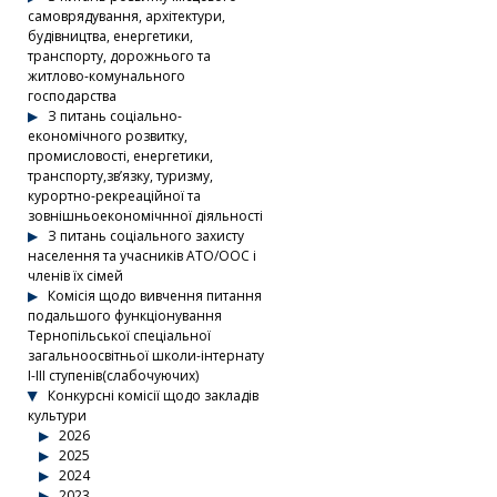
самоврядування, архітектури,
будівництва, енергетики,
транспорту, дорожнього та
житлово-комунального
господарства
З питань соціально-
економічного розвитку,
промисловості, енергетики,
транспорту,зв’язку, туризму,
курортно-рекреаційної та
зовнішньоекономічнної діяльності
З питань соціального захисту
населення та учасників АТО/ООС і
членів їх сімей
Комісія щодо вивчення питання
подальшого функціонування
Тернопільської спеціальної
загальноосвітньої школи-інтернату
І-ІІІ ступенів(слабочуючих)
Конкурсні комісії щодо закладів
культури
2026
2025
2024
2023