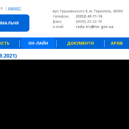
|
ТИ
КАБІНЕТ
вул. Грушевського 8, м. Тернопіль, 46000
телефон:
(0352) 43-11-16
факс:
(0035) 25-22-10
ЙМАЛЬНЯ
e-mail:
rada.trc@tor.gov.ua
ІСТЬ
ОН-ЛАЙН
ДОКУМЕНТИ
АРХІВ
9.2021)