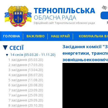
ТЕРНОПІЛЬСЬКА
ОБЛАСНА РАДА
Офіційний сайт Тернопільської обласної ради
ГОЛОВНА
ВАЖЛИВО
НАШ КРАЙ
КОМУНАЛЬНА В
СЕСІЇ
Засідання комісії 
енергетики, трансп
14 сесія (05.03.20 - 11.11.20)
зовнішньоекономічнн
1 засідання (05.03.20)
2 засідання (17.03.20)
3 засідання (13.04.20)
4 засідання (06.07.20)
5 засідання (11.08.20)
6 засідання (20.08.20)
7 засідання (23.09.20)
7 засідання (25.09.20)
7 засідання (29.09.20)
8 засідання (20.10.20)