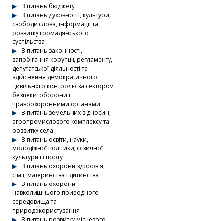
З питань бюджету
З питань духовності, культури,
свободи слова, інформації та
розвитку громадянського
суспільства
З питань законності,
запобігання корупції, регламенту,
депутатської діяльності та
здійснення демократичного
цивільного контролю за сектором
безпеки, оборони і
правоохоронними органами
З питань земельних відносин,
агропромислового комплексу та
розвитку села
З питань освіти, науки,
молодіжної політики, фізичної
культури і спорту
З питань охорони здоров'я,
сім'ї, материнства і дитинства
З питань охорони
навколишнього природного
середовища та
природокористування
З питань розвитку місцевого