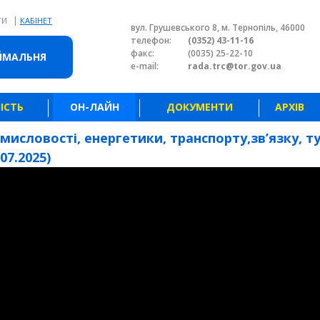
|
ТИ
КАБІНЕТ
вул. Грушевського 8, м. Тернопіль, 46000
телефон:
(0352) 43-11-16
факс:
(0035) 25-22-10
ЙМАЛЬНЯ
e-mail:
rada.trc@tor.gov.ua
ІСТЬ
ОН-ЛАЙН
ДОКУМЕНТИ
АРХІВ
мисловості, енергетики, транспорту,зв’язку, т
07.2025)