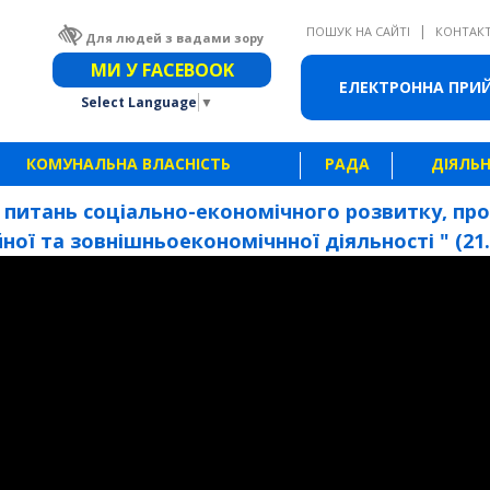
|
ПОШУК НА САЙТІ
КОНТАК
Для людей з вадами зору
Звичайна версія сайту
МИ У FACEBOOK
ЕЛЕКТРОННА ПРИ
Select Language
▼
КОМУНАЛЬНА ВЛАСНІСТЬ
РАДА
ДІЯЛЬН
З питань соціально-економічного розвитку, про
ої та зовнішньоекономічнної діяльності " (21.