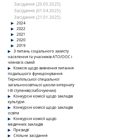
Засідання (20.05.2025)
Засідання (01.04.2025)
Засідання (21.01.2025)
2024
2022
2021
2020
2019
З питань соціального захисту
населення та учасників АТО/ООС і
членів їх сімей
Комісія щодо вивчення питання
подальшого функціонування
Тернопільської спеціальної
загальноосвітньої школи-інтернату
І-ІІІ ступенів(слабочуючих)
Конкурсні комісії щодо закладів
культури
Конкурсні комісії щодо закладів
освіти
Конкурсні комісії щодо
медичних закладів
Президії
Спільне засідання