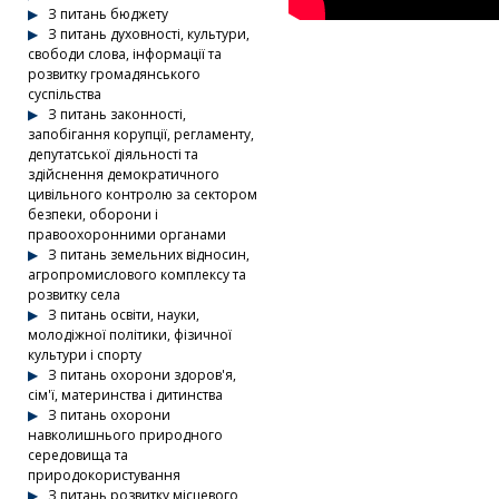
З питань бюджету
З питань духовності, культури,
свободи слова, інформації та
розвитку громадянського
суспільства
З питань законності,
запобігання корупції, регламенту,
депутатської діяльності та
здійснення демократичного
цивільного контролю за сектором
безпеки, оборони і
правоохоронними органами
З питань земельних відносин,
агропромислового комплексу та
розвитку села
З питань освіти, науки,
молодіжної політики, фізичної
культури і спорту
З питань охорони здоров'я,
сім'ї, материнства і дитинства
З питань охорони
навколишнього природного
середовища та
природокористування
З питань розвитку місцевого