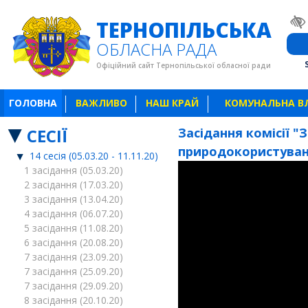
ТЕРНОПІЛЬСЬКА
ОБЛАСНА РАДА
Офіційний сайт Тернопільської обласної ради
ГОЛОВНА
ВАЖЛИВО
НАШ КРАЙ
КОМУНАЛЬНА В
СЕСІЇ
Засідання комісії 
природокористуванн
14 сесія (05.03.20 - 11.11.20)
1 засідання (05.03.20)
2 засідання (17.03.20)
3 засідання (13.04.20)
4 засідання (06.07.20)
5 засідання (11.08.20)
6 засідання (20.08.20)
7 засідання (23.09.20)
7 засідання (25.09.20)
7 засідання (29.09.20)
8 засідання (20.10.20)