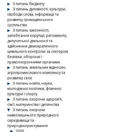
З питань бюджету
З питань духовності, культури,
свободи слова, інформації та
розвитку громадянського
суспільства
З питань законності,
запобігання корупції, регламенту,
депутатської діяльності та
здійснення демократичного
цивільного контролю за сектором
безпеки, оборони і
правоохоронними органами
З питань земельних відносин,
агропромислового комплексу та
розвитку села
З питань освіти, науки,
молодіжної політики, фізичної
культури і спорту
З питань охорони здоров'я,
сім'ї, материнства і дитинства
З питань охорони
навколишнього природного
середовища та
природокористування
2026