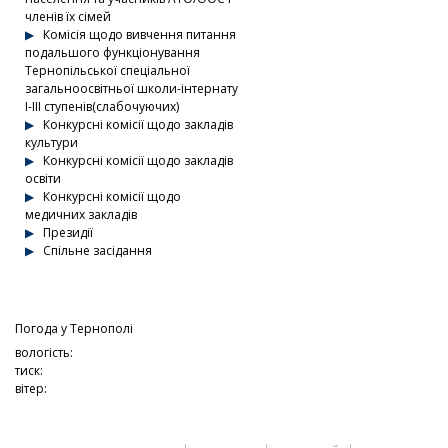
членів їх сімей
Комісія щодо вивчення питання
подальшого функціонування
Тернопільської спеціальної
загальноосвітньої школи-інтернату
І-ІІІ ступенів(слабочуючих)
Конкурсні комісії щодо закладів
культури
Конкурсні комісії щодо закладів
освіти
Конкурсні комісії щодо
медичних закладів
Президії
Спільне засідання
Погода у
Тернополі
вологість:
тиск:
вітер: