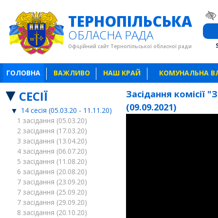
ТЕРНОПІЛЬСЬКА
ОБЛАСНА РАДА
Офіційний сайт Тернопільської обласної ради
ГОЛОВНА
ВАЖЛИВО
НАШ КРАЙ
КОМУНАЛЬНА В
СЕСІЇ
Засідання комісії "
(09.09.2021)
14 сесія (05.03.20 - 11.11.20)
1 засідання (05.03.20)
2 засідання (17.03.20)
3 засідання (13.04.20)
4 засідання (06.07.20)
5 засідання (11.08.20)
6 засідання (20.08.20)
7 засідання (23.09.20)
7 засідання (25.09.20)
7 засідання (29.09.20)
8 засідання (20.10.20)