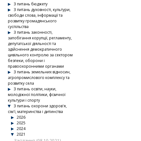
З питань бюджету
З питань духовності, культури,
свободи слова, інформації та
розвитку громадянського
суспільства
З питань законності,
запобігання корупції, регламенту,
депутатської діяльності та
здійснення демократичного
цивільного контролю за сектором
безпеки, оборони і
правоохоронними органами
З питань земельних відносин,
агропромислового комплексу та
розвитку села
З питань освіти, науки,
молодіжної політики, фізичної
культури і спорту
З питань охорони здоров'я,
сім'ї, материнства і дитинства
2026
2025
2024
2021
Засідання (08.10.2021)