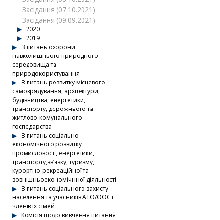
Засідання (07.10.2021)
Засідання (09.09.2021)
2020
2019
З питань охорони
навколишнього природного
середовища та
природокористування
З питань розвитку місцевого
самоврядування, архітектури,
будівництва, енергетики,
транспорту, дорожнього та
житлово-комунального
господарства
З питань соціально-
економічного розвитку,
промисловості, енергетики,
транспорту,зв’язку, туризму,
курортно-рекреаційної та
зовнішньоекономічнної діяльності
З питань соціального захисту
населення та учасників АТО/ООС і
членів їх сімей
Комісія щодо вивчення питання