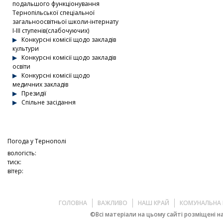
подальшого функціонування
Тернопільської спеціальної
загальноосвітньої школи-інтернату
І-ІІІ ступенів(слабочуючих)
Конкурсні комісії щодо закладів
культури
Конкурсні комісії щодо закладів
освіти
Конкурсні комісії щодо
медичних закладів
Президії
Спільне засідання
Погода у
Тернополі
вологість:
тиск:
вітер:
ГОЛОВНА
ВАЖЛИВО
НАШ КРАЙ
КОМУНАЛЬНА 
©Всі матеріали на цьому сайті розміщені на 