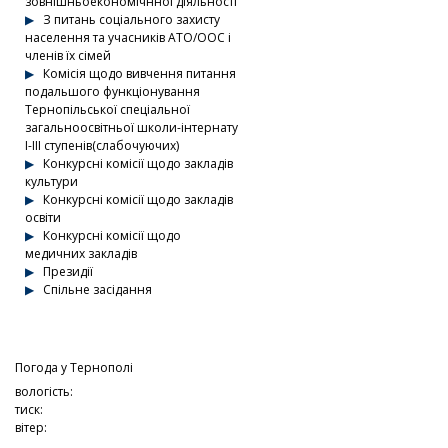
зовнішньоекономічнної діяльності
З питань соціального захисту
населення та учасників АТО/ООС і
членів їх сімей
Комісія щодо вивчення питання
подальшого функціонування
Тернопільської спеціальної
загальноосвітньої школи-інтернату
І-ІІІ ступенів(слабочуючих)
Конкурсні комісії щодо закладів
культури
Конкурсні комісії щодо закладів
освіти
Конкурсні комісії щодо
медичних закладів
Президії
Спільне засідання
Погода у
Тернополі
вологість:
тиск:
вітер: