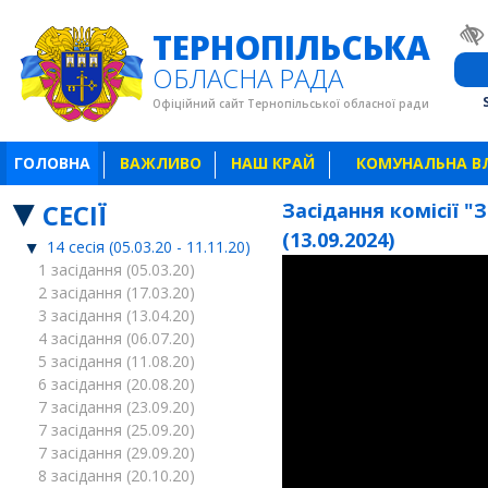
ТЕРНОПІЛЬСЬКА
ОБЛАСНА РАДА
Офіційний сайт Тернопільської обласної ради
ГОЛОВНА
ВАЖЛИВО
НАШ КРАЙ
КОМУНАЛЬНА В
СЕСІЇ
Засідання комісії "
(13.09.2024)
14 сесія (05.03.20 - 11.11.20)
1 засідання (05.03.20)
2 засідання (17.03.20)
3 засідання (13.04.20)
4 засідання (06.07.20)
5 засідання (11.08.20)
6 засідання (20.08.20)
7 засідання (23.09.20)
7 засідання (25.09.20)
7 засідання (29.09.20)
8 засідання (20.10.20)