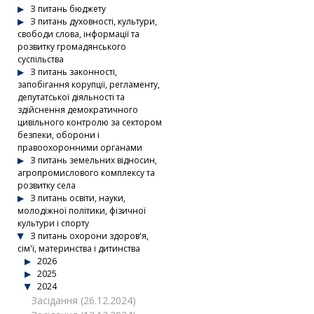
З питань бюджету
З питань духовності, культури,
свободи слова, інформації та
розвитку громадянського
суспільства
З питань законності,
запобігання корупції, регламенту,
депутатської діяльності та
здійснення демократичного
цивільного контролю за сектором
безпеки, оборони і
правоохоронними органами
З питань земельних відносин,
агропромислового комплексу та
розвитку села
З питань освіти, науки,
молодіжної політики, фізичної
культури і спорту
З питань охорони здоров'я,
сім'ї, материнства і дитинства
2026
2025
2024
Засідання (26.12.2024)