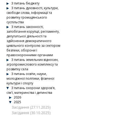
З питань бюджету
З питань духовності, культури,
свободи слова, інформації та
розвитку громадянського
суспільства
З питань законності,
запобігання корупції, регламенту,
депутатської діяльності та
здійснення демократичного
цивільного контролю за сектором
безпеки, оборони і
правоохоронними органами
З питань земельних відносин,
агропромислового комплексу та
розвитку села
З питань освіти, науки,
молодіжної політики, фізичної
культури і спорту
З питань охорони здоров'я,
сім'ї, материнства і дитинства
2026
2025
Засідання (27.11.2025)
Засідання (30.10.2025)