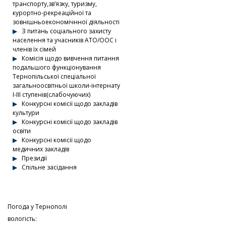
транспорту,зв’язку, туризму,
курортно-рекреаційної та
зовнішньоекономічнної діяльності
З питань соціального захисту
населення та учасників АТО/ООС і
членів їх сімей
Комісія щодо вивчення питання
подальшого функціонування
Тернопільської спеціальної
загальноосвітньої школи-інтернату
І-ІІІ ступенів(слабочуючих)
Конкурсні комісії щодо закладів
культури
Конкурсні комісії щодо закладів
освіти
Конкурсні комісії щодо
медичних закладів
Президії
Спільне засідання
Погода у
Тернополі
вологість: