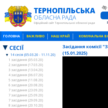
ТЕРНОПІЛЬСЬКА
ОБЛАСНА РАДА
Офіційний сайт Тернопільської обласної ради
ГОЛОВНА
ВАЖЛИВО
НАШ КРАЙ
КОМУНАЛЬНА В
СЕСІЇ
Засідання комісії "
(15.01.2025)
14 сесія (05.03.20 - 11.11.20)
1 засідання (05.03.20)
2 засідання (17.03.20)
3 засідання (13.04.20)
4 засідання (06.07.20)
5 засідання (11.08.20)
6 засідання (20.08.20)
7 засідання (23.09.20)
7 засідання (25.09.20)
7 засідання (29.09.20)
8 засідання (20.10.20)