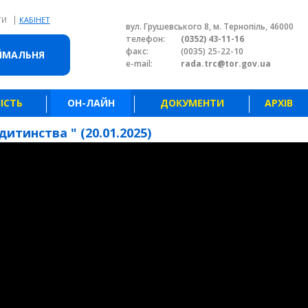
|
ТИ
КАБІНЕТ
вул. Грушевського 8, м. Тернопіль, 46000
телефон:
(0352) 43-11-16
факс:
(0035) 25-22-10
ЙМАЛЬНЯ
e-mail:
rada.trc@tor.gov.ua
ІСТЬ
ОН-ЛАЙН
ДОКУМЕНТИ
АРХІВ
дитинства " (20.01.2025)