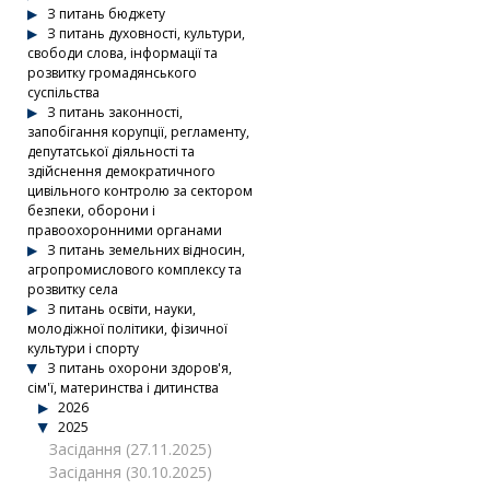
З питань бюджету
З питань духовності, культури,
свободи слова, інформації та
розвитку громадянського
суспільства
З питань законності,
запобігання корупції, регламенту,
депутатської діяльності та
здійснення демократичного
цивільного контролю за сектором
безпеки, оборони і
правоохоронними органами
З питань земельних відносин,
агропромислового комплексу та
розвитку села
З питань освіти, науки,
молодіжної політики, фізичної
культури і спорту
З питань охорони здоров'я,
сім'ї, материнства і дитинства
2026
2025
Засідання (27.11.2025)
Засідання (30.10.2025)