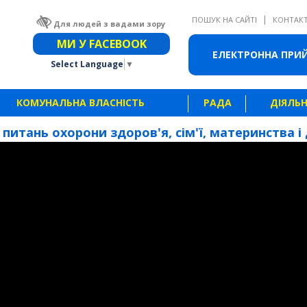
|
ПОШУК НА САЙТІ
КОНТАК
Для людей з вадами зору
Звичайна версія сайту
МИ У FACEBOOK
ЕЛЕКТРОННА ПРИ
Select Language
▼
КОМУНАЛЬНА ВЛАСНІСТЬ
РАДА
ДІЯЛЬН
 питань охорони здоров'я, сім'ї, материнства і 