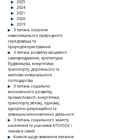
2025
2024
2021
2020
2019
З питань охорони
навколишнього природного
середовища та
природокористування
З питань розвитку місцевого
самоврядування, архітектури,
будівництва, енергетики,
транспорту, дорожнього та
житлово-комунального
господарства
З питань соціально-
економічного розвитку,
промисловості, енергетики,
транспорту,зв’язку, туризму,
курортно-рекреаційної та
зовнішньоекономічнної діяльності
З питань соціального захисту
населення та учасників АТО/ООС і
членів їх сімей
Комісія щодо вивчення питання