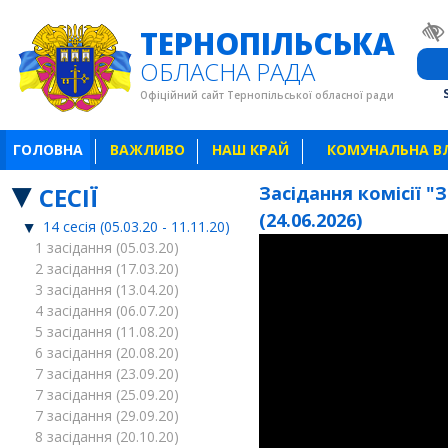
ТЕРНОПІЛЬСЬКА
ОБЛАСНА РАДА
Офіційний сайт Тернопільської обласної ради
ГОЛОВНА
ВАЖЛИВО
НАШ КРАЙ
КОМУНАЛЬНА В
СЕСІЇ
Засідання комісії "
(24.06.2026)
14 сесія (05.03.20 - 11.11.20)
1 засідання (05.03.20)
2 засідання (17.03.20)
3 засідання (13.04.20)
4 засідання (06.07.20)
5 засідання (11.08.20)
6 засідання (20.08.20)
7 засідання (23.09.20)
7 засідання (25.09.20)
7 засідання (29.09.20)
8 засідання (20.10.20)