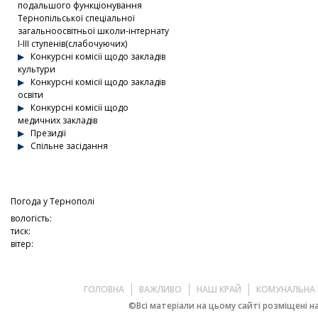
подальшого функціонування
Тернопільської спеціальної
загальноосвітньої школи-інтернату
І-ІІІ ступенів(слабочуючих)
Конкурсні комісії щодо закладів
культури
Конкурсні комісії щодо закладів
освіти
Конкурсні комісії щодо
медичних закладів
Президії
Спільне засідання
Погода у
Тернополі
вологість:
тиск:
вітер:
ГОЛОВНА
ВАЖЛИВО
НАШ КРАЙ
КОМУНАЛЬНА 
©Всі матеріали на цьому сайті розміщені на 