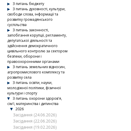
З питань бюджету
З питань духовності, культури,
свободи слова, інформації та
розвитку громадянського
суспільства
З питань законності,
запобігання корупції, регламенту,
депутатської діяльності та
здійснення демократичного
цивільного контролю за сектором
безпеки, оборони і
правоохоронними органами
З питань земельних відносин,
агропромислового комплексу та
розвитку села
З питань освіти, науки,
молодіжної політики, фізичної
культури і спорту
З питань охорони здоров'я,
сім'ї, материнства і дитинства
2026
Засідання (24.06.2026)
Засідання (22.06.2026)
Засідання (19.02.2026)