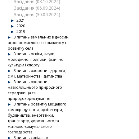
Засідання (08.10.2024)
Засідання (06.09.2024)
Засідання (30.04.2024)
2021
2020
2019
З питань земельних відносин,
агропромислового комплексу та
розвитку села
З питань освіти, науки,
молодіжної політики, фізичної
культури і спорту
З питань охорони здоров'я,
сім'ї, материнства і дитинства
З питань охорони
навколишнього природного
середовища та
природокористування
З питань розвитку місцевого
самоврядування, архітектури,
будівництва, енергетики,
транспорту, дорожнього та
житлово-комунального
господарства
З питань соціально-