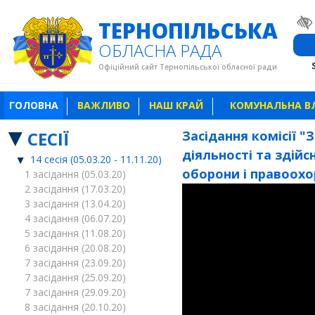
ТЕРНОПІЛЬСЬКА
ОБЛАСНА РАДА
Офіційний сайт Тернопільської обласної ради
ГОЛОВНА
ВАЖЛИВО
НАШ КРАЙ
КОМУНАЛЬНА В
СЕСІЇ
Засідання комісії "
діяльності та здій
14 сесія (05.03.20 - 11.11.20)
оборони і правоохо
1 засідання (05.03.20)
2 засідання (17.03.20)
3 засідання (13.04.20)
4 засідання (06.07.20)
5 засідання (11.08.20)
6 засідання (20.08.20)
7 засідання (23.09.20)
7 засідання (25.09.20)
7 засідання (29.09.20)
8 засідання (20.10.20)