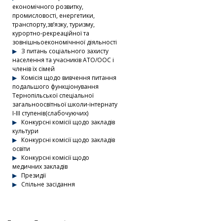
економічного розвитку,
промисловості, енергетики,
транспорту,зв’язку, туризму,
курортно-рекреаційної та
зовнішньоекономічнної діяльності
З питань соціального захисту
населення та учасників АТО/ООС і
членів їх сімей
Комісія щодо вивчення питання
подальшого функціонування
Тернопільської спеціальної
загальноосвітньої школи-інтернату
І-ІІІ ступенів(слабочуючих)
Конкурсні комісії щодо закладів
культури
Конкурсні комісії щодо закладів
освіти
Конкурсні комісії щодо
медичних закладів
Президії
Спільне засідання