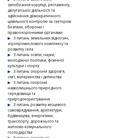
запобігання корупції, регламенту,
депутатської діяльності та
здійснення демократичного
цивільного контролю за сектором
безпеки, оборони і
правоохоронними органами
З питань земельних відносин,
агропромислового комплексу та
розвитку села
З питань освіти, науки,
молодіжної політики, фізичної
культури і спорту
З питань охорони здоров'я,
сім'ї, материнства і дитинства
З питань охорони
навколишнього природного
середовища та
природокористування
З питань розвитку місцевого
самоврядування, архітектури,
будівництва, енергетики,
транспорту, дорожнього та
житлово-комунального
господарства
З питань соціально-