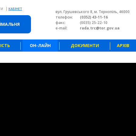
|
ТИ
КАБІНЕТ
вул. Грушевського 8, м. Тернопіль, 46000
телефон:
(0352) 43-11-16
факс:
(0035) 25-22-10
ЙМАЛЬНЯ
e-mail:
rada.trc@tor.gov.ua
ІСТЬ
ОН-ЛАЙН
ДОКУМЕНТИ
АРХІВ