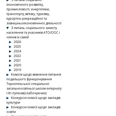
економічного розвитку,
промисловості, енергетики,
транспорту,зв’язку, туризму,
курортно-рекреаційної та
зовнішньоекономічнної діяльності
З питань соціального захисту
населення та учасників АТО/ООС і
членів їх сімей
2026
2025
2024
2022
2021
2020
2019
Комісія щодо вивчення питання
подальшого функціонування
Тернопільської спеціальної
загальноосвітньої школи-інтернату
І-ІІІ ступенів(слабочуючих)
Конкурсні комісії щодо закладів
культури
Конкурсні комісії щодо закладів
освіти