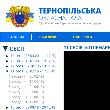
ТЕРНОПІЛЬСЬКА
ОБЛАСНА РАДА
Офіційний сайт Тернопільської обласної ради
ГОЛОВНА
ВАЖЛИВО
НАШ КРАЙ
СЕСІЇ
11 СЕСІЯ, 5 ПЛЕНАРН
14 сесія (05.03.20 - 11.11.20)
13 сесія (19.02.20 - 19.02.20)
12 сесія (02.10.19 - 13.01.20)
11 сесія (26.02.19 - 17.09.19)
1 засідання (26.02.19)
2 засідання (16.04.19)
3 засідання (04.06.19)
4 засідання (25.06.19)
5 засідання (29.08.19)
6 засідання (17.09.19)
10 сесія (09.08.18 - 20.12.18)