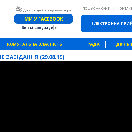
|
ПОШУК НА САЙТІ
КОНТАК
Для людей з вадами зору
Звичайна версія сайту
МИ У FACEBOOK
ЕЛЕКТРОННА ПРИ
Select Language
▼
КОМУНАЛЬНА ВЛАСНІСТЬ
РАДА
ДІЯЛЬН
Е ЗАСІДАННЯ (29.08.19)