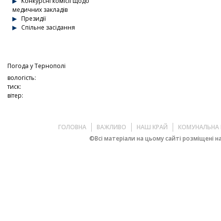
Конкурсні комісії щодо
медичних закладів
Президії
Спільне засідання
Погода у
Тернополі
вологість:
тиск:
вітер:
ГОЛОВНА
ВАЖЛИВО
НАШ КРАЙ
КОМУНАЛЬНА 
©Всі матеріали на цьому сайті розміщені на 