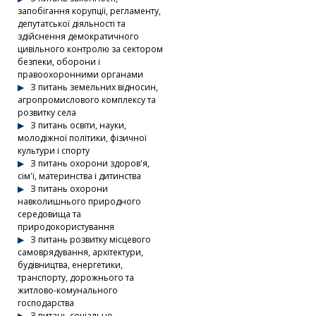
запобігання корупції, регламенту,
депутатської діяльності та
здійснення демократичного
цивільного контролю за сектором
безпеки, оборони і
правоохоронними органами
З питань земельних відносин,
агропромислового комплексу та
розвитку села
З питань освіти, науки,
молодіжної політики, фізичної
культури і спорту
З питань охорони здоров'я,
сім'ї, материнства і дитинства
З питань охорони
навколишнього природного
середовища та
природокористування
З питань розвитку місцевого
самоврядування, архітектури,
будівництва, енергетики,
транспорту, дорожнього та
житлово-комунального
господарства
З питань соціально-