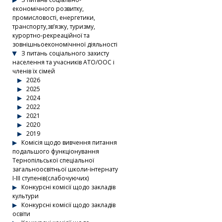
економічного розвитку,
промисловості, енергетики,
транспорту,зв’язку, туризму,
курортно-рекреаційної та
зовнішньоекономічнної діяльності
З питань соціального захисту
населення та учасників АТО/ООС і
членів їх сімей
2026
2025
2024
2022
2021
2020
2019
Комісія щодо вивчення питання
подальшого функціонування
Тернопільської спеціальної
загальноосвітньої школи-інтернату
І-ІІІ ступенів(слабочуючих)
Конкурсні комісії щодо закладів
культури
Конкурсні комісії щодо закладів
освіти