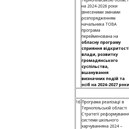
на 2024-2026 роки
(внесеними змінами
розпорядженням
начальника ТОВА
програма
перейменована на
обласну програму
сприяння відкритост
влади, розвитку
громадянського
суспільства,
вшанування
визначних подій та
осіб на 2024-2027 рок
16
Програма реалізації в
Тернопільській області
Стратегії реформуванн
системи шкільного
харчуванняна 2024 –