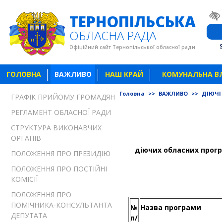
ТЕРНОПІЛЬСЬКА
ОБЛАСНА РАДА
Офіційний сайт Тернопільської обласної ради
ГОЛОВНА
ВАЖЛИВО
НАШ КРАЙ
КОМУНАЛЬНА В
Головна
>>
ВАЖЛИВО
>>
ДІЮЧІ
ГРАФІК ПРИЙОМУ ГРОМАДЯН
РЕГЛАМЕНТ ОБЛАСНОЇ РАДИ
СТРУКТУРА ВИКОНАВЧИХ
ОРГАНІВ
діючих обласних прог
ПОЛОЖЕННЯ ПРО ПРЕЗИДІЮ
ПОЛОЖЕННЯ ПРО ПОСТІЙНІ
КОМІСІЇ
ПОЛОЖЕННЯ ПРО
ПОМІЧНИКА-КОНСУЛЬТАНТА
№
Назва програми
ДЕПУТАТА
п/