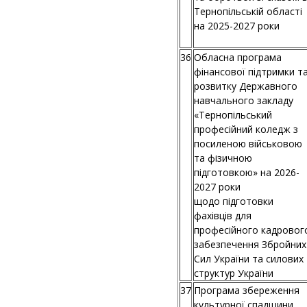
Тернопільській області
на 2025-2027 роки
36
Обласна програма
фінансової підтримки т
розвитку Державного
навчального закладу
«Тернопільський
професійний коледж з
посиленою військовою
та фізичною
підготовкою» на 2026-
2027 роки
щодо підготовки
фахівців для
професійного кадровог
забезпечення Збройних
Сил України та силових
структур України
37
Програма збереження
культурної спадщини