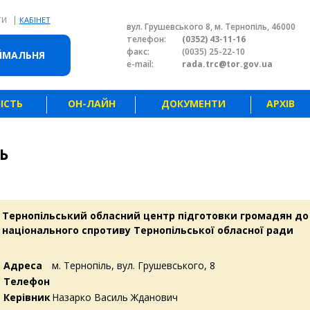
|
ТИ
КАБІНЕТ
вул. Грушевського 8, м. Тернопіль, 46000
телефон:
(0352) 43-11-16
факс:
(0035) 25-22-10
ЙМАЛЬНЯ
e-mail:
rada.trc@tor.gov.ua
ІСТЬ
ОН-ЛАЙН
ДОКУМЕНТИ
АРХІВ
Ь
Тернопільський обласний центр підготовки громадян до
національного спротиву Тернопільської обласної ради
Адреса
м. Тернопіль, вул. Грушевського, 8
Телефон
Керівник
Назарко Василь Жданович