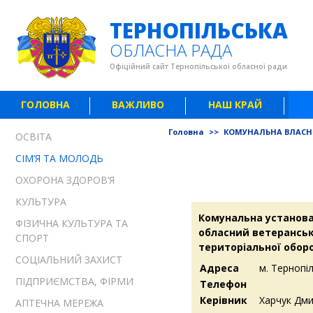
ТЕРНОПІЛЬСЬКА
ОБЛАСНА РАДА
Офіційний сайт Тернопільської обласної ради
ГОЛОВНА
ВАЖЛИВО
НАШ КРАЙ
Головна
>>
КОМУНАЛЬНА ВЛАСН
ОСВІТА
СІМ’Я ТА МОЛОДЬ
ОХОРОНА ЗДОРОВ’Я
КУЛЬТУРА
Комунальна установа
ФІЗИЧНА КУЛЬТУРА ТА
обласний ветеранськ
СПОРТ
територіальної обор
СОЦІАЛЬНИЙ ЗАХИСТ
Адреса
м. Тернопіл
ПІДПРИЄМСТВА, ФІРМИ
Телефон
Керівник
Харчук Дм
АПТЕЧНА МЕРЕЖА