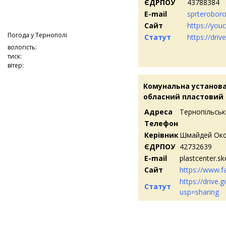
ЄДРПОУ
43788384
E-mail
sprterobor
Сайт
https://you
Погода у
Тернополі
Статут
https://dri
вологість:
тиск:
вітер:
Комунальна установа
обласний пластовий
Адреса
Тернопільськи
Телефон
Керівник
Шмайдей Окс
ЄДРПОУ
42732639
E-mail
plastcenter.
Сайт
https://www.
https://drive
Статут
usp=sharing