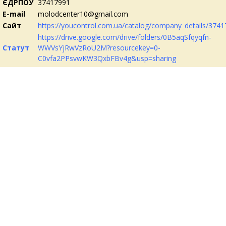
ЄДРПОУ
37417991
E-mail
molodcentе
r10@gmail.com
Сайт
https://youcontrol.com.ua/catalog/company_details/3741
https://drive.google.com/drive/folders/0B5aqSfqyqfn-
Статут
WWVsYjRwVzRoU2M?resourcekey=0-
C0vfa2PPsvwKW3QxbFBv4g&usp=sharing