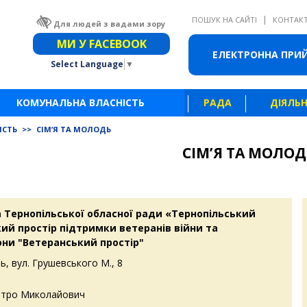
|
ПОШУК НА САЙТІ
КОНТАК
Для людей з вадами зору
Звичайна версія сайту
МИ У FACEBOOK
ЕЛЕКТРОННА ПРИ
Select Language
▼
КОМУНАЛЬНА ВЛАСНІСТЬ
РАДА
ДІЯЛЬН
ІСТЬ
>>
СІМ’Я ТА МОЛОДЬ
СІМ’Я ТА МОЛОД
 Тернопільської обласної ради «Тернопільський
ий простір підтримки ветеранів війни та
они "Ветеранський простір"
ь, вул. Грушевського М., 8
итро Миколайович