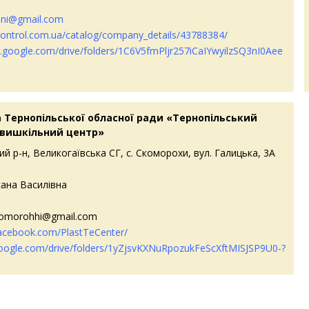
oni@gmail.com
control.com.ua/catalog/company_details/43788384/
ve.google.com/drive/folders/1C6V5fmPljr257iCaIYwyilzSQ3nI0Aee
 Тернопільської обласної ради «Тернопільський
 вишкільний центр»
й р-н, Великогаївська СГ, с. Скоморохи, вул. Галицька, 3А
ана Василівна
skomorohhi@gmail.com
facebook.com/PlastTeCenter/
.google.com/drive/folders/1yZjsvKXNuRpozukFeScXftMISJSP9U0-?