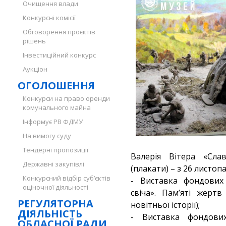
Очищення влади
Конкурсні комісії
Обговорення проєктів
рішень
Інвестиційний конкурс
Аукціон
ОГОЛОШЕННЯ
Конкурси на право оренди
комунального майна
Інформує РВ ФДМУ
На вимогу суду
Тендерні пропозиції
Валерія Вітера «Сла
Державні закупівлі
(плакати) – з 26 листоп
Конкурсний відбір суб’єктів
- Виставка фондових 
оціночної діяльності
свіча». Пам’яті жертв
РЕГУЛЯТОРНА
новітньої історії);
ДІЯЛЬНІСТЬ
- Виставка фондови
ОБЛАСНОЇ РАДИ