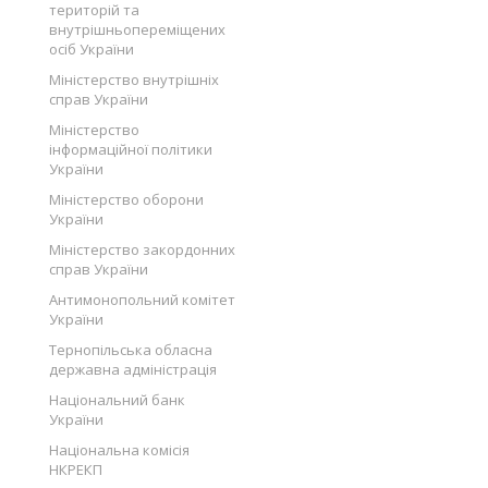
територій та
внутрішньопереміщених
осіб України
Міністерство внутрішніх
справ України
Міністерство
інформаційної політики
України
Міністерство оборони
України
Міністерство закордонних
справ України
Антимонопольний комітет
України
Тернопільська обласна
державна адміністрація
Національний банк
України
Національна комісія
НКРЕКП