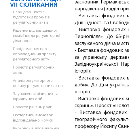
засновник Гермаківськ
VII СКЛИКАННЯ
народження (відділ при
План діяльності з
- Виставка фондових м
підготовки проєктів
Дня Гідності та Свободи 
регуляторних актів
- Виставка фондових м
Рішення відповідальної
комісії щодо регуляторної
Тернопілля». До 65-рі
діяльності
заслуженого діяча мисте
Повідомлення про
- Виставка фондових м
оприлюднення проєкту
за українську державн
регуляторного акту
Західноукраїнської На
Проєкти регуляторних
історії);
актів
- Виставка фондових м
Аналіз регуляторного
доби». До Дня українс
впливу регуляторних актів
історії);
Зауваження фізичних та
- Виставка фондових м
юридичних осіб
скринь». Проєкт «Полот
Проєкти рішень ради
- Виставка фондових 
Експертний висновок
географічного факуль
відповідальної комісії
професору Йосипу Свинк
Висновок відповідальної