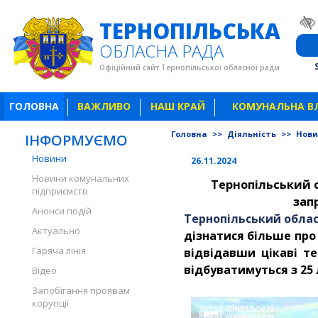
ТЕРНОПІЛЬСЬКА
ОБЛАСНА РАДА
Офіційний сайт Тернопільської обласної ради
ГОЛОВНА
ВАЖЛИВО
НАШ КРАЙ
КОМУНАЛЬНА В
Головна
>>
Діяльність
>>
Нов
ІНФОРМУЄМО
Новини
26.11.2024
Новини комунальних
Тернопільський 
підприємств
зап
Анонси подій
Тернопільський обла
Актуально
дізнатися більше про
Гаряча лінія
відвідавши цікаві те
відбуватимуться з 25 
Відео
Запобігання проявам
корупції