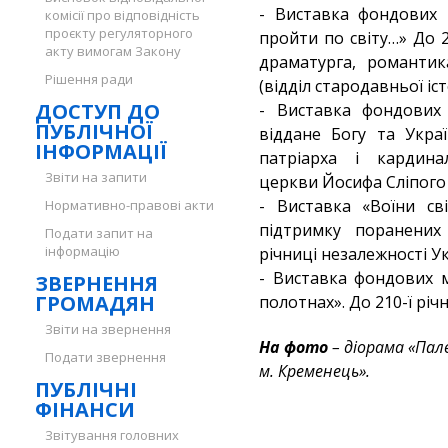
- Виставка фондових 
комісії про відповідність
проєкту регуляторного
пройти по світу…» До 2
акту вимогам Закону
драматурга, романтик
Рішення ради
(відділ стародавньої істо
ДОСТУП ДО
- Виставка фондових 
ПУБЛІЧНОЇ
віддане Богу та Украї
ІНФОРМАЦІЇ
патріарха і кардинал
Звіти на запити
церкви Йосифа Сліпого 
- Виставка «Воїни св
Нормативно-правові акти
підтримку поранених 
Подати запит на
інформацію
річниці незалежності Ук
- Виставка фондових 
ЗВЕРНЕННЯ
ГРОМАДЯН
полотнах». До 210-ї річ
Звіти на звернення
На фото
– діорама «Пал
Подати звернення
м. Кременець».
ПУБЛІЧНІ
ФІНАНСИ
Звітування головних