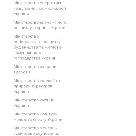
Міністерство енергетики
та вугільної промисловості
України
Міністерство економічного
розвитку і торгівлі України
Міністерство
регіонального розвитку,
будівництва та житлово-
комунального
господарства України
Міністерство охорони
здоров’я
Міністерство екології та
природних ресурсів
України
Міністерство юстиції
України
Міністерство культури,
молоді та спорту України
Міністерство з питань
тимчасово окупованих