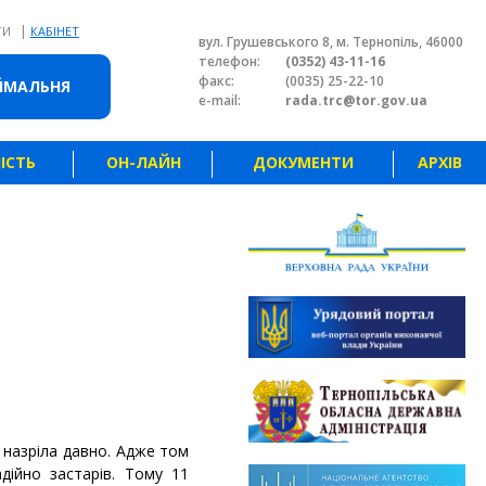
|
ТИ
КАБІНЕТ
вул. Грушевського 8, м. Тернопіль, 46000
телефон:
(0352) 43-11-16
факс:
(0035) 25-22-10
ЙМАЛЬНЯ
e-mail:
rada.trc@tor.gov.ua
ІСТЬ
ОН-ЛАЙН
ДОКУМЕНТИ
АРХІВ
 назріла давно. Адже том
адійно застарів. Тому 11