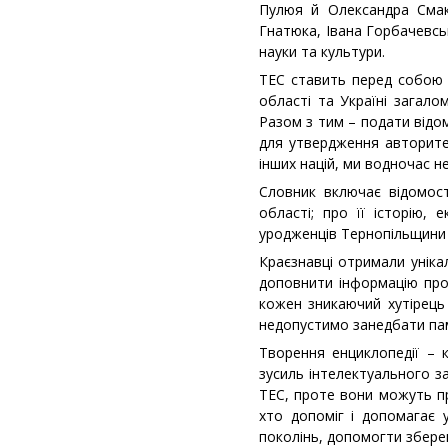
Пулюя й Олександра Смаку
Гнатюка, Івана Горбачевськ
науки та культури.
ТЕС ставить перед собою 
області та Україні загало
Разом з тим – подати відом
для утвердження авторитет
інших націй, ми водночас н
Словник включає відомості
області; про її історію,
уродженців Тернопільщини т
Краєзнавці отримали уніка
доповнити інформацію про 
кожен зникаючий хутірець 
недопустимо занедбати пам
Творення енциклопедії – 
зусиль інтелектуального за
ТЕС, проте вони можуть пр
хто допоміг і допомагає 
поколінь, допомогти збере