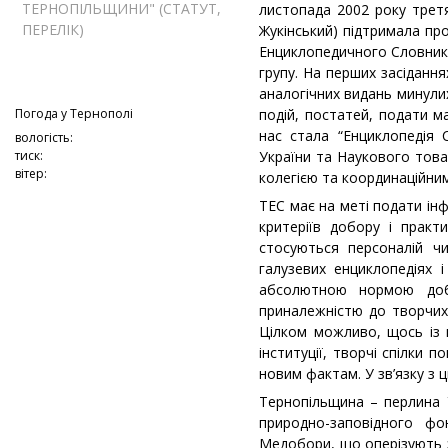
ТЕРНОПІЛЬЩИНИ" (СТАТУТ,
листопада 2002 року третя
ПЕРЕЛІК)
Жукінський) підтримала про
Енциклопедичного Словника
групу. На перших засідання
аналогічних видань минули
Погода у
Тернополі
подій, постатей, подати м
нас стала “Енциклопедія С
вологість:
тиск:
України та Наукового това
вітер:
колегією та координаційни
ТЕС має на меті подати ін
критеріїв добору і практ
стосуються персоналій чи
галузевих енциклопедіях 
абсолютною нормою доб
приналежністю до творчих 
Цілком можливо, щось із 
інституції, творчі спілки
новим фактам. У зв’язку з 
Тернопільщина – перлина Ук
природно-заповідного фо
Медобори, що оперізують зна