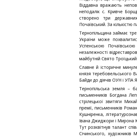
Віддавна вражають неповт
неподалік с. Кривче Борщ
створено три державних 
Почаївський. За кількістю п
Тернопільщина займає трет
України може похвалитис
Успенською Почаївською
незалежності відреставров
майбутній Свято Троїцький
Славне й історичне минуле
князя теребовельського В
Байди до діячів ОУН і УПА 
Тернопільська земля – б
письменників Богдана Ле
стрілецької звитяги Миха
премії, письменників Рома
Кушніренка, літературозна
Івана Джиджори і Мирона К
Тут розквітнув талант спі
Січинського, художників 