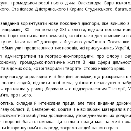
ли, громадсько-просвітнього діяча Олександра Барвінського
ого, Станіслава Дністрянського і Кирила Студинського, багатьох
завдання зорієнтувати нове покоління діаспори, яке вийшло з 
м наприкінці ХХ – на початку ХХІ століття, відколи постала нов
ості про тих визначних земляків, котрі волею долі опинилися в е
у не тільки нашої діаспори, а й усього українства. Показавши 
е обминули і представників тих народів, які прислужились Україні
: адміністративні та географічно-природничі; про флору і фа
 економіку, громадсько-політичне життя й інші сфери діяльнос
а відомих осіб, котрі творили і творять історію нашого краю.
льну нагоду оприлюднити ті безцінні знахідки, що розкривають м
знаних людей, відкрити нові імена, увічнити незаслужено забу
– краплинка у річищі Держави – є віддзеркаленням її історії, У
’ять про нього.
копітка, складна й інтенсивна праця, але таке видання доконч
галу області й, безперечно, коштів. Не всі зібрані матеріали в 
ислужитися майбутнім дослідникам, упорядникам інших довідник
у творенні багатотомника. Ця спільна праця має на меті пока
гти історичну пам’ять народу, зокрема людей нашого краю.