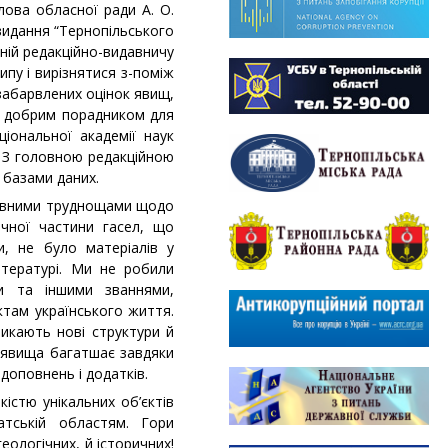
лова обласної ради А. О.
 видання “Тернопільського
ній редакційно-видавничу
ипу і вирізнятися з-поміж
забарвлених оцінок явищ,
ЕС добрим порадником для
ціональної академії наук
. З головною редакційною
 базами даних.
 певними труднощами щодо
ачної частини гасел, що
и, не було матеріалів у
ітературі. Ми не робили
и та іншими званнями,
ктам українського життя.
икають нові структури й
а явища багатшає завдяки
доповнень і додатків.
кістю унікальних об’єктів
атській областям. Гори
еологічних, й історичних!