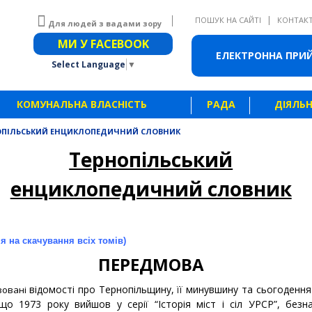
|
ПОШУК НА САЙТІ
КОНТАК
Для людей з вадами зору
Звичайна версія сайту
МИ У FACEBOOK
ЕЛЕКТРОННА ПРИ
Select Language
▼
КОМУНАЛЬНА ВЛАСНІСТЬ
РАДА
ДІЯЛЬН
ОПІЛЬСЬКИЙ ЕНЦИКЛОПЕДИЧНИЙ СЛОВНИК
Тернопільський
енциклопедичний словник
я на скачування всіх томів)
ПЕРЕДМОВА
відомості про Тернопільщину, її минувшину та сьогодення
зовані
що 1973 року вийшов у серії “Історія міст і сіл УРСР”, безн