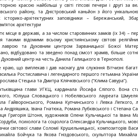
орною красою найбільші у світі гіпсові печери і другі за в
івського району, та Дністровський каньйон з його унікальною
історико-архітектурних заповідники – Бережанський, Зба
ам’яток архітектури
є місце в державі, а за числом старовинних замків (їх 34) – пе
я такими відомими всьому християнському світові релігійн
 лаврою та Духовним центром Зарваницької Божої Матері
ано, відбудовано та зведено понад сімсот храмів, більше сотні 
 Духовний центр на честь Данила Галицького в Тернополі.
 краю, що виплекав і дав наснагу для служіння Вітчизні багат
асилька Ростиславича і легендарного першого гетьмана Україн
Ярослава Стецька та Дмитра Клячківського (“Клима Савура”).
атьківщина глави УГКЦ, кардинала Йосифа Сліпого. Вона ст
пкого, Юліуша Словацького і Нобелівського лауреата Шмуеля
йла Гайворонського, Романа Купчинського і Левка Лепкого, л
на Андріяшика, Івана Гнатюка, Романа Лубківського і Степана Са
вця Григорія Штоня, художників Олени Кульчицької та Івана Ма
ордуби, психолога та соціолога Олександра Кульчицького, мов
вачки світової слави Соломії Крушельницької, композиторів Васи
Михайла Бойчука та Якова Гніздовського, скульптора Михайла 