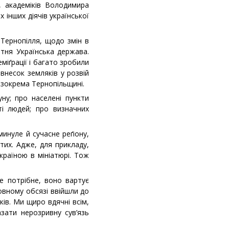
, академіків Володимира
 інших діячів української
Тернопілля, щодо змін в
ітня Українська держава.
міґрації і багато зробили
внесок земляків у розвій
, зокрема Тернопільщині.
уну; про населені пункти
ті людей; про визначних
инуле й сучасне реґіону,
тих. Адже, для прикладу,
країною в мініатюрі. Тож
е потрібне, воно вартує
повному обсязі ввійшли до
ів. Ми щиро вдячні всім,
зати нерозривну сув’язь