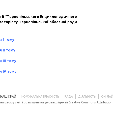
егії “Тернопільського Енциклопедичного
ретаріату Тернопільської обласної ради.
 І тому
 ІІ тому
 ІІІ тому
я ІV тому
НАШ КРАЙ
КОМУНАЛЬНА ВЛАСНІСТЬ
РАДА
ДІЯЛЬНІСТЬ
ОН-ЛА
на цьому сайті розміщені на умовах ліцензії Creative Commons Attribution 4