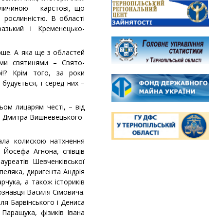
еличиною – карстові, що
 рослинністю. В області
разький і Кременецько-
рше. А яка ще з областей
ими святинями – Свято-
!? Крім того, за роки
будується, і серед них –
ьом лицарям честі, – від
и Дмитра Вишневецького-
ала колискою натхнення
 Йосефа Агнона, співців
ауреатів Шевченківської
пеляка, диригента Андрія
рчука, а також істориків
ознавця Василя Сімовича.
ля Барвінського і Дениса
Паращука, фізиків Івана