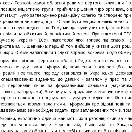
 сесія Тернопільської обласної ради четвертого скликання (го
позицію ініціативної групи і прийняла рішення “Про організацію
” (ТЕС)”. Було затверджено редакційну колегію та створено при 
х редколегії вирішено, що ТЕС має бути енциклопедією нового т
х років неупередженістю. Тому ми прагнули уникати ідеологічно 
атеріали на об’єктивній, реалістичній основі. При підготовці Т
учасної України” (ЕСУ), підготовка якої триває під егідою На
риства ім. Т. Шевченка; перший том вийшов у Києві в 2001 році
м бюро ЕСУ ми налагодили тісну співпрацю, зокрема щодо обміну
формацію з різних сфер життя області. Редколегія зіткнулася з
ичного пошуку такої інформації, виявлення її джерел. До зн
 реалій новітнього періоду становлення Української держав
і спеціалізованих виданнях, до деяких – загалом у пресі та л
ір персоналій лише за формальними ознаками (науковим
спілок, нагородами). Значну увагу приділили замовчуваним фа
вартого належного поцінування – упущено. Адже постійно вин
 поповнюються новими талантами, інформація про відомі події т
цим вважаємо за необхідне видати, крім запланованих томів, том 
раїни, екологічно один із найчистіших її реґіонів, який за кіль
нду поступається лише Чернігівській, Львівській та Закарп
чну частину області, таять у собі стільки див: і ботанічних, і г