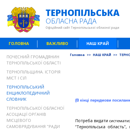
ТЕРНОПІЛЬСЬКА
ОБЛАСНА РАДА
Офіційний сайт Тернопільської обласної ради
ГОЛОВНА
ВАЖЛИВО
НАШ КРАЙ
Головна
>>
НАШ КРАЙ
>>
ТЕРН
ПОЧЕСНИЙ ГРОМАДЯНИН
ТЕРНОПІЛЬСЬКОЇ ОБЛАСТІ
ТЕРНОПІЛЬЩИНА. ІСТОРІЯ
МІСТ І СІЛ
ТЕРНОПІЛЬСЬКИЙ
ЕНЦИКЛОПЕДИЧНИЙ
СЛОВНИК
(В кінці передмови посиланн
ТЕРНОПІЛЬСЬКОЇ ОБЛАСНОЇ
АСОЦІАЦІЇ ОРГАНІВ
МІСЦЕВОГО
Потреба видати
системати
САМОВРЯДУВАННЯ "РАДИ
“Тернопільська область”, 