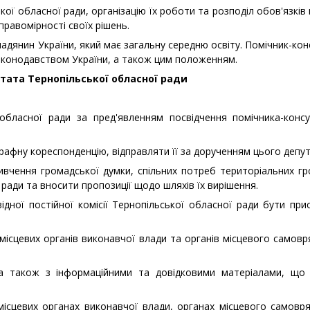
ої обласної ради, організацію їх роботи та розподіл обов'язків
правомірності своїх рішень.
дянин України, який має загальну середню освіту. Помічник-ко
законодавством України, а також цим положенням.
утата Тернопільської обласної ради
бласної ради за пред'явленням посвідчення помічника-консу
рафну кореспонденцію, відправляти її за дорученням цього депут
ивчення громадської думки, спільних потреб територіальних гр
 ради та вносити пропозиції щодо шляхів їх вирішення.
ної постійної комісії Тернопільської обласної ради бути при
місцевих органів виконавчої влади та органів місцевого самов
також з інформаційними та довідковими матеріалами, що 
сцевих органах виконавчої влади, органах місцевого самовря