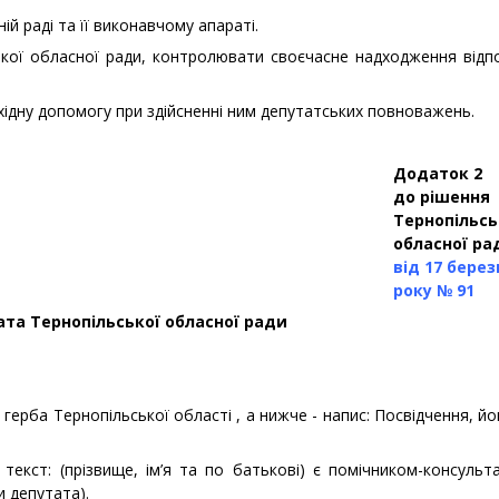
ій раді та її виконавчому апараті.
ької обласної ради, контролювати своєчасне надходження відп
хідну допомогу при здійсненні ним депутатських повноважень.
Додаток 2
до рішення
Тернопільсь
обласної ра
від 17 берез
року № 91
та Тернопільської обласної ради
ерба Тернопільської області , а нижче - напис: Посвідчення, й
екст: (прізвище, ім’я та по батькові) є помічником-консульт
и депутата).