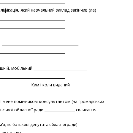
_____________________________________
валіфікація, який навчальний заклад закінчив (ла)
_____________________________________
_____________________________________
_____________________________________
_________________________________________
_____________________________________
_____________________________________
ій, мобільний ______________________________
_____________________________________
_________________ Ким і коли виданий _______
_____________________________________
ня мене помічником-консультантом (на громадських
ської обласної ради _________________ скликання
_____________________________________
ім’я, по батькові депутата обласної ради)
ьних даних.