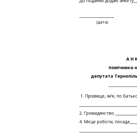
До подання додаю анкету_____
__________________
(дата) (
А Н К
помічника-
депутата Тернопіль
_____________
1. Прізвище, ім’я, по батькові
_______________________________
2. Громадянство ____________
4. Місце роботи, посада______
_______________________________