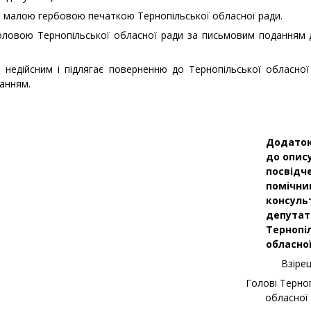
я малою гербовою печаткою Тернопільської обласної ради.
головою Тернопільської обласної ради за письмовим поданням 
 недійсним і підлягає поверненню до Тернопільської обласної
анням.
Додато
до опис
посвідч
помічни
консуль
депутат
Тернопі
обласно
Взіре
Голові Терно
обласної