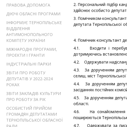
2. Персональний підбір кан
ПРАВОВА ДОПОМОГА
здійснює особисто депутат 
ДІЮЧІ ОБЛАСНІ ПРОГРАМИ
3. Помічником-консультант
ІНФОРМУЄ ТЕРНОПІЛЬСЬКЕ
депутата Тернопільської о
ВІДДІЛЕННЯ
АНТИМОНОПОЛЬНОГО
4. Помічник-консультант де
КОМІТЕТУ УКРАЇНИ
4.1. Входити і перебуват
МІЖНАРОДНІ ПРОГРАМИ,
дотримуючись встановлено
ПРОЕКТИ І ГРАНТИ
4.2. Одержувати надіслану
ІНДУСТРІАЛЬНІ ПАРКИ
4.3. За дорученням депута
ЗВІТИ ПРО РОБОТУ
селиш, міст Тернопільської
ДЕПУТАТІВ У 2022-2024
4.4. За дорученням депута
РОКАХ
засіданнях постійних комісі
ЗВІТИ ЗАКЛАДІВ КУЛЬТУРИ
4.5. За дорученням депута
ПРО РОБОТУ ЗА РІК
області.
ОСОБИСТИЙ ПРИЙОМ
4.6. На ознайомлення з
ГРОМАДЯН ДЕПУТАТАМИ
поширюються Тернопільсь
ТЕРНОПІЛЬСЬКОЇ ОБЛАСНОЇ
4.7. Одержувати за письм
РАДИ