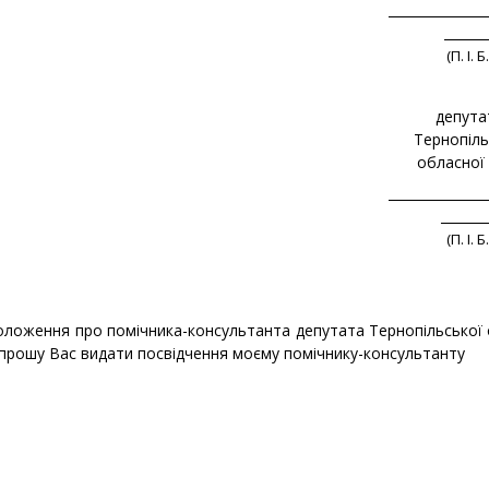
_______________
______
(П. І. Б.
депута
Тернопіль
обласної
_______________
_______
(П. І. Б.
положення про помічника-консультанта депутата Тернопільської
 прошу Вас видати посвідчення моєму помічнику-консультанту