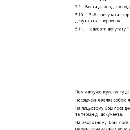
5.9. Вести діловодство відп
5.10. Забезпечувати схоро
депутатські звернення.
5.11. Надавати депутату Те
Помічнику-консультанту де
Посвідчення являє собою ла
На лицьовому боці посвідч
та термін дії документа.
На зворотному боці посві
громадських засадах депута