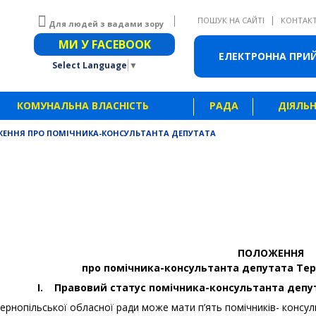
|
ПОШУК НА САЙТІ
КОНТАК
Для людей з вадами зору
Звичайна версія сайту
МИ У FACEBOOK
ЕЛЕКТРОННА ПРИ
Select Language
▼
КОМУНАЛЬНА ВЛАСНІСТЬ
РАДА
ДІЯЛЬН
ЕННЯ ПРО ПОМІЧНИКА-КОНСУЛЬТАНТА ДЕПУТАТА
ПОЛОЖЕННЯ
про помічника-консультанта депутата Тер
I. Правовий статус помічника-консультанта депут
ернопільської обласної ради може мати п’ять помічників- консул