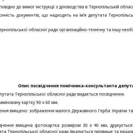
овідно до вимог інструкції з діловодства в Тернопільській обласн
нність документів, що надходять на ім’я депутата Тернопільс
рнопільської обласної ради організаційно-технічну та іншу необ
Опис посвідчення помічника-консультанта депута
путата Тернопільської обласної ради видається посвідчення.
міновану картку 90 х 60 мм.
ення вміщено: зображення малого Державного Герба України та г
дчення вміщена фотокартка розміром 30 х 40 мм, друкується т
та Тернопільської обласної ради (вказується прізвище та ініціал