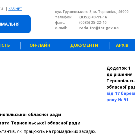
|
ТИ
КАБІНЕТ
вул. Грушевського 8, м. Тернопіль, 46000
телефон:
(0352) 43-11-16
факс:
(0035) 25-22-10
ЙМАЛЬНЯ
e-mail:
rada.trc@tor.gov.ua
ІСТЬ
ОН-ЛАЙН
ДОКУМЕНТИ
АРХІВ
Додаток 1
до рішення
Тернопільсь
обласної ра
від 17 берез
року № 91
нопільської обласної ради
ата Тернопільської обласної ради
ьтантів, які працюють на громадських засадах.