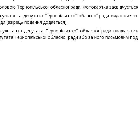
головою Тернопільської обласної ради. Фотокартка засвідчуєтьс
нсультанта депутата Тернопільської обласної ради видається 
ди (взірець подання додається).
нсультанта депутата Тернопільської обласної ради вважається
путата Тернопільської обласної ради або за його письмовим под