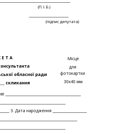
____________________________________
(П. І. Б.)
_ ______________________
підпис депутата)
 Е Т А
Місце
консультанта
для
фотокартки
ської обласної ради
30х40 мм
_____ скликання
 __________________________________________
_____________________________________
_____ 3. Дата народження ___________________
_________________________________________
_____________________________________