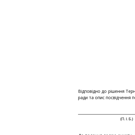
Відповідно до рішення Тер
ради та опис посвідчення 
_______________________________
(П. І. Б.)