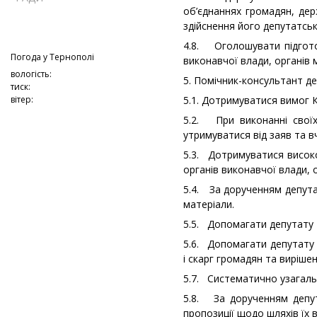
об’єднаннях громадян, дер
здійснення його депутатськ
4.8. Оголошувати підготов
Погода у
Тернополі
виконавчої влади, органів 
вологість:
5. Помічник-консультант де
тиск:
вітер:
5.1. Дотримуватися вимог 
5.2. При виконанні своїх
утримуватися від заяв та 
5.3. Дотримуватися високо
органів виконавчої влади, 
5.4. За дорученням депута
матеріали.
5.5. Допомагати депутату Т
5.6. Допомагати депутату 
і скарг громадян та виріше
5.7. Систематично узагаль
5.8. За дорученням депут
пропозиції щодо шляхів їх 