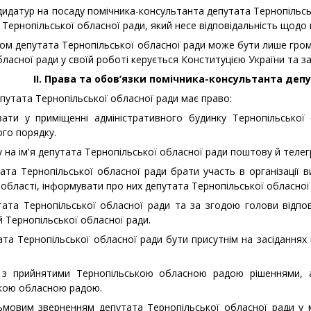
дидатур на посаду помічника-консультанта депутата Тернопільськ
Тернопільської обласної ради, який несе відповідальність щодо 
ом депутата Тернопільської обласної ради може бути лише грома
бласної ради у своїй роботі керується Конституцією України та 
ІІ
. Права та обов’язки помічника-консультанта деп
путата Тернопільської обласної ради має право:
и у приміщенні адміністративного будинку Тернопільської о
го порядку.
 на ім'я депутата Тернопільської обласної ради поштову й телег
та Тернопільської обласної ради брати участь в організації в
 області, інформувати про них депутата Тернопільської обласної
та Тернопільської обласної ради та за згодою голови відповід
й Тернопільської обласної ради.
та Тернопільської обласної ради бути присутнім на засіданнях 
 прийнятими Тернопільською обласною радою рішеннями, а 
кою обласною радою.
овим зверненням депутата Тернопільської обласної ради у мі