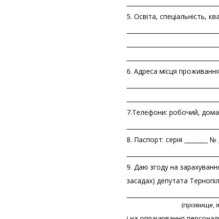
_______________________________
5. Освіта, спеціальність, к
_______________________________
_______________________________
_______________________________
6. Адреса місця проживання __
_______________________________
_______________________________
7.Телефони: робочий, домашн
_______________________________
8. Паспорт: серія ________ № 
_______________________________
9. Даю згоду на зарахуван
засадах) депутата Тернопіль
_______________________________
(прізвище, 
і на опрацювання персонал