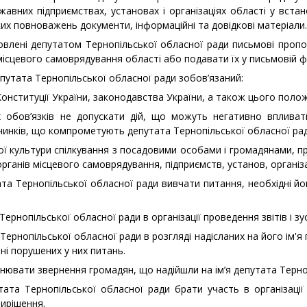
жавних підприємствах, установах і організаціях області у вста
их повноважень документи, інформаційні та довідкові матеріали.
лені депутатом Тернопільської обласної ради письмові пропозиц
місцевого самоврядування області або подавати їх у письмовій ф
путата Тернопільської обласної ради зобов’язаний:
Конституції України, законодавства України, а також цього поло
 обов’язків не допускати дій, що можуть негативно впливат
вчинків, що компрометують депутата Тернопільської обласної рад
ї культури спілкування з посадовими особами і громадянами, пр
органів місцевого самоврядування, підприємств, установ, організ
та Тернопільської обласної ради вивчати питання, необхідні йо
ернопільської обласної ради в організації проведення звітів і зу
Тернопільської обласної ради в розгляді надісланих на його ім
нні порушених у них питань.
нювати звернення громадян, що надійшли на ім’я депутата Терноп
ата Тернопільської обласної ради брати участь в організації
вирішення.