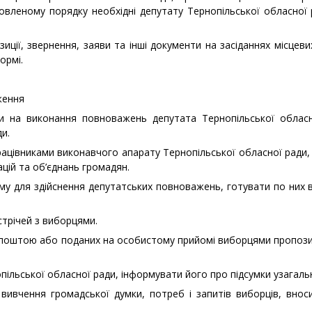
новленому порядку необхідні депутату Тернопільської обласної
ії, звернення, заяви та інші документи на засіданнях місцеви
ормі.
ження
и на виконання повноважень депутата Тернопільської обласн
и.
ацівниками виконавчого апарату Тернопільської обласної ради,
ацій та об’єднань громадян.
му для здійснення депутатських повноважень, готувати по них в
стрічей з виборцями.
'я поштою або поданих на особистому прийомі виборцями пропози
ільської обласної ради, інформувати його про підсумки узагаль
 вивчення громадської думки, потреб і запитів виборців, внос