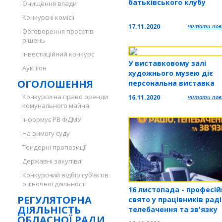
батьківського клубу
Очищення влади
Конкурсні комісії
17.11.2020
читати повн
Обговорення проєктів
рішень
Інвестиційний конкурс
У виставковому залі
Аукціон
художнього музею діє
ОГОЛОШЕННЯ
персональна виставка
живопису і графіки Світ
Конкурси на право оренди
16.11.2020
читати повн
Шинкаренко
комунального майна
Інформує РВ ФДМУ
На вимогу суду
Тендерні пропозиції
Державні закупівлі
Конкурсний відбір суб’єктів
оціночної діяльності
16 листопада - професій
РЕГУЛЯТОРНА
свято у працівників раді
ДІЯЛЬНІСТЬ
телебачення та зв'язку
ОБЛАСНОЇ РАДИ