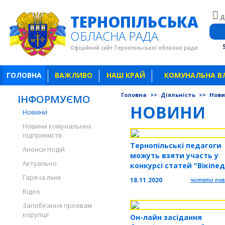
ТЕРНОПІЛЬСЬКА
Д
ОБЛАСНА РАДА
Офіційний сайт Тернопільської обласної ради
ГОЛОВНА
ВАЖЛИВО
НАШ КРАЙ
КОМУНАЛЬНА В
Головна
>>
Діяльність
>>
Нов
ІНФОРМУЄМО
НОВИНИ
Новини
Новини комунальних
підприємств
Тернопільські педагоги
Анонси подій
можуть взяти участь у
Актуально
конкурсі статей "Вікіпед
для школи"
Гаряча лінія
18.11.2020
читати повн
Відео
Запобігання проявам
корупції
Он-лайн засідання