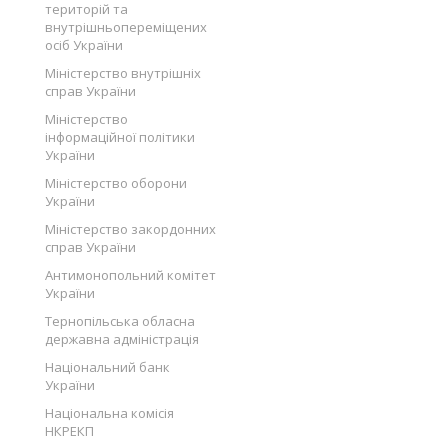
територій та
внутрішньопереміщених
осіб України
Міністерство внутрішніх
справ України
Міністерство
інформаційної політики
України
Міністерство оборони
України
Міністерство закордонних
справ України
Антимонопольний комітет
України
Тернопільська обласна
державна адміністрація
Національний банк
України
Національна комісія
НКРЕКП