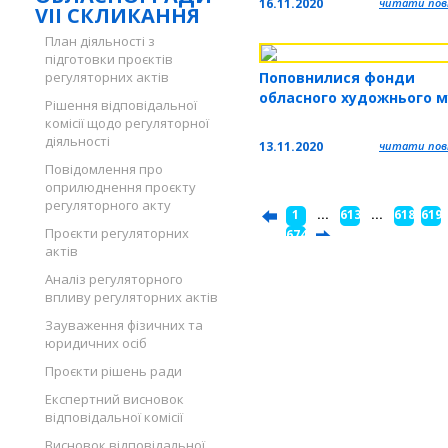
16.11.2020
читати повн
VII СКЛИКАННЯ
План діяльності з
підготовки проєктів
Поповнилися фонди
регуляторних актів
обласного художнього 
Рішення відповідальної
комісії щодо регуляторної
діяльності
13.11.2020
читати повн
Повідомлення про
оприлюднення проєкту
регуляторного акту
1
...
613
...
618
619
Проєкти регуляторних
...
674
актів
Аналіз регуляторного
впливу регуляторних актів
Зауваження фізичних та
юридичних осіб
Проєкти рішень ради
Експертний висновок
відповідальної комісії
Висновок відповідальної