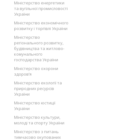
Міністерство енергетики
та вугільної промисловості
України
Міністерство економічного
розвитку і торгівлі України
Міністерство
регіонального розвитку,
будівництва та житлово-
комунального
господарства України
Міністерство охорони
здоров’я
Міністерство екології та
природних ресурсів
України
Міністерство юстиції
України
Міністерство культури,
молоді та спорту України
Міністерство з питань
тимчасово окупованих