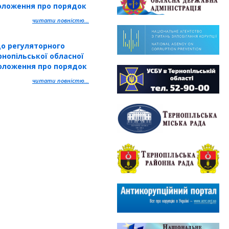
оложення про порядок
ільної власності
читати повністю...
 селищ, міст
о регуляторного
нопільської обласної
оложення про порядок
ільної власності
читати повністю...
 селищ, міст