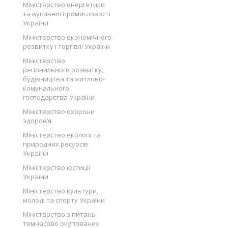
Міністерство енергетики
та вугільної промисловості
України
Міністерство економічного
розвитку і торгівлі України
Міністерство
регіонального розвитку,
будівництва та житлово-
комунального
господарства України
Міністерство охорони
здоров’я
Міністерство екології та
природних ресурсів
України
Міністерство юстиції
України
Міністерство культури,
молоді та спорту України
Міністерство з питань
тимчасово окупованих