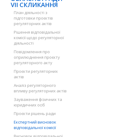
VII СКЛИКАННЯ
План діяльності з
підготовки проєктів
регуляторних актів
Рішення відповідальної
комісії щодо регуляторної
діяльності
Повідомлення про
оприлюднення проєкту
регуляторного акту
Проєкти регуляторних
актів
Аналіз регуляторного
впливу регуляторних актів
Зауваження фізичних та
юридичних осіб
Проєкти рішень ради
Експертний висновок
відповідальної комісії
Висновок відповідальної