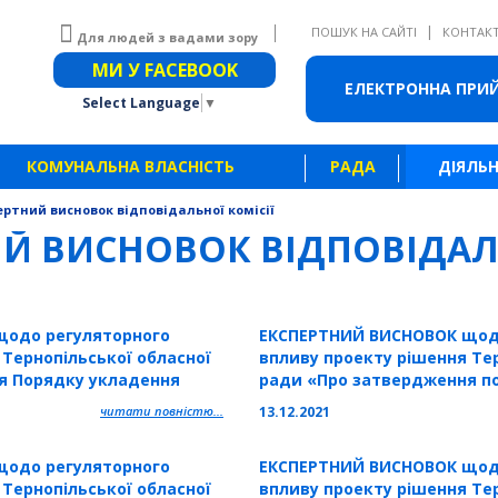
|
ПОШУК НА САЙТІ
КОНТАК
Для людей з вадами зору
Звичайна версія сайту
МИ У FACEBOOK
ЕЛЕКТРОННА ПРИ
Select Language
▼
КОМУНАЛЬНА ВЛАСНІСТЬ
РАДА
ДІЯЛЬН
ертний висновок відповідальної комісії
ИЙ ВИСНОВОК ВІДПОВІДАЛ
одо регуляторного
ЕКСПЕРТНИЙ ВИСНОВОК щод
 Тернопільської обласної
впливу проекту рішення Тер
я Порядку укладення
ради «Про затвердження п
ння земельного
контрольних функцій управ
читати повністю...
13.12.2021
комунального майна та при
Тернопільської обласної ра
одо регуляторного
ЕКСПЕРТНИЙ ВИСНОВОК щод
 Тернопільської обласної
впливу проекту рішення Тер