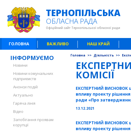
ТЕРНОПІЛЬСЬКА
ОБЛАСНА РАДА
Офіційний сайт Тернопільської обласної ради
ГОЛОВНА
ВАЖЛИВО
НАШ КРАЙ
Головна
>>
Діяльність
>>
Експ
ІНФОРМУЄМО
ЕКСПЕРТН
Новини
КОМІСІЇ
Новини комунальних
підприємств
Анонси подій
ЕКСПЕРТНИЙ ВИСНОВОК щ
впливу проекту рішення
Актуально
ради «Про затвердженн
Гаряча лінія
договору про встановле
13.12.2021
Відео
сервітуту»
Запобігання проявам
ЕКСПЕРТНИЙ ВИСНОВОК щ
корупції
впливу проекту рішення