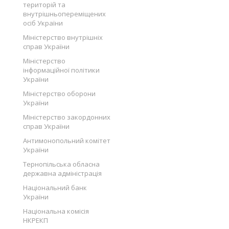
територій та
внутрішньопереміщених
осіб України
Міністерство внутрішніх
справ України
Міністерство
інформаційної політики
України
Міністерство оборони
України
Міністерство закордонних
справ України
Антимонопольний комітет
України
Тернопільська обласна
державна адміністрація
Національний банк
України
Національна комісія
НКРЕКП