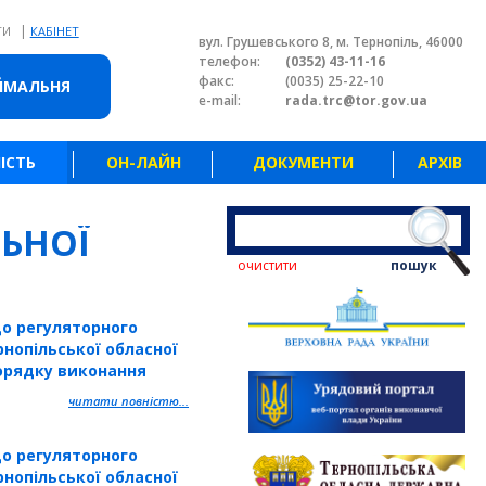
|
ТИ
КАБІНЕТ
вул. Грушевського 8, м. Тернопіль, 46000
телефон:
(0352) 43-11-16
факс:
(0035) 25-22-10
ЙМАЛЬНЯ
e-mail:
rada.trc@tor.gov.ua
ІСТЬ
ОН-ЛАЙН
ДОКУМЕНТИ
АРХІВ
ЬНОЇ
очистити
пошук
о регуляторного
нопільської обласної
орядку виконання
лінням з питань
читати повністю...
родних ресурсів
ди у сфері оренди ма
о регуляторного
нопільської обласної