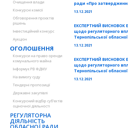
Очищення влади
ради «Про затвердженн
укладення договору оре
Конкурсні комісії
13.12.2021
власності територіальни
Обговорення проєктів
Тернопільської області»
рішень
ЕКСПЕРТНИЙ ВИСНОВОК 
Інвестиційний конкурс
щодо регуляторного впл
Тернопільської обласно
Аукціон
порядку передачі/прийм
13.12.2021
ОГОЛОШЕННЯ
майна спільної власнос
сіл, селищ, міст Тернопі
Конкурси на право оренди
ЕКСПЕРТНИЙ ВИСНОВОК 
комунального майна
щодо регуляторного впл
Інформує РВ ФДМУ
Тернопільської обласно
положення про проведен
На вимогу суду
13.12.2021
конкурсів для будівницт
Тендерні пропозиції
реставрації тощо об’єкті
Державні закупівлі
Конкурсний відбір суб’єктів
оціночної діяльності
РЕГУЛЯТОРНА
ДІЯЛЬНІСТЬ
ОБЛАСНОЇ РАДИ