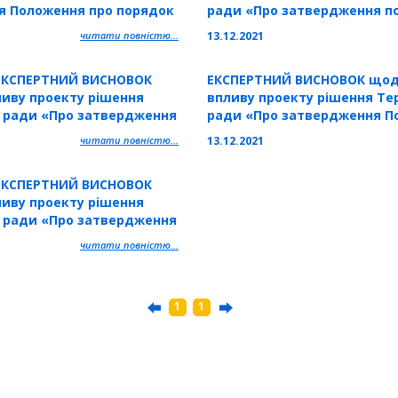
я Положення про порядок
ради «Про затвердження п
нди землі спільної
передачі в оренду майна сп
читати повністю...
13.12.2021
х громад сіл, селищ, міст
територіальних громад сіл,
Тернопільської області»
ЕКСПЕРТНИЙ ВИСНОВОК
ЕКСПЕРТНИЙ ВИСНОВОК щод
иву проекту рішення
впливу проекту рішення Тер
ї ради «Про затвердження
ради «Про затвердження П
ання з балансу на баланс
та умови списання майна сп
читати повністю...
13.12.2021
ті територіальних громад
територіальних громад сіл,
льської
Тернопільської області»
ЕКСПЕРТНИЙ ВИСНОВОК
иву проекту рішення
ї ради «Про затвердження
ня інвестиційних
читати повністю...
ва, реконструкції,
в спільної власності
1
1