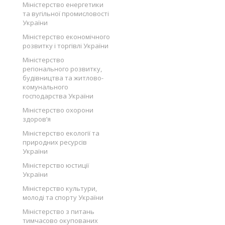
Міністерство енергетики
та вугільної промисловості
України
Міністерство економічного
розвитку і торгівлі України
Міністерство
регіонального розвитку,
будівництва та житлово-
комунального
господарства України
Міністерство охорони
здоров’я
Міністерство екології та
природних ресурсів
України
Міністерство юстиції
України
Міністерство культури,
молоді та спорту України
Міністерство з питань
тимчасово окупованих