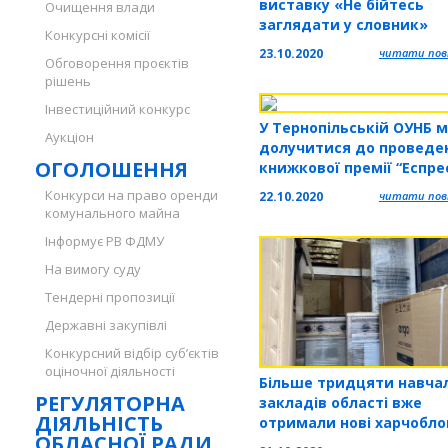
виставку «Не бійтесь
Очищення влади
заглядати у словник»
Конкурсні комісії
23.10.2020
читати повн
Обговорення проєктів
рішень
Інвестиційний конкурс
У Тернопільській ОУНБ 
Аукціон
долучитися до проведе
ОГОЛОШЕННЯ
книжкової премії “Еспре
Вибір читачів 2020”
Конкурси на право оренди
22.10.2020
читати повн
комунального майна
Інформує РВ ФДМУ
На вимогу суду
Тендерні пропозиції
Державні закупівлі
Конкурсний відбір суб’єктів
оціночної діяльності
Більше тридцяти навча
РЕГУЛЯТОРНА
закладів області вже
ДІЯЛЬНІСТЬ
отримали нові харчобло
ОБЛАСНОЇ РАДИ
для шкільних їдалень