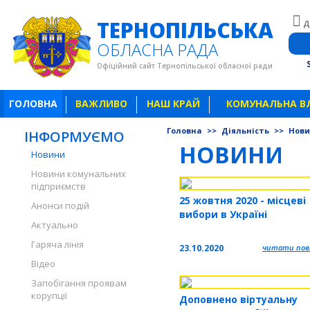
ТЕРНОПІЛЬСЬКА
Д
ОБЛАСНА РАДА
Офіційний сайт Тернопільської обласної ради
ГОЛОВНА
ВАЖЛИВО
НАШ КРАЙ
КОМУНАЛЬНА В
Головна
>>
Діяльність
>>
Нов
ІНФОРМУЄМО
НОВИНИ
Новини
Новини комунальних
підприємств
25 жовтня 2020 - місцеві
Анонси подій
вибори в Україні
Актуально
Гаряча лінія
23.10.2020
читати повн
Відео
Запобігання проявам
корупції
Доповнено віртуальну