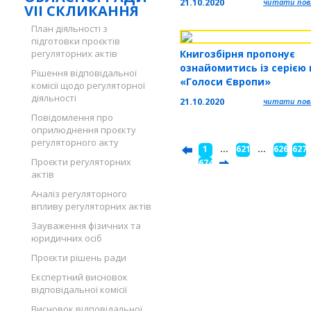
21.10.2020
читати повн
VII СКЛИКАННЯ
План діяльності з
підготовки проєктів
Книгозбірня пропонує
регуляторних актів
ознайомитись із серією 
Рішення відповідальної
«Голоси Європи»
комісії щодо регуляторної
діяльності
21.10.2020
читати повн
Повідомлення про
оприлюднення проєкту
регуляторного акту
1
...
621
...
626
627
Проєкти регуляторних
...
674
актів
Аналіз регуляторного
впливу регуляторних актів
Зауваження фізичних та
юридичних осіб
Проєкти рішень ради
Експертний висновок
відповідальної комісії
Висновок відповідальної