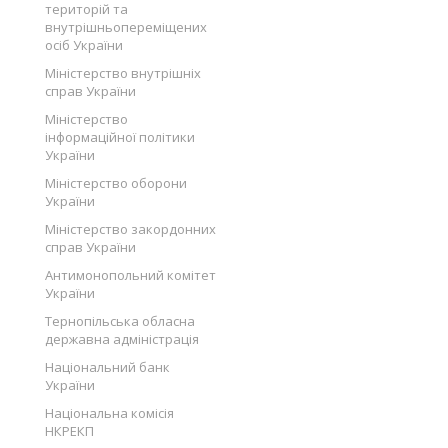
територій та
внутрішньопереміщених
осіб України
Міністерство внутрішніх
справ України
Міністерство
інформаційної політики
України
Міністерство оборони
України
Міністерство закордонних
справ України
Антимонопольний комітет
України
Тернопільська обласна
державна адміністрація
Національний банк
України
Національна комісія
НКРЕКП