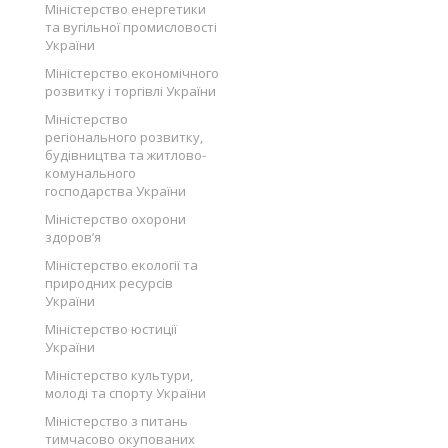
Міністерство енергетики
та вугільної промисловості
України
Міністерство економічного
розвитку і торгівлі України
Міністерство
регіонального розвитку,
будівництва та житлово-
комунального
господарства України
Міністерство охорони
здоров’я
Міністерство екології та
природних ресурсів
України
Міністерство юстиції
України
Міністерство культури,
молоді та спорту України
Міністерство з питань
тимчасово окупованих