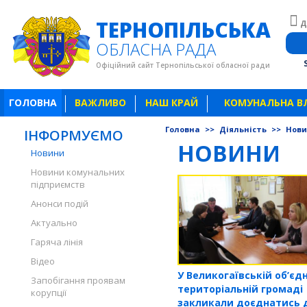
ТЕРНОПІЛЬСЬКА
Д
ОБЛАСНА РАДА
Офіційний сайт Тернопільської обласної ради
ГОЛОВНА
ВАЖЛИВО
НАШ КРАЙ
КОМУНАЛЬНА В
Головна
>>
Діяльність
>>
Нов
ІНФОРМУЄМО
НОВИНИ
Новини
Новини комунальних
підприємств
Анонси подій
Актуально
Гаряча лінія
Відео
У Великогаївській об’єд
Запобігання проявам
територіальній громаді
корупції
закликали доєднатись 