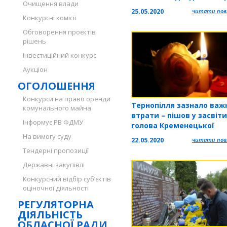
Очищення влади
акції «Подаруй дитині с
25.05.2020
читати повн
Конкурсні комісії
Обговорення проєктів
рішень
Інвестиційний конкурс
Аукціон
ОГОЛОШЕННЯ
Конкурси на право оренди
Тернопілля зазнало важ
комунального майна
втрати – пішов у засвіти
Інформує РВ ФДМУ
голова Кременецької
районної ради Стефанс
На вимогу суду
22.05.2020
читати повн
Володимир Ананійович
Тендерні пропозиції
Державні закупівлі
Конкурсний відбір суб’єктів
оціночної діяльності
РЕГУЛЯТОРНА
ДІЯЛЬНІСТЬ
ОБЛАСНОЇ РАДИ