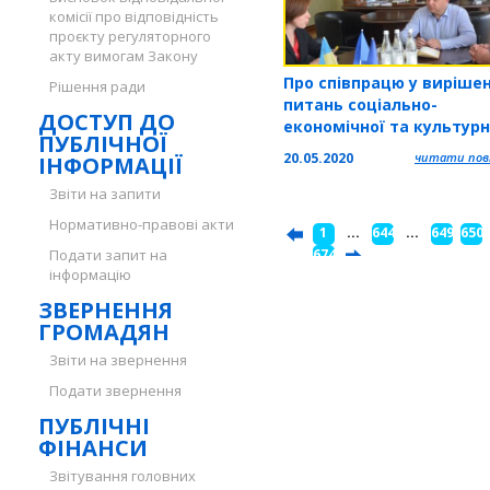
комісії про відповідність
проєкту регуляторного
акту вимогам Закону
Про співпрацю у вирішен
Рішення ради
питань соціально-
ДОСТУП ДО
економічної та культурн
ПУБЛІЧНОЇ
сфер та суспільно-
20.05.2020
читати повн
ІНФОРМАЦІЇ
політичного життя гово
голова обласної ради Ві
Звіти на запити
Овчарук та керівники
Нормативно-правові акти
1
...
644
...
649
650
Великогаївської ОТГ
Подати запит на
...
674
інформацію
ЗВЕРНЕННЯ
ГРОМАДЯН
Звіти на звернення
Подати звернення
ПУБЛІЧНІ
ФІНАНСИ
Звітування головних