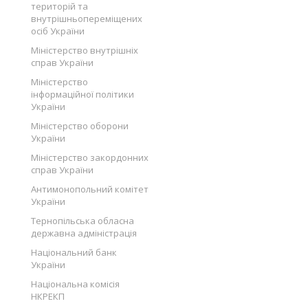
територій та
внутрішньопереміщених
осіб України
Міністерство внутрішніх
справ України
Міністерство
інформаційної політики
України
Міністерство оборони
України
Міністерство закордонних
справ України
Антимонопольний комітет
України
Тернопільська обласна
державна адміністрація
Національний банк
України
Національна комісія
НКРЕКП