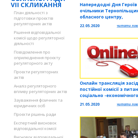
VII СКЛИКАННЯ
Напередодні Дня Героїв
очільники Тернопільщи
План діяльності з
обласного центру,
підготовки проєктів
громадськість поклали 
регуляторних актів
22.05.2020
читати повн
до пам’ятника Степану
Рішення відповідальної
Бандері та до стели вої
комісії щодо регуляторної
загиблим за волю Украї
діяльності
Повідомлення про
оприлюднення проєкту
регуляторного акту
Проєкти регуляторних
актів
Онлайн трансляція засі
Аналіз регуляторного
постійної комісії з пита
впливу регуляторних актів
соціально -економічног
Зауваження фізичних та
розвитку, промисловості
21.05.2020
читати повн
юридичних осіб
енергетики, транспорту
зв’язку, туризму, курорт
Проєкти рішень ради
рекреаційної та
Експертний висновок
зовнішньоекономічної
відповідальної комісії
діяльності
Висновок відповідальної