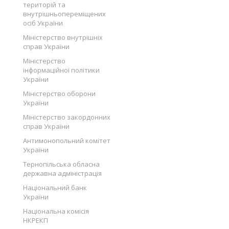
територій та
внутрішньопереміщених
осіб України
Міністерство внутрішніх
справ України
Міністерство
інформаційної політики
України
Міністерство оборони
України
Міністерство закордонних
справ України
Антимонопольний комітет
України
Тернопільська обласна
державна адміністрація
Національний банк
України
Національна комісія
НКРЕКП