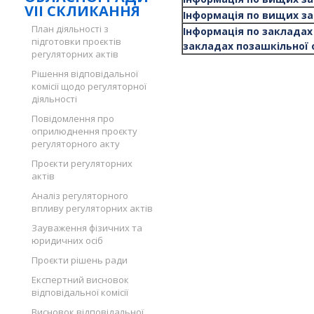
VII СКЛИКАННЯ
Інформація по вищих зак
План діяльності з
Інформація по закладах
підготовки проєктів
закладах позашкільної 
регуляторних актів
Рішення відповідальної
комісії щодо регуляторної
діяльності
Повідомлення про
оприлюднення проєкту
регуляторного акту
Проєкти регуляторних
актів
Аналіз регуляторного
впливу регуляторних актів
Зауваження фізичних та
юридичних осіб
Проєкти рішень ради
Експертний висновок
відповідальної комісії
Висновок відповідальної