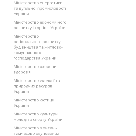
Міністерство енергетики
та вугільної промисловості
України
Міністерство економічного
розвитку і торгівлі України
Міністерство
регіонального розвитку,
будівництва та житлово-
комунального
господарства України
Міністерство охорони
здоров’я
Міністерство екології та
природних ресурсів
України
Міністерство юстиції
України
Міністерство культури,
молоді та спорту України
Міністерство з питань
тимчасово окупованих