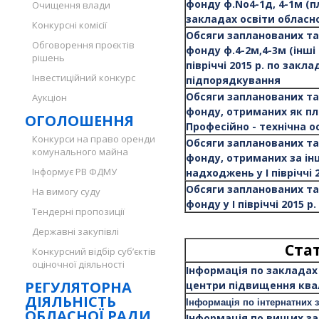
фонду ф.No4-1д, 4-1м (пла
Очищення влади
закладах освіти обласн
Конкурсні комісії
Обсяги запланованих та
Обговорення проєктів
фонду ф.4-2м,4-3м (інші
рішень
півріччі 2015 р. по закл
Інвестиційний конкурс
підпорядкування
Обсяги запланованих та
Аукціон
фонду, отриманих як плат
ОГОЛОШЕННЯ
Професійно - технічна о
Конкурси на право оренди
Обсяги запланованих та
комунального майна
фонду, отриманих за і
Інформує РВ ФДМУ
надходжень у І півріччі 
Обсяги запланованих та
На вимогу суду
фонду у І півріччі 2015 р
Тендерні пропозиції
Державні закупівлі
Ста
Конкурсний відбір суб’єктів
оціночної діяльності
Інформація по закладах 
РЕГУЛЯТОРНА
центри підвищення квал
ДІЯЛЬНІСТЬ
Інформація по інтернатних 
ОБЛАСНОЇ РАДИ
Інформація по вищих зак