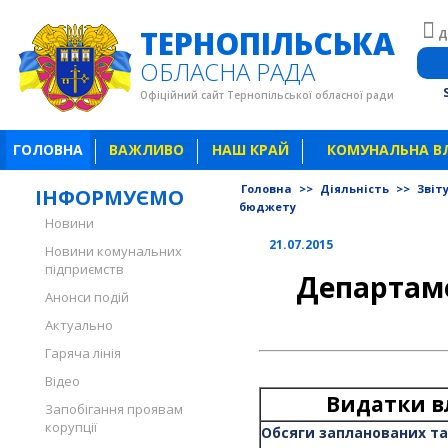
ТЕРНОПІЛЬСЬКА
Д
ОБЛАСНА РАДА
Офіційний сайт Тернопільської обласної ради
ГОЛОВНА
ВАЖЛИВО
НАШ КРАЙ
КОМУНАЛЬНА В
Головна
>>
Діяльність
>>
Звіт
ІНФОРМУЄМО
бюджету
Новини
21.07.2015
Новини комунальних
підприємств
Департаме
Анонси подій
Актуально
Гаряча лінія
Відео
Видатки в
Запобігання проявам
корупції
Обсяги запланованих та