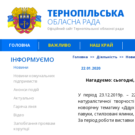
ТЕРНОПІЛЬСЬКА
ОБЛАСНА РАДА
Офіційний сайт Тернопільської обласної ради
ГОЛОВНА
ВАЖЛИВО
НАШ КРАЙ
Головна
>>
Діяльність
>>
Нов
ІНФОРМУЄМО
Новини
22.01.2020
Новини комунальних
Нагадуємо: сьогодні,
підприємств
Анонси подій
У період 23.12.2019р. – 
Актуально
натуралістичної творчості
Гаряча лінія
новорічну тематику «Дідух 
павуки, стилізовані ялинки
Відео
За період роботи виставки ї
Запобігання проявам
корупції