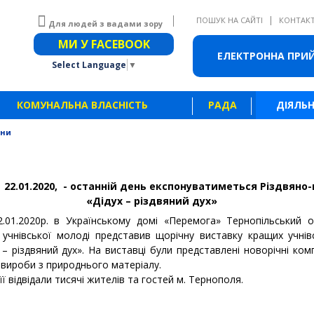
|
ПОШУК НА САЙТІ
КОНТАК
Для людей з вадами зору
Звичайна версія сайту
МИ У FACEBOOK
ЕЛЕКТРОННА ПРИ
Select Language
▼
КОМУНАЛЬНА ВЛАСНІСТЬ
РАДА
ДІЯЛЬН
ини
 22.01.2020, - останній день експонуватиметься Різдвяно
«Дідух – різдвяний дух»
22.01.2020р. в Українському домі «Перемога» Тернопільський 
 учнівської молоді представив щорічну виставку кращих учнів
– різдвяний дух». На виставці були представлені новорічні компо
, вироби з природнього матеріалу.
ї відвідали тисячі жителів та гостей м. Тернополя.