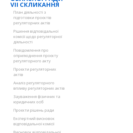
VII СКЛИКАННЯ
План діяльності з
підготовки проєктів
регуляторних актів
Рішення відповідальної
комісії щодо регуляторної
діяльності
Повідомлення про
оприлюднення проєкту
регуляторного акту
Проєкти регуляторних
актів
Аналіз регуляторного
впливу регуляторних актів
Зауваження фізичних та
юридичних осіб
Проєкти рішень ради
Експертний висновок
відповідальної комісії
Висновок відповідальної