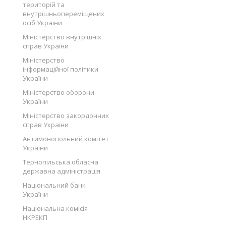
територій та
внутрішньопереміщених
осіб України
Міністерство внутрішніх
справ України
Міністерство
інформаційної політики
України
Міністерство оборони
України
Міністерство закордонних
справ України
Антимонопольний комітет
України
Тернопільська обласна
державна адміністрація
Національний банк
України
Національна комісія
НКРЕКП