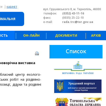
|
ТИ
КАБІНЕТ
вул. Грушевського 8, м. Тернопіль, 46000
телефон:
(0352) 43-11-16
факс:
(0035) 25-22-10
ЙМАЛЬНЯ
e-mail:
rada.trc@tor.gov.ua
ІСТЬ
ОН-ЛАЙН
ДОКУМЕНТИ
АРХІВ
Список
-новорічна виставка
обласний центр еколого-
ських робіт на різдвяно-
зиції, дідухи та різдвяні