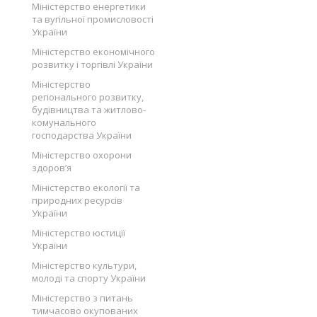
Міністерство енергетики
та вугільної промисловості
України
Міністерство економічного
розвитку і торгівлі України
Міністерство
регіонального розвитку,
будівництва та житлово-
комунального
господарства України
Міністерство охорони
здоров’я
Міністерство екології та
природних ресурсів
України
Міністерство юстиції
України
Міністерство культури,
молоді та спорту України
Міністерство з питань
тимчасово окупованих