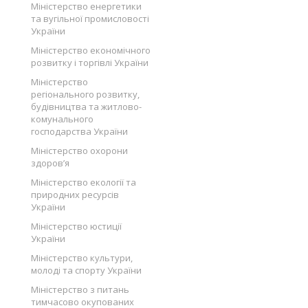
Міністерство енергетики
та вугільної промисловості
України
Міністерство економічного
розвитку і торгівлі України
Міністерство
регіонального розвитку,
будівництва та житлово-
комунального
господарства України
Міністерство охорони
здоров’я
Міністерство екології та
природних ресурсів
України
Міністерство юстиції
України
Міністерство культури,
молоді та спорту України
Міністерство з питань
тимчасово окупованих