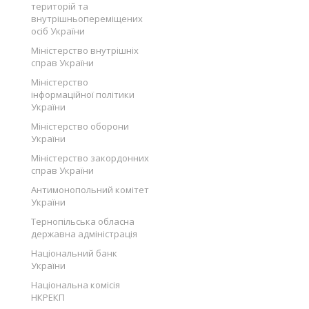
територій та
внутрішньопереміщених
осіб України
Міністерство внутрішніх
справ України
Міністерство
інформаційної політики
України
Міністерство оборони
України
Міністерство закордонних
справ України
Антимонопольний комітет
України
Тернопільська обласна
державна адміністрація
Національний банк
України
Національна комісія
НКРЕКП