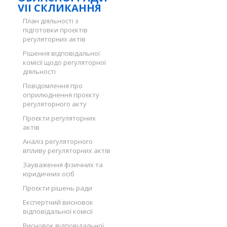
VII СКЛИКАННЯ
План діяльності з
підготовки проєктів
регуляторних актів
Рішення відповідальної
комісії щодо регуляторної
діяльності
Повідомлення про
оприлюднення проєкту
регуляторного акту
Проєкти регуляторних
актів
Аналіз регуляторного
впливу регуляторних актів
Зауваження фізичних та
юридичних осіб
Проєкти рішень ради
Експертний висновок
відповідальної комісії
Висновок відповідальної