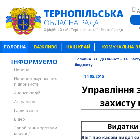
ТЕРНОПІЛЬСЬКА
Д
ОБЛАСНА РАДА
Офіційний сайт Тернопільської обласної ради
ГОЛОВНА
ВАЖЛИВО
НАШ КРАЙ
КОМУНАЛЬНА В
Головна
>>
Діяльність
>>
Звіт
ІНФОРМУЄМО
бюджету
Новини
14.05.2015
Новини комунальних
підприємств
Управління 
Анонси подій
захисту
Актуально
Гаряча лінія
Відео
Видатки 
Запобігання проявам
корупції
Звіт про касові видатк