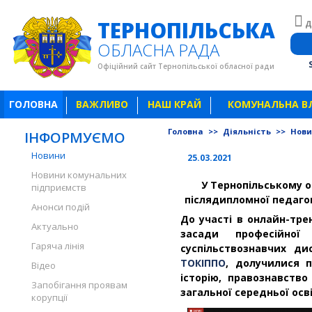
ТЕРНОПІЛЬСЬКА
Д
ОБЛАСНА РАДА
Офіційний сайт Тернопільської обласної ради
ГОЛОВНА
ВАЖЛИВО
НАШ КРАЙ
КОМУНАЛЬНА В
Головна
>>
Діяльність
>>
Нов
ІНФОРМУЄМО
Новини
25.03.2021
Новини комунальних
У Тернопільському 
підприємств
післядипломної педагог
Анонси подій
До участі в онлайн-трен
Актуально
засади професійної
Гаряча лінія
суспільствознавчих ди
ТОКІППО
, долучилися п
Відео
історію, правознавств
Запобігання проявам
загальної середньої осв
корупції