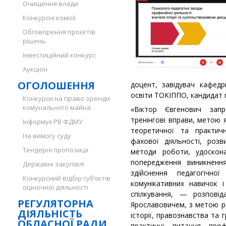
Очищення влади
Конкурсні комісії
Обговорення проєктів
рішень
Інвестиційний конкурс
Аукціон
ОГОЛОШЕННЯ
доцент, завідувач кафедри
освіти ТОКІППО, кандидат п
Конкурси на право оренди
комунального майна
«Віктор Євгенович запр
тренінгові вправи, метою 
Інформує РВ ФДМУ
теоретичної та практичн
На вимогу суду
фахової діяльності, розв
Тендерні пропозиції
методи роботи, удоскон
попередження виникнення
Державні закупівлі
здійснення педагогічно
Конкурсний відбір суб’єктів
комунікативних навичок 
оціночної діяльності
спілкування, — розпові
РЕГУЛЯТОРНА
Ярославовичем, з метою р
ДІЯЛЬНІСТЬ
історії, правознавства та 
ОБЛАСНОЇ РАДИ
практичні питання про