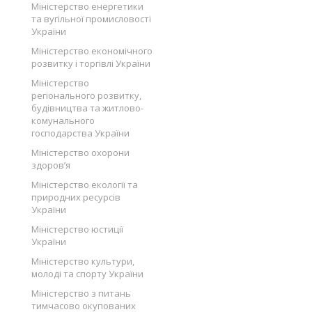
Міністерство енергетики
та вугільної промисловості
України
Міністерство економічного
розвитку і торгівлі України
Міністерство
регіонального розвитку,
будівництва та житлово-
комунального
господарства України
Міністерство охорони
здоров’я
Міністерство екології та
природних ресурсів
України
Міністерство юстиції
України
Міністерство культури,
молоді та спорту України
Міністерство з питань
тимчасово окупованих