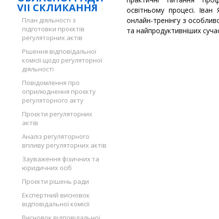
VII СКЛИКАННЯ
освітньому процесі. Іван
План діяльності з
онлайн-тренінгу з особлив
підготовки проєктів
та найпродуктивніших суча
регуляторних актів
Рішення відповідальної
комісії щодо регуляторної
діяльності
Повідомлення про
оприлюднення проєкту
регуляторного акту
Проєкти регуляторних
актів
Аналіз регуляторного
впливу регуляторних актів
Зауваження фізичних та
юридичних осіб
Проєкти рішень ради
Експертний висновок
відповідальної комісії
Висновок відповідальної