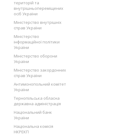
територій та
внутрішньопереміщених
осіб України
Міністерство внутрішніх
справ України
Міністерство
інформаційної політики
України
Міністерство оборони
України
Міністерство закордонних
справ України
Антимонопольний комітет
України
Тернопільська обласна
державна адміністрація
Національний банк
України
Національна комісія
НКРЕКП