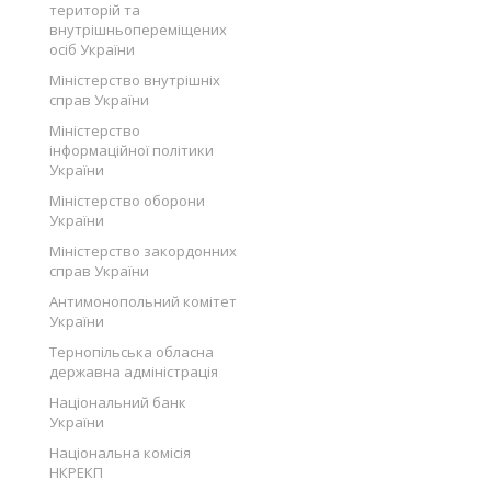
територій та
внутрішньопереміщених
осіб України
Міністерство внутрішніх
справ України
Міністерство
інформаційної політики
України
Міністерство оборони
України
Міністерство закордонних
справ України
Антимонопольний комітет
України
Тернопільська обласна
державна адміністрація
Національний банк
України
Національна комісія
НКРЕКП