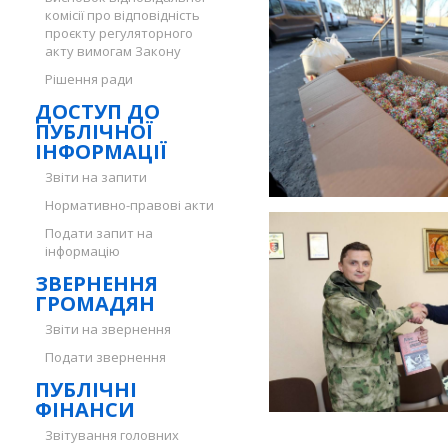
комісії про відповідність
проєкту регуляторного
акту вимогам Закону
Рішення ради
ДОСТУП ДО
ПУБЛІЧНОЇ
ІНФОРМАЦІЇ
Звіти на запити
Нормативно-правові акти
Подати запит на
інформацію
ЗВЕРНЕННЯ
ГРОМАДЯН
Звіти на звернення
Подати звернення
ПУБЛІЧНІ
ФІНАНСИ
Звітування головних