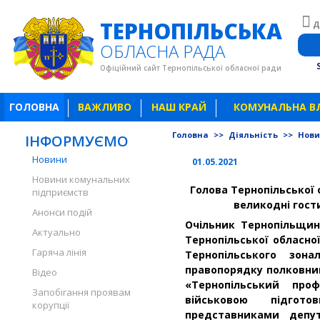
ТЕРНОПІЛЬСЬКА
Д
ОБЛАСНА РАДА
Офіційний сайт Тернопільської обласної ради
ГОЛОВНА
ВАЖЛИВО
НАШ КРАЙ
КОМУНАЛЬНА В
Головна
>>
Діяльність
>>
Нов
ІНФОРМУЄМО
Новини
01.05.2021
Новини комунальних
Голова Тернопільської 
підприємств
великодні гост
Анонси подій
Очільник Тернопільщин
Актуально
Тернопільської обласн
Гаряча лінія
Тернопільського зона
правопорядку полковни
Відео
«Тернопільський пр
Запобігання проявам
військовою підгот
корупції
представниками депут