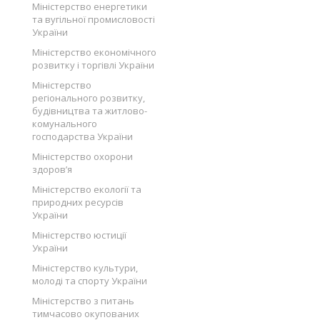
Міністерство енергетики
та вугільної промисловості
України
Міністерство економічного
розвитку і торгівлі України
Міністерство
регіонального розвитку,
будівництва та житлово-
комунального
господарства України
Міністерство охорони
здоров’я
Міністерство екології та
природних ресурсів
України
Міністерство юстиції
України
Міністерство культури,
молоді та спорту України
Міністерство з питань
тимчасово окупованих