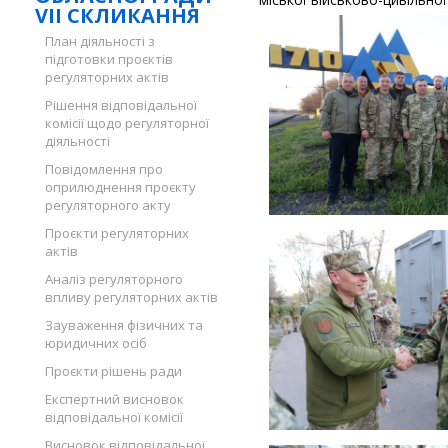
VII СКЛИКАННЯ
План діяльності з
підготовки проєктів
регуляторних актів
Рішення відповідальної
комісії щодо регуляторної
діяльності
Повідомлення про
оприлюднення проєкту
регуляторного акту
Проєкти регуляторних
актів
Аналіз регуляторного
впливу регуляторних актів
Зауваження фізичних та
юридичних осіб
Проєкти рішень ради
Експертний висновок
відповідальної комісії
Висновок відповідальної