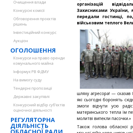
Очищення влади
організацій відвід
Захисниками України, 
Конкурсні комісії
передали гостинці, п
Обговорення проєктів
військовим теплого Вел
рішень
Інвестиційний конкурс
Аукціон
ОГОЛОШЕННЯ
Конкурси на право оренди
комунального майна
Інформує РВ ФДМУ
На вимогу суду
Тендерні пропозиції
шляху агресора! — сказав
Державні закупівлі
які сьогодні боронять схі
Конкурсний відбір суб’єктів
змоги відчути усю радіс
оціночної діяльності
материнського тепла їм пе
молитві випекли пасочки.»
РЕГУЛЯТОРНА
ДІЯЛЬНІСТЬ
Також голова обласної р
ОБЛАСНОЇ РАДИ
міської військово-цивільно