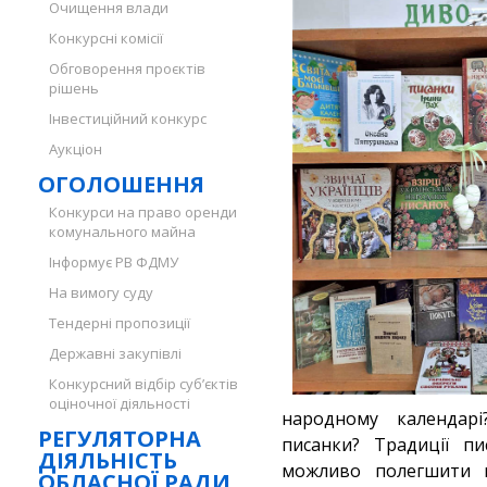
Очищення влади
Конкурсні комісії
Обговорення проєктів
рішень
Інвестиційний конкурс
Аукціон
ОГОЛОШЕННЯ
Конкурси на право оренди
комунального майна
Інформує РВ ФДМУ
На вимогу суду
Тендерні пропозиції
Державні закупівлі
Конкурсний відбір суб’єктів
оціночної діяльності
народному календар
РЕГУЛЯТОРНА
писанки? Традиції пи
ДІЯЛЬНІСТЬ
можливо полегшити в
ОБЛАСНОЇ РАДИ