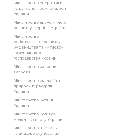
Міністерство енергетики
та вугільної промисловості
України
Міністерство економічного
розвитку і торгівлі України
Міністерство
регіонального розвитку,
будівництва та житлово-
комунального
господарства України
Міністерство охорони
здоров’я
Міністерство екології та
природних ресурсів
України
Міністерство юстиції
України
Міністерство культури,
молоді та спорту України
Міністерство з питань
тимчасово окупованих