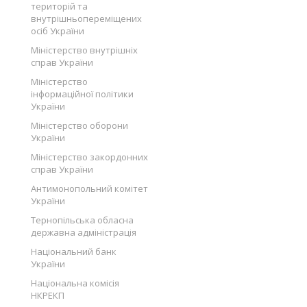
територій та
внутрішньопереміщених
осіб України
Міністерство внутрішніх
справ України
Міністерство
інформаційної політики
України
Міністерство оборони
України
Міністерство закордонних
справ України
Антимонопольний комітет
України
Тернопільська обласна
державна адміністрація
Національний банк
України
Національна комісія
НКРЕКП