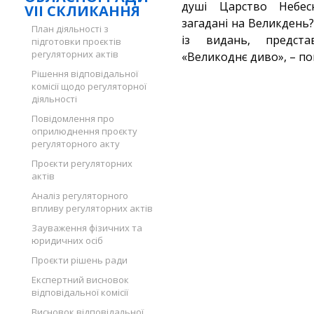
душі Царство Небес
VII СКЛИКАННЯ
загадані на Великдень? 
План діяльності з
із видань, предста
підготовки проєктів
регуляторних актів
«Великоднє диво», – по
Рішення відповідальної
комісії щодо регуляторної
діяльності
Повідомлення про
оприлюднення проєкту
регуляторного акту
Проєкти регуляторних
актів
Аналіз регуляторного
впливу регуляторних актів
Зауваження фізичних та
юридичних осіб
Проєкти рішень ради
Експертний висновок
відповідальної комісії
Висновок відповідальної