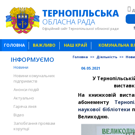
ТЕРНОПІЛЬСЬКА
Д
ОБЛАСНА РАДА
Офіційний сайт Тернопільської обласної ради
ГОЛОВНА
ВАЖЛИВО
НАШ КРАЙ
КОМУНАЛЬНА В
Головна
>>
Діяльність
>>
Нов
ІНФОРМУЄМО
Новини
06.05.2021
Новини комунальних
У Тернопільські
підприємств
виставк
Анонси подій
На книжковій вистав
Актуально
абонементу
Терноп
Гаряча лінія
наукової бібліотеки
п
Відео
Великодню.
Запобігання проявам
корупції