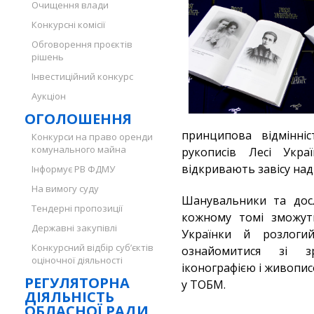
Очищення влади
Конкурсні комісії
Обговорення проєктів
рішень
Інвестиційний конкурс
Аукціон
ОГОЛОШЕННЯ
принципова відмінн
Конкурси на право оренди
комунального майна
рукописів Лесі Укра
відкривають завісу на
Інформує РВ ФДМУ
На вимогу суду
Шанувальники та досл
Тендерні пропозиції
кожному томі зможут
Державні закупівлі
Українки й розлог
Конкурсний відбір суб’єктів
ознайомитися зі зр
оціночної діяльності
іконографією і живопи
РЕГУЛЯТОРНА
у ТОБМ.
ДІЯЛЬНІСТЬ
ОБЛАСНОЇ РАДИ