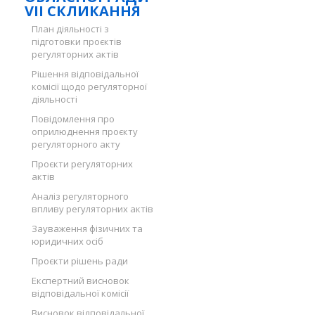
VII СКЛИКАННЯ
План діяльності з
підготовки проєктів
регуляторних актів
Рішення відповідальної
комісії щодо регуляторної
діяльності
Повідомлення про
оприлюднення проєкту
регуляторного акту
Проєкти регуляторних
актів
Аналіз регуляторного
впливу регуляторних актів
Зауваження фізичних та
юридичних осіб
Проєкти рішень ради
Експертний висновок
відповідальної комісії
Висновок відповідальної