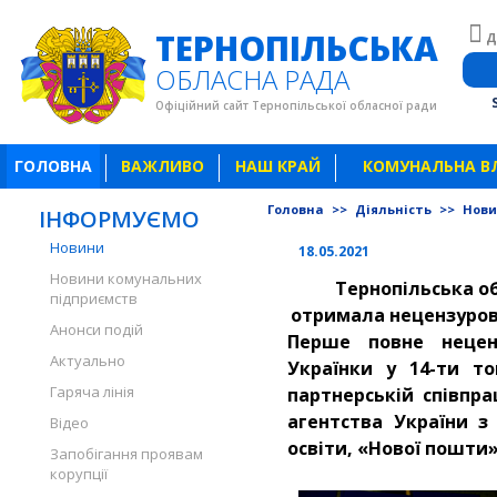
ТЕРНОПІЛЬСЬКА
Д
ОБЛАСНА РАДА
Офіційний сайт Тернопільської обласної ради
ГОЛОВНА
ВАЖЛИВО
НАШ КРАЙ
КОМУНАЛЬНА В
Головна
>>
Діяльність
>>
Нов
ІНФОРМУЄМО
Новини
18.05.2021
Новини комунальних
Тернопільська о
підприємств
отримала нецензуров
Анонси подій
Перше повне нецен
Актуально
Українки у 14-ти т
Гаряча лінія
партнерській співпра
агентства України з
Відео
освіти, «Нової пошти»
Запобігання проявам
корупції