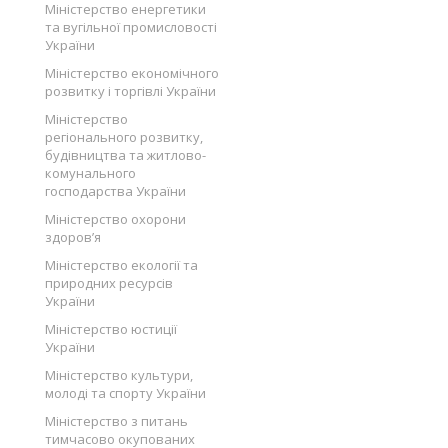
Міністерство енергетики
та вугільної промисловості
України
Міністерство економічного
розвитку і торгівлі України
Міністерство
регіонального розвитку,
будівництва та житлово-
комунального
господарства України
Міністерство охорони
здоров’я
Міністерство екології та
природних ресурсів
України
Міністерство юстиції
України
Міністерство культури,
молоді та спорту України
Міністерство з питань
тимчасово окупованих