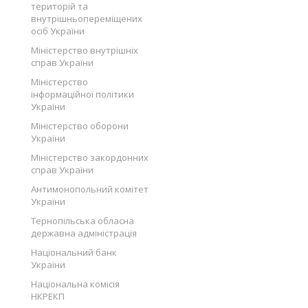
територій та
внутрішньопереміщених
осіб України
Міністерство внутрішніх
справ України
Міністерство
інформаційної політики
України
Міністерство оборони
України
Міністерство закордонних
справ України
Антимонопольний комітет
України
Тернопільська обласна
державна адміністрація
Національний банк
України
Національна комісія
НКРЕКП