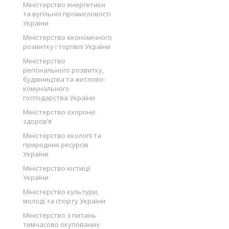
Міністерство енергетики
та вугільної промисловості
України
Міністерство економічного
розвитку і торгівлі України
Міністерство
регіонального розвитку,
будівництва та житлово-
комунального
господарства України
Міністерство охорони
здоров’я
Міністерство екології та
природних ресурсів
України
Міністерство юстиції
України
Міністерство культури,
молоді та спорту України
Міністерство з питань
тимчасово окупованих