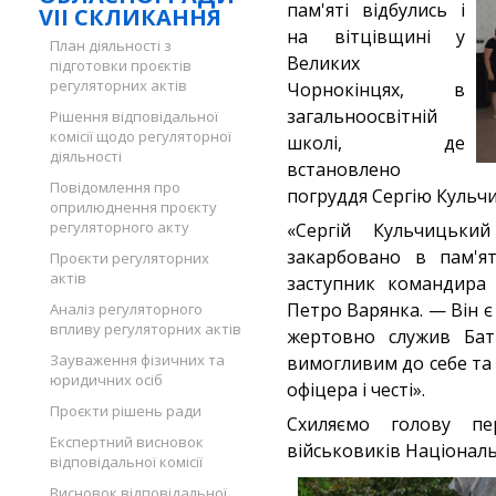
пам'яті відбулись і
VII СКЛИКАННЯ
на вітцівщині у
План діяльності з
Великих
підготовки проєктів
регуляторних актів
Чорнокінцях, в
загальноосвітній
Рішення відповідальної
комісії щодо регуляторної
школі, де
діяльності
встановлено
Повідомлення про
погруддя Сергію Кульч
оприлюднення проєкту
регуляторного акту
«Сергій Кульчицьки
закарбовано в пам'я
Проєкти регуляторних
актів
заступник командира 
Петро Варянка. — Він 
Аналіз регуляторного
впливу регуляторних актів
жертовно служив Бать
Зауваження фізичних та
вимогливим до себе та
юридичних осіб
офіцера і честі».
Проєкти рішень ради
Схиляємо голову пе
Експертний висновок
військовиків Національн
відповідальної комісії
Висновок відповідальної