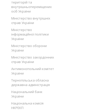
територій та
внутрішньопереміщених
осіб України
Міністерство внутрішніх
справ України
Міністерство
інформаційної політики
України
Міністерство оборони
України
Міністерство закордонних
справ України
Антимонопольний комітет
України
Тернопільська обласна
державна адміністрація
Національний банк
України
Національна комісія
НКРЕКП