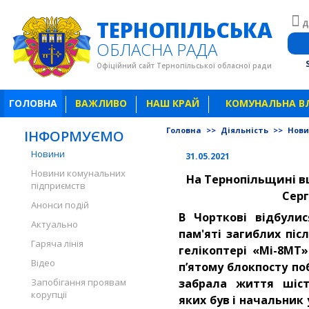
ТЕРНОПІЛЬСЬКА
Д
ОБЛАСНА РАДА
Офіційний сайт Тернопільської обласної ради
ГОЛОВНА
ВАЖЛИВО
НАШ КРАЙ
КОМУНАЛЬНА В
Головна
>>
Діяльність
>>
Нов
ІНФОРМУЄМО
Новини
31.05.2021
Новини комунальних
На Тернопільщині в
підприємств
Серг
Анонси подій
В Чорткові відбули
Актуально
пам'яті загиблих піс
Гаряча лінія
гелікоптері «Мі-8МТ»
Відео
п’ятому блокпосту по
Запобігання проявам
забрала життя шіст
корупції
яких був і начальник 