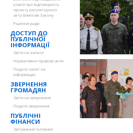
комісії про відповідність
проєкту регуляторного
акту вимогам Закону
Рішення ради
ДОСТУП ДО
ПУБЛІЧНОЇ
ІНФОРМАЦІЇ
Звіти на запити
Нормативно-правові акти
Подати запит на
інформацію
ЗВЕРНЕННЯ
ГРОМАДЯН
Звіти на звернення
Подати звернення
ПУБЛІЧНІ
ФІНАНСИ
Звітування головних