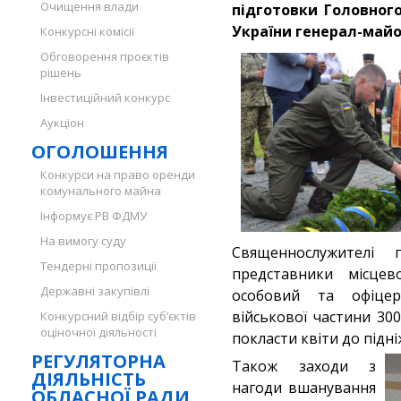
Очищення влади
підготовки Головного
України генерал-майо
Конкурсні комісії
Обговорення проєктів
рішень
Інвестиційний конкурс
Аукціон
ОГОЛОШЕННЯ
Конкурси на право оренди
комунального майна
Інформує РВ ФДМУ
На вимогу суду
Священнослужителі 
Тендерні пропозиції
представники місцев
Державні закупівлі
особовий та офіцер
військової частини 30
Конкурсний відбір суб’єктів
оціночної діяльності
покласти квіти до підні
РЕГУЛЯТОРНА
Також заходи з
ДІЯЛЬНІСТЬ
нагоди вшанування
ОБЛАСНОЇ РАДИ