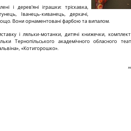
ені і дерев’яні іграшки: тріскавка,
тунець, Іванець-киванець, деркачі,
ощо. Вони орнаментовані фарбою та випалом.
тавку і ляльки-мотанки, дитячі книжечки, комплект 
льки Тернопільського академічного обласного теат
Мальвіна», «Котигорошко».
н