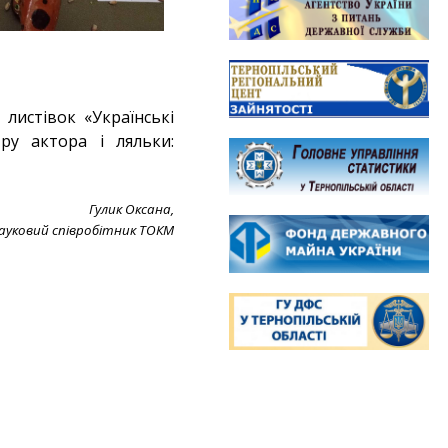
листівок «Українські
ру актора і ляльки:
Гулик Оксана,
ауковий співробітник ТОКМ