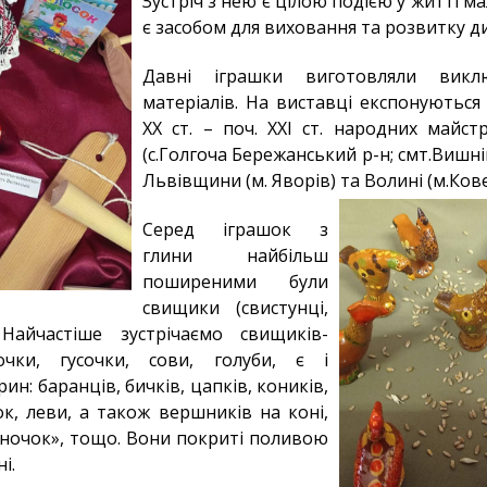
Зустріч з нею є цілою подією у житті м
є засобом для виховання та розвитку д
Давні іграшки виготовляли вик
матеріалів. На виставці експонуються 
ХХ ст. – поч. ХХІ ст. народних майст
(с.Голгоча Бережанський р-н; смт.Вишні
Львівщини (м. Яворів) та Волині (м.Кове
Серед іграшок з
глини найбільш
поширеними були
свищики (свистунці,
. Найчастіше зустрічаємо свищиків-
очки, гусочки, сови, голуби, є і
ин: баранців, бичків, цапків, коників,
ок, леви, а також вершників на коні,
анночок», тощо. Вони покриті поливою
і.