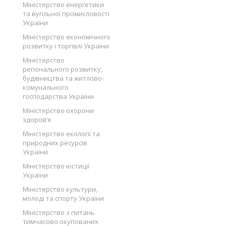
Міністерство енергетики
та вугільної промисловості
України
Міністерство економічного
розвитку і торгівлі України
Міністерство
регіонального розвитку,
будівництва та житлово-
комунального
господарства України
Міністерство охорони
здоров’я
Міністерство екології та
природних ресурсів
України
Міністерство юстиції
України
Міністерство культури,
молоді та спорту України
Міністерство з питань
тимчасово окупованих