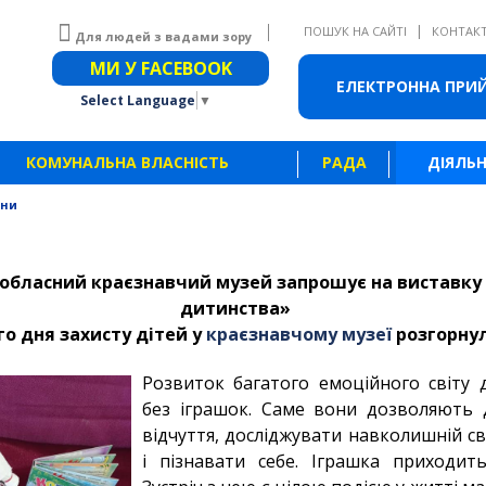
|
ПОШУК НА САЙТІ
КОНТАК
Для людей з вадами зору
Звичайна версія сайту
МИ У FACEBOOK
ЕЛЕКТРОННА ПРИ
Select Language
▼
КОМУНАЛЬНА ВЛАСНІСТЬ
РАДА
ДІЯЛЬН
ини
обласний краєзнавчий музей запрошує на виставку 
дитинства»
о дня захисту дітей у
краєзнавчому музеї
розгорнул
Розвиток багатого емоційного світу
без іграшок. Саме вони дозволяють 
відчуття, досліджувати навколишній сві
і пізнавати себе. Іграшка приходит