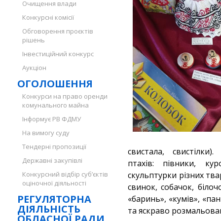
Очищення влади
Конкурсні комісії
Обговорення проєктів
рішень
Інвестиційний конкурс
Аукціон
ОГОЛОШЕННЯ
Конкурси на право оренди
комунального майна
Інформує РВ ФДМУ
На вимогу суду
Тендерні пропозиції
свистала, свистілки)
Державні закупівлі
птахів: півники, кур
Конкурсний відбір суб’єктів
скульптурки різних твар
оціночної діяльності
свинок, собачок, білоч
РЕГУЛЯТОРНА
«баринь», «кумів», «п
ДІЯЛЬНІСТЬ
та яскраво розмальован
ОБЛАСНОЇ РАДИ