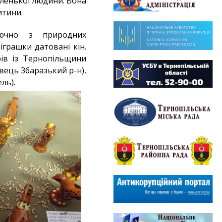
аленької людини. Вона
итини.
лючно з природних
іграшки датовані кін.
рів із Тернопільщини
вець Збаразький р-н),
ль).