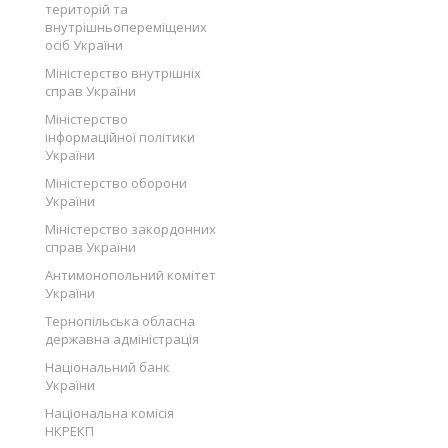
територій та
внутрішньопереміщених
осіб України
Міністерство внутрішніх
справ України
Міністерство
інформаційної політики
України
Міністерство оборони
України
Міністерство закордонних
справ України
Антимонопольний комітет
України
Тернопільська обласна
державна адміністрація
Національний банк
України
Національна комісія
НКРЕКП