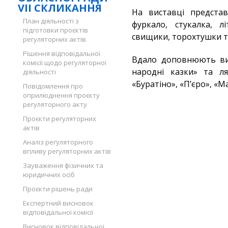
VII СКЛИКАННЯ
На виставці представл
План діяльності з
фуркало, стукалка, лі
підготовки проєктів
свищики, торохтушки т
регуляторних актів
Рішення відповідальної
Вдало доповнюють вис
комісії щодо регуляторної
народні казки» та ля
діяльності
«Буратіно», «П’єро», «
Повідомлення про
оприлюднення проєкту
регуляторного акту
Проєкти регуляторних
актів
Аналіз регуляторного
впливу регуляторних актів
Зауваження фізичних та
юридичних осіб
Проєкти рішень ради
Експертний висновок
відповідальної комісії
Висновок відповідальної