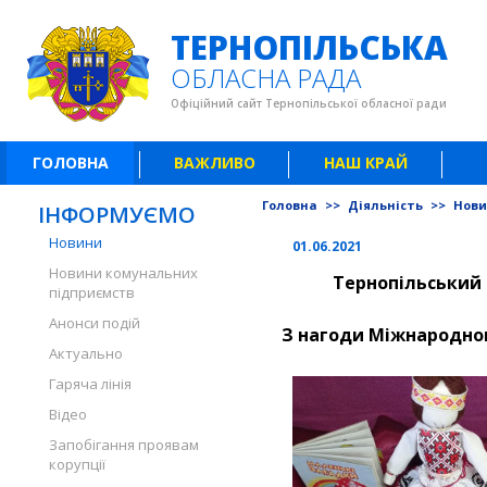
ТЕРНОПІЛЬСЬКА
ОБЛАСНА РАДА
Офіційний сайт Тернопільської обласної ради
ГОЛОВНА
ВАЖЛИВО
НАШ КРАЙ
Головна
>>
Діяльність
>>
Нов
ІНФОРМУЄМО
Новини
01.06.2021
Новини комунальних
Тернопільський 
підприємств
Анонси подій
З нагоди Міжнародног
Актуально
Гаряча лінія
Відео
Запобігання проявам
корупції