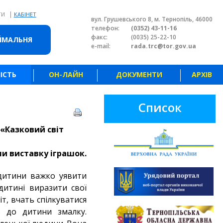
|
ТИ
КАБІНЕТ
вул. Грушевського 8, м. Тернопіль, 46000
телефон:
(0352) 43-11-16
факс:
(0035) 25-22-10
ЙМАЛЬНЯ
e-mail:
rada.trc@tor.gov.ua
ІСТЬ
ОН-ЛАЙН
ДОКУМЕНТИ
АРХІВ
Список
«Казковий світ
и виставку іграшок.
 дитини важко уявити
дитині виразити свої
т, вчать спілкуватися
ь до дитини змалку.