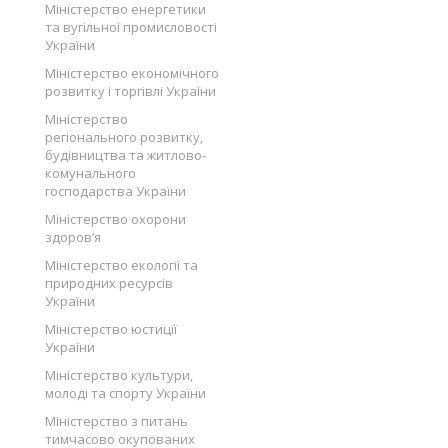
Міністерство енергетики
та вугільної промисловості
України
Міністерство економічного
розвитку і торгівлі України
Міністерство
регіонального розвитку,
будівництва та житлово-
комунального
господарства України
Міністерство охорони
здоров’я
Міністерство екології та
природних ресурсів
України
Міністерство юстиції
України
Міністерство культури,
молоді та спорту України
Міністерство з питань
тимчасово окупованих