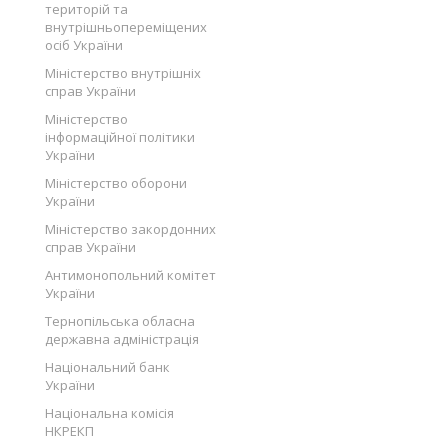
територій та
внутрішньопереміщених
осіб України
Міністерство внутрішніх
справ України
Міністерство
інформаційної політики
України
Міністерство оборони
України
Міністерство закордонних
справ України
Антимонопольний комітет
України
Тернопільська обласна
державна адміністрація
Національний банк
України
Національна комісія
НКРЕКП