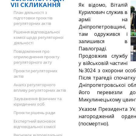
VII СКЛИКАННЯ
Як відомо, Віталій
Курилович служив в
План діяльності з
підготовки проєктів
армії на
регуляторних актів
Дніпропетровщині,
Рішення відповідальної
там одружився і
комісії щодо регуляторної
залишився в
діяльності
Павлограді.
Повідомлення про
Продовжив службу
оприлюднення проєкту
регуляторного акту
у військовій частині
№3024 з охорони особ
Проєкти регуляторних
актів
Після трагедії спочатк
Дніпропетровської обл
Аналіз регуляторного
впливу регуляторних актів
його перевезли д
Зауваження фізичних та
Микулинецькому цвинтар
юридичних осіб
Указом Президента Укр
Проєкти рішень ради
нагороджений орде
Експертний висновок
(посмертно).
відповідальної комісії
Висновок відповідальної