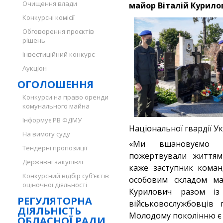
Очищення влади
майор Віталій Курило
Конкурсні комісії
Обговорення проєктів
рішень
Інвестиційний конкурс
Аукціон
ОГОЛОШЕННЯ
Конкурси на право оренди
комунального майна
Інформує РВ ФДМУ
Національної гвардії Ук
На вимогу суду
«Ми вшановуємо п
Тендерні пропозиції
пожертвували життям
Державні закупівлі
каже заступник коман
Конкурсний відбір суб’єктів
особовим складом ма
оціночної діяльності
Курилович разом із
РЕГУЛЯТОРНА
військовослужбовців 
ДІЯЛЬНІСТЬ
Молодому поколінню є н
ОБЛАСНОЇ РАДИ