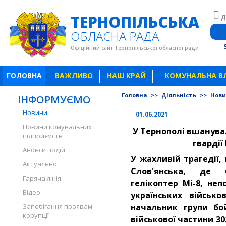
ТЕРНОПІЛЬСЬКА
Д
ОБЛАСНА РАДА
Офіційний сайт Тернопільської обласної ради
ГОЛОВНА
ВАЖЛИВО
НАШ КРАЙ
КОМУНАЛЬНА В
Головна
>>
Діяльність
>>
Нов
ІНФОРМУЄМО
Новини
01.06.2021
Новини комунальних
У Тернополі вшанува
підприємств
гвардії
Анонси подій
У жахливій трагедії,
Актуально
Слов'янська, де 
Гаряча лінія
гелікоптер Мі-8, неп
Відео
українських військо
Запобігання проявам
начальник групи бой
корупції
військової частини 30