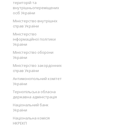
територій та
внутрішньопереміщених
осіб України
Міністерство внутрішніх
справ України
Міністерство
інформаційної політики
України
Міністерство оборони
України
Міністерство закордонних
справ України
Антимонопольний комітет
України
Тернопільська обласна
державна адміністрація
Національний банк
України
Національна комісія
НКРЕКП