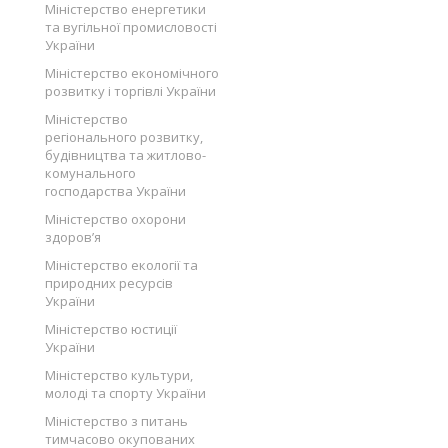
Міністерство енергетики
та вугільної промисловості
України
Міністерство економічного
розвитку і торгівлі України
Міністерство
регіонального розвитку,
будівництва та житлово-
комунального
господарства України
Міністерство охорони
здоров’я
Міністерство екології та
природних ресурсів
України
Міністерство юстиції
України
Міністерство культури,
молоді та спорту України
Міністерство з питань
тимчасово окупованих