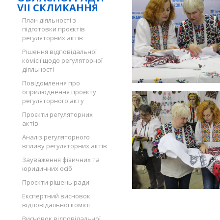
VII СКЛИКАННЯ
План діяльності з
підготовки проєктів
регуляторних актів
Рішення відповідальної
комісії щодо регуляторної
діяльності
Повідомлення про
оприлюднення проєкту
регуляторного акту
Проєкти регуляторних
актів
Аналіз регуляторного
впливу регуляторних актів
Зауваження фізичних та
юридичних осіб
Проєкти рішень ради
Експертний висновок
відповідальної комісії
Висновок відповідальної