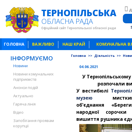
ТЕРНОПІЛЬСЬКА
Д
ОБЛАСНА РАДА
Офіційний сайт Тернопільської обласної ради
ГОЛОВНА
ВАЖЛИВО
НАШ КРАЙ
КОМУНАЛЬНА В
Головна
>>
Діяльність
>>
Нов
ІНФОРМУЄМО
Новини
04.06.2021
Новини комунальних
У Тернопільському
підприємств
розпочали в
Анонси подій
У вестибюлі
Тернопі
Актуально
музею
мисткині-
Гаряча лінія
об'єднання «
Береги
народної сорочки
В
Відео
вишиття рушника єдн
Запобігання проявам
корупції