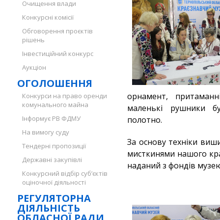
Очищення влади
Конкурсні комісії
Обговорення проєктів
рішень
Інвестиційний конкурс
Аукціон
ОГОЛОШЕННЯ
орнамент, притаманн
Конкурси на право оренди
комунального майна
маленькі рушники б
Інформує РВ ФДМУ
полотно.
На вимогу суду
За основу техніки виш
Тендерні пропозиції
мисткинями нашого кр
Державні закупівлі
наданий з фондів музе
Конкурсний відбір суб’єктів
оціночної діяльності
РЕГУЛЯТОРНА
ДІЯЛЬНІСТЬ
ОБЛАСНОЇ РАДИ