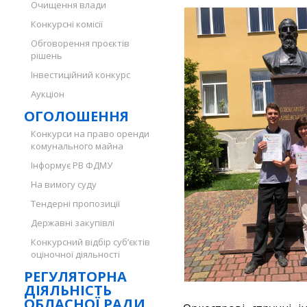
Очищення влади
Конкурсні комісії
Обговорення проєктів
рішень
Інвестиційний конкурс
Аукціон
ОГОЛОШЕННЯ
Конкурси на право оренди
комунального майна
Інформує РВ ФДМУ
На вимогу суду
Тендерні пропозиції
Державні закупівлі
Конкурсний відбір суб’єктів
оціночної діяльності
РЕГУЛЯТОРНА
ДІЯЛЬНІСТЬ
ОБЛАСНОЇ РАДИ