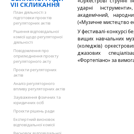
«Оркестрові струнні і
VII СКЛИКАННЯ
ударні інструменти»
План діяльності з
академічний, народний
підготовки проєктів
(«Музичне мистецтво ес
регуляторних актів
У фестивалі-конкурсі беру
Рішення відповідальної
комісії щодо регуляторної
вищих навчальних музи
діяльності
(коледжів) оркестрови
Повідомлення про
джазових спеціаліз
оприлюднення проєкту
«Фортепіано» за вимог
регуляторного акту
Проєкти регуляторних
актів
Аналіз регуляторного
впливу регуляторних актів
Зауваження фізичних та
юридичних осіб
Проєкти рішень ради
Експертний висновок
відповідальної комісії
Висновок відповідальної