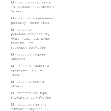
Міністерство енергетики
та вугільної промисловості
України
Міністерство економічного
розвитку і торгівлі України
Міністерство
регіонального розвитку,
будівництва та житлово-
комунального
господарства України
Міністерство охорони
здоров’я
Міністерство екології та
природних ресурсів
України
Міністерство юстиції
України
Міністерство культури,
молоді та спорту України
Міністерство з питань
тимчасово окупованих