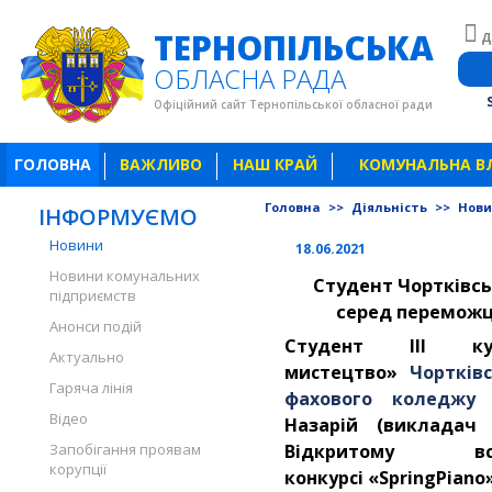
ТЕРНОПІЛЬСЬКА
Д
ОБЛАСНА РАДА
Офіційний сайт Тернопільської обласної ради
ГОЛОВНА
ВАЖЛИВО
НАШ КРАЙ
КОМУНАЛЬНА В
Головна
>>
Діяльність
>>
Нов
ІНФОРМУЄМО
Новини
18.06.2021
Новини комунальних
Студент Чортківсь
підприємств
серед переможці
Анонси подій
Студент
III
курс
Актуально
мистецтво»
Чортків
Гаряча лінія
фахового коледжу і
Відео
Назарій
(викладач 
Запобігання проявам
Відкритому все
корупції
конкурсі
«
SpringP
і
ano