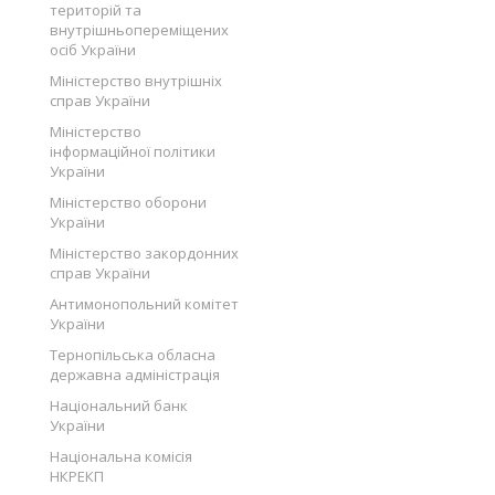
територій та
внутрішньопереміщених
осіб України
Міністерство внутрішніх
справ України
Міністерство
інформаційної політики
України
Міністерство оборони
України
Міністерство закордонних
справ України
Антимонопольний комітет
України
Тернопільська обласна
державна адміністрація
Національний банк
України
Національна комісія
НКРЕКП