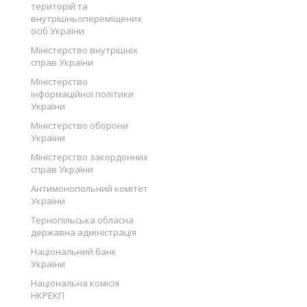
територій та
внутрішньопереміщених
осіб України
Міністерство внутрішніх
справ України
Міністерство
інформаційної політики
України
Міністерство оборони
України
Міністерство закордонних
справ України
Антимонопольний комітет
України
Тернопільська обласна
державна адміністрація
Національний банк
України
Національна комісія
НКРЕКП