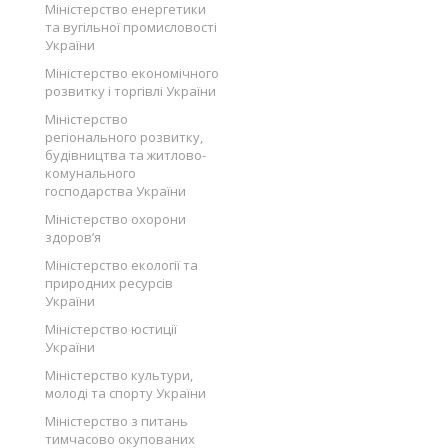
Міністерство енергетики
та вугільної промисловості
України
Міністерство економічного
розвитку і торгівлі України
Міністерство
регіонального розвитку,
будівництва та житлово-
комунального
господарства України
Міністерство охорони
здоров’я
Міністерство екології та
природних ресурсів
України
Міністерство юстиції
України
Міністерство культури,
молоді та спорту України
Міністерство з питань
тимчасово окупованих