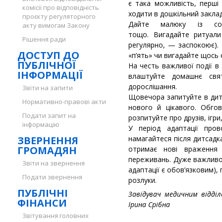
є така можливість, перші
комісії про відповідність
ходити в дошкільний заклад
проєкту регуляторного
Дайте малюку із соб
акту вимогам Закону
тощо. Вигадайте ритуали
Рішення ради
регулярно, — заспокоює). 
ДОСТУП ДО
«п’ять» чи вигадайте щось 
ПУБЛІЧНОЇ
На честь важливої події в
ІНФОРМАЦІЇ
влаштуйте домашнє свят
дорослішання.
Звіти на запити
Щовечора запитуйте в дит
Нормативно-правові акти
нового й цікавого. Обго
Подати запит на
розпитуйте про друзів, ігри,
інформацію
У період адаптації про
ЗВЕРНЕННЯ
намагайтеся після дитсадк
ГРОМАДЯН
отримає нові враження 
переживань. Дуже важливо 
Звіти на звернення
адаптації є обов’язковим), 
Подати звернення
розлуки.
ПУБЛІЧНІ
Завідувач медичним відді
ФІНАНСИ
Ірина Срібна
Звітування головних