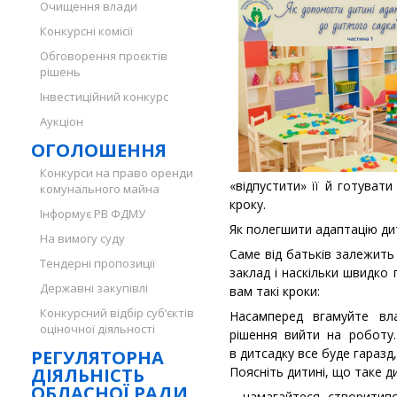
Очищення влади
Конкурсні комісії
Обговорення проєктів
рішень
Інвестиційний конкурс
Аукціон
ОГОЛОШЕННЯ
Конкурси на право оренди
«відпустити» її й готуват
комунального майна
кроку.
Інформує РВ ФДМУ
Як полегшити адаптацію ди
На вимогу суду
Саме від батьків залежить
Тендерні пропозиції
заклад і наскільки швидко
Державні закупівлі
вам такі кроки:
Конкурсний відбір суб’єктів
Насамперед вгамуйте вл
оціночної діяльності
рішення вийти на роботу
в дитсадку все буде гаразд,
РЕГУЛЯТОРНА
ДІЯЛЬНІСТЬ
Поясніть дитині, що таке д
ОБЛАСНОЇ РАДИ
- намагайтеся створитип