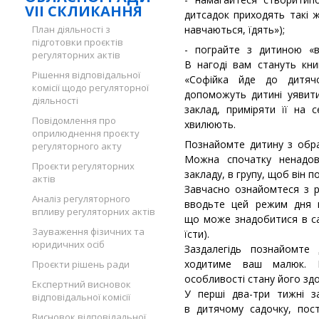
VII СКЛИКАННЯ
дитсадок приходять такі ж
План діяльності з
навчаються, їдять»);
підготовки проєктів
- пограйте з дитиною «в
регуляторних актів
В нагоді вам стануть кн
Рішення відповідальної
«Софійка йде до дитячо
комісії щодо регуляторної
допоможуть дитині уявит
діяльності
заклад, приміряти її на 
Повідомлення про
хвилюють.
оприлюднення проєкту
Познайомте дитину з обра
регуляторного акту
Можна спочатку ненадо
Проєкти регуляторних
закладу, в групу, щоб він 
актів
Завчасно ознайомтеся з 
Аналіз регуляторного
вводьте цей режим дня 
впливу регуляторних актів
що може знадобитися в са
Зауваження фізичних та
їсти).
юридичних осіб
Заздалегідь познайомте
ходитиме ваш малюк. П
Проєкти рішень ради
особливості стану його здо
Експертний висновок
У перші два-три тижні з
відповідальної комісії
в дитячому садочку, пос
Висновок відповідальної