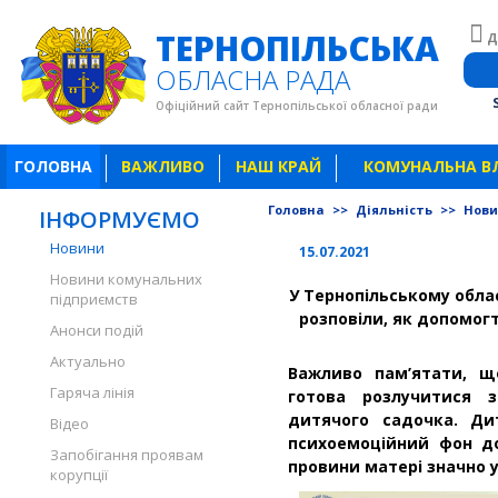
ТЕРНОПІЛЬСЬКА
Д
ОБЛАСНА РАДА
Офіційний сайт Тернопільської обласної ради
ГОЛОВНА
ВАЖЛИВО
НАШ КРАЙ
КОМУНАЛЬНА В
Головна
>>
Діяльність
>>
Нов
ІНФОРМУЄМО
Новини
15.07.2021
Новини комунальних
У Тернопільському облас
підприємств
розповіли, як допомог
Анонси подій
Актуально
Важливо пам’ятати, щ
Гаряча лінія
готова розлучитися 
дитячого садочка. Ди
Відео
психоемоційний фон до
Запобігання проявам
провини матері значно 
корупції