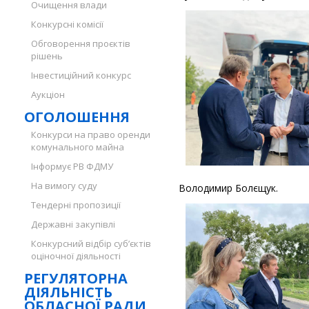
Очищення влади
Конкурсні комісії
Обговорення проєктів
рішень
Інвестиційний конкурс
Аукціон
ОГОЛОШЕННЯ
Конкурси на право оренди
комунального майна
Інформує РВ ФДМУ
На вимогу суду
Володимир Болєщук.
Тендерні пропозиції
Державні закупівлі
Конкурсний відбір суб’єктів
оціночної діяльності
РЕГУЛЯТОРНА
ДІЯЛЬНІСТЬ
ОБЛАСНОЇ РАДИ