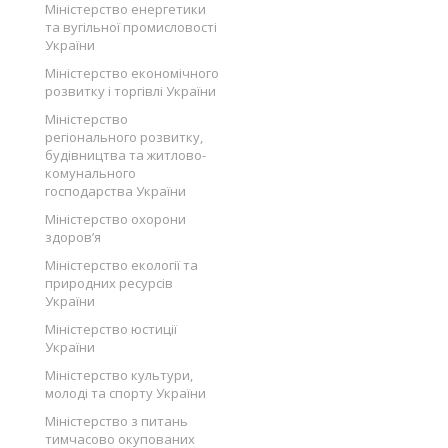
Міністерство енергетики
та вугільної промисловості
України
Міністерство економічного
розвитку і торгівлі України
Міністерство
регіонального розвитку,
будівництва та житлово-
комунального
господарства України
Міністерство охорони
здоров’я
Міністерство екології та
природних ресурсів
України
Міністерство юстиції
України
Міністерство культури,
молоді та спорту України
Міністерство з питань
тимчасово окупованих