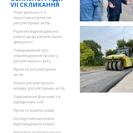
VII СКЛИКАННЯ
План діяльності з
підготовки проєктів
регуляторних актів
Рішення відповідальної
комісії щодо регуляторної
діяльності
Повідомлення про
оприлюднення проєкту
регуляторного акту
Проєкти регуляторних
актів
Аналіз регуляторного
впливу регуляторних актів
Зауваження фізичних та
юридичних осіб
Проєкти рішень ради
Експертний висновок
відповідальної комісії
Висновок відповідальної