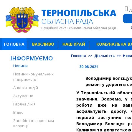
ТЕРНОПІЛЬСЬКА
Д
ОБЛАСНА РАДА
Офіційний сайт Тернопільської обласної ради
ГОЛОВНА
ВАЖЛИВО
НАШ КРАЙ
КОМУНАЛЬНА В
Головна
>>
Діяльність
>>
Нов
ІНФОРМУЄМО
Новини
30.08.2021
Новини комунальних
Володимир Болєщук 
підприємств
ремонту дороги в с
Анонси подій
У Тернопільській облас
Актуально
значення. Зокрема, у 
Гаряча лінія
роботи вже на заве
асфальтують дорогу. 
Відео
перший заступник гол
Запобігання проявам
Володимир Болєщук ра
корупції
Куликом та депутатко