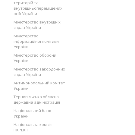
територій та
внутрішньопереміщених
осіб України
Міністерство внутрішніх
справ України
Міністерство
інформаційної політики
України
Міністерство оборони
України
Міністерство закордонних
справ України
Антимонопольний комітет
України
Тернопільська обласна
державна адміністрація
Національний банк
України
Національна комісія
НКРЕКП