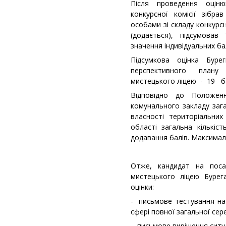
Після проведення оціню
конкурсної комісії зібр
особами зі складу конкурсно
(додається), підсумова
значення індивідуальних бал
Підсумкова оцінка Буре
перспективного плану
мистецького ліцею - 19 ба
Відповідно до Положен
комунального закладу зага
власності територіальних
області загальна кількіс
додавання балів. Максималь
Отже, кандидат на поса
мистецького ліцею Бурег
оцінки:
- письмове тестування на
сфері повної загальної сер
- письмове вирішення ситу