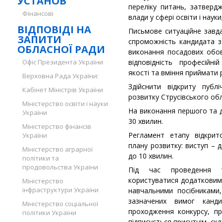
УСТАНОВ
переліку питань, затвер
Фінансові
влади у сфері освіти і науки
ВІДПОВІДІ НА
Письмове ситуаційне завд
ЗАПИТИ
спроможність кандидата за
ОБЛАСНОЇ РАДИ
виконання посадових обов
Офіс Президента України
відповідність професійні
якості та вміння приймати 
Верховна Рада України:
Здійснити відкриту публ
Кабінет Міністрів України
розвитку Струсівського об
Міністерство освіти і науки
На виконання першого та д
України
30 хвилин.
Міністерство фінансів
Регламент етапу відкрито
України
плану розвитку: виступ – 
Міністерство аграрної
до 10 хвилин.
політики та
продовольства України
Під час проведення т
користуватися додатковим
Міністерство
інфраструктури України
навчальними посібниками
зазначених вимог канд
Міністерство соціальної
проходження конкурсу, пр
політики України
підписується присутнім скл