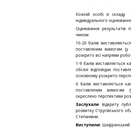
Кожній особі зі складу к
індивідуального оцінювання 
Оцінювання результатів п
чином:
10-20 балів виставляються
поставленим вимогам (у 
розкрито всі напрями робот
1-9 балів виставляється к
обсязі відповідає постав
основному розкрито перспе
0 балів виставляється кан
поставленим вимогам (
окреслено перспективи розв
Заслухали
відкриту публ
розвитку Струсівського об
Степанівни.
Виступили:
Шафранський В