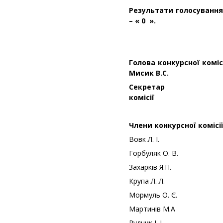
Результати голосування:
– « 0 ».
Голова ко
Мисик В.С.
Секрета
комі
Члени
конкурсної
к
Вовк Л. І.
Горбуляк О. В.
Захарків Я.П.
Крупа Л. Л.
Мормуль О. Є.
Мартинів М.А
Рудник І. І.