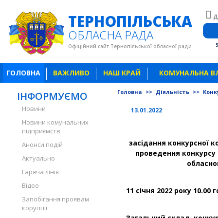
ТЕРНОПІЛЬСЬКА
Д
ОБЛАСНА РАДА
Офіційний сайт Тернопільської обласної ради
ГОЛОВНА
ВАЖЛИВО
НАШ КРАЙ
КОМУНАЛЬНА В
Головна
>>
Діяльність
>>
Конку
ІНФОРМУЄМО
Новини
13.01.2022
Новини комунальних
підприємств
засідання конкурсної ко
Анонси подій
проведення конкурсу 
Актуально
обласно
Гаряча лінія
Відео
11 січня 2022 року 10.00 
Запобігання проявам
корупції
Загальний склад конкурс