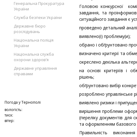
Генеральна Прокуратура
Головою конкурсної комі
України
завдання, та проінформов
Служба безпеки України
ситуаційного завдання є усп
Державне бюро
проведено детальний аналіз
розслідувань
виявлено(і) проблему(и);
Національна поліція
обрано і обґрунтовано про
України
визначено критерії та обм
Національна служба
охорони здоров’я
окреслено декілька альтер
Державне управління
на основі критеріїв і о
справами
рішень;
обґрунтовано вибір конкре
розроблено управлінське р
Погода у
Тернополі
виявлено ризики і припуще
вологість:
вирішення проблеми оформ
тиск:
(переліку документів для с
вітер:
та оформленням базового 
Правильність виконанн