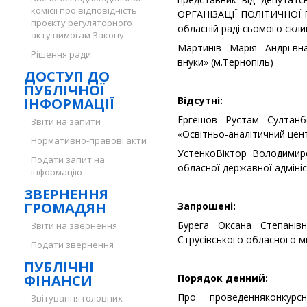
комісії про відповідність
ОРГАНІЗАЦІЇ ПОЛІТИЧНОЇ 
проєкту регуляторного
обласній раді сьомого скл
акту вимогам Закону
Мартинів Марія Андріївн
Рішення ради
внуки» (м.Тернопіль)
ДОСТУП ДО
ПУБЛІЧНОЇ
Відсутні:
ІНФОРМАЦІЇ
Ергешов Рустам Султанбе
Звіти на запити
«Освітньо-аналітичний цен
Нормативно-правові акти
УстенкоВіктор Володимир
Подати запит на
обласної державної адмініст
інформацію
ЗВЕРНЕННЯ
ГРОМАДЯН
Запрошені:
Бурега Оксана Степані
Звіти на звернення
Струсівського обласного 
Подати звернення
ПУБЛІЧНІ
ФІНАНСИ
Порядок денний:
Про проведенняконкур
Звітування головних