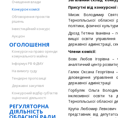
Очищення влади
Присутні від конкурсної 
Конкурсні комісії
Мисик Володимир Свято
Обговорення проєктів
Тернопільської обласної 
рішень
політики, фізичної культури 
Інвестиційний конкурс
Дрозд Тетяна Іванівна – г
Аукціон
вищої освіти управління 
ОГОЛОШЕННЯ
державної адміністрації, се
Конкурси на право оренди
Члени комісії:
комунального майна
Вовк Любов Ігорівна – ч
Інформує РВ ФДМУ
аналітичний центр розвитку
На вимогу суду
Галюк Оксана Георгіївна –
діловедення управління 
Тендерні пропозиції
державної адміністрації
Державні закупівлі
Горбуляк Ольга Володим
Конкурсний відбір суб’єктів
інклюзивної освіти та д
оціночної діяльності
Тернопільської обласної де
РЕГУЛЯТОРНА
Крупа Любомир Левкович –
ДІЯЛЬНІСТЬ
представник від депутат
ОБЛАСНОЇ РАДИ