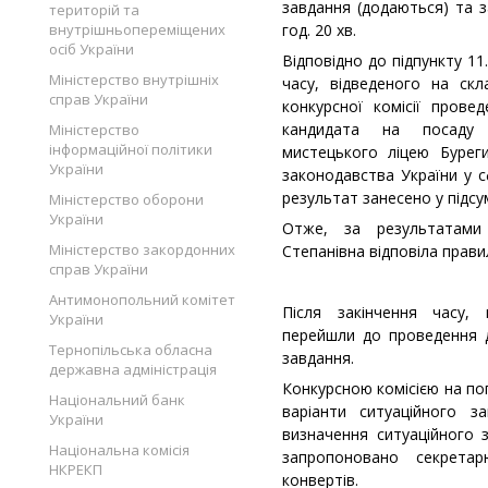
завдання (додаються) та з
територій та
внутрішньопереміщених
год. 20 хв.
осіб України
Відповідно до підпункту 11
Міністерство внутрішніх
часу, відведеного на ск
справ України
конкурсної комісії пров
кандидата на посаду 
Міністерство
інформаційної політики
мистецького ліцею Бурег
України
законодавства України у с
результат занесено у підсу
Міністерство оборони
України
Отже, за результатами
Міністерство закордонних
Степанівна відповіла прави
справ України
Антимонопольний комітет
Після закінчення часу, 
України
перейшли до проведення 
Тернопільська обласна
завдання.
державна адміністрація
Конкурсною комісією на по
Національний банк
варіанти ситуаційного з
України
визначення ситуаційного 
Національна комісія
запропоновано секрета
НКРЕКП
конвертів.