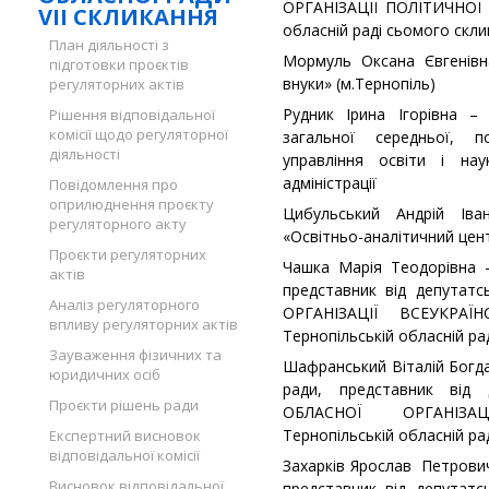
ОРГАНІЗАЦІЇ ПОЛІТИЧНОЇ 
VII СКЛИКАННЯ
обласній раді сьомого скл
План діяльності з
Мормуль Оксана Євгенівна
підготовки проєктів
внуки» (м.Тернопіль)
регуляторних актів
Рудник Ірина Ігорівна – 
Рішення відповідальної
комісії щодо регуляторної
загальної середньої, п
діяльності
управління освіти і нау
адміністрації
Повідомлення про
оприлюднення проєкту
Цибульський Андрій Іва
регуляторного акту
«Освітньо-аналітичний цен
Проєкти регуляторних
Чашка Марія Теодорівна –
актів
представник від депутат
Аналіз регуляторного
ОРГАНІЗАЦІЇ ВСЕУКРА
впливу регуляторних актів
Тернопільській обласній ра
Зауваження фізичних та
Шафранський Віталій Богда
юридичних осіб
ради, представник від 
Проєкти рішень ради
ОБЛАСНОЇ ОРГАНІЗАЦІ
Тернопільській обласній ра
Експертний висновок
відповідальної комісії
Захарків Ярослав Петрович
Висновок відповідальної
представник від депутат