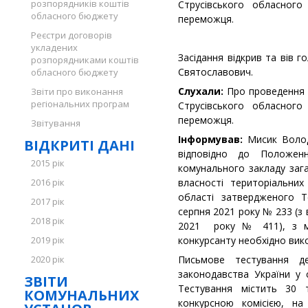
розпорядників коштів
Струсівського обласного
обласного бюджету
переможця.
Реєстри договорів
укладених
Засідання відкрив та вів 
розпорядниками коштів
Святославович.
обласного бюджету
Слухали:
Про проведення 
Звіти про виконання
регіональних програм
Струсівського обласного
переможця.
Звітування
Інформував:
Мисик Воло
ВІДКРИТІ ДАНІ
відповідно до Положен
2015 рік
комунального закладу зага
2016 рік
власності територіальних
області затвердженого 
2017 рік
серпня 2021 року № 233
2018 рік
2021 року № 411), з ме
2019 рік
конкурсанту необхідно вик
2020 рік
Письмове тестування 
законодавства України у с
ЗВІТИ
Тестування містить 30 т
КОМУНАЛЬНИХ
конкурсною комісією, на