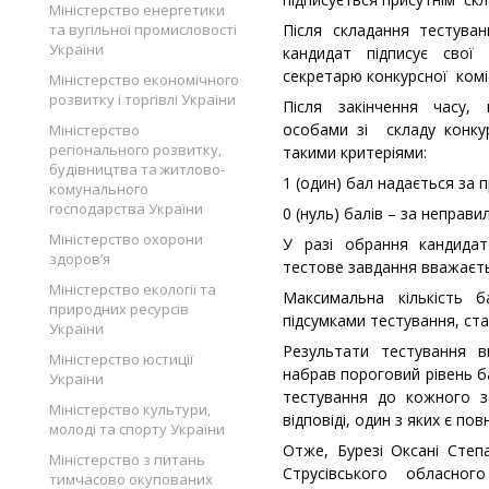
Міністерство енергетики
та вугільної промисловості
Після складання тестува
України
кандидат підписує свої
секретарю конкурсної коміс
Міністерство економічного
розвитку і торгівлі України
Після закінчення часу, 
особами зі складу конкур
Міністерство
регіонального розвитку,
такими критеріями:
будівництва та житлово-
1 (один) бал надається за п
комунального
господарства України
0 (нуль) балів – за неправи
Міністерство охорони
У разі обрання кандидат
здоров’я
тестове завдання вважаєт
Міністерство екології та
Максимальна кількість 
природних ресурсів
підсумками тестування, ста
України
Результати тестування 
Міністерство юстиції
набрав пороговий рівень ба
України
тестування до кожного з
Міністерство культури,
відповіді, один з яких є по
молоді та спорту України
Отже, Бурезі Оксані Степ
Міністерство з питань
Струсівського обласно
тимчасово окупованих