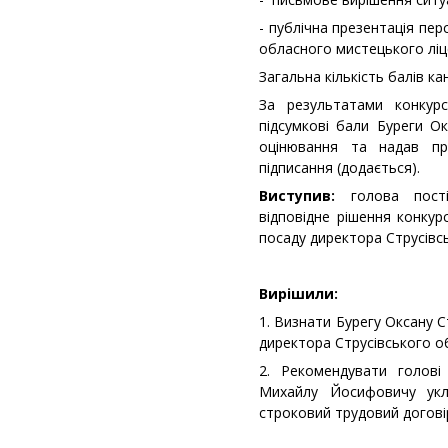
- публічна презентація пе
обласного мистецького ліце
Загальна кількість балів ка
За результатами конкурс
підсумкові бали Буреги Ок
оцінювання та надав при
підписання (додається).
Виступив:
голова постій
відповідне рішення конкур
посаду директора Струсівс
Вирішили:
1. Визнати Бурегу Оксану 
директора Струсівського о
2. Рекомендувати голові
Михайлу Йосифовичу ук
строковий трудовий договір