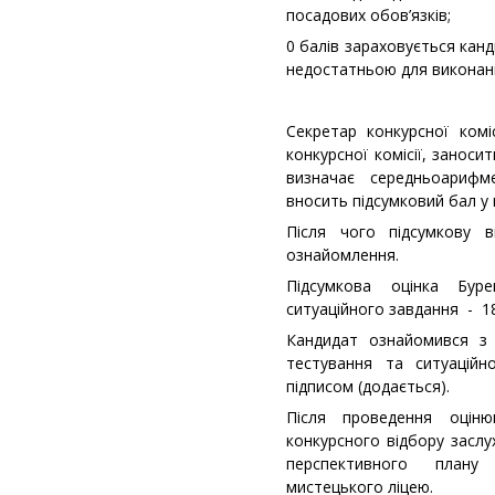
посадових обов’язків;
0 балів зараховується кан
недостатньою для виконанн
Секретар конкурсної комі
конкурсної комісії, заноси
визначає середньоарифм
вносить підсумковий бал у 
Після чого підсумкову
ознайомлення.
Підсумкова оцінка Бур
ситуаційного завдання - 1
Кандидат ознайомився з 
тестування та ситуаційн
підписом (додається).
Після проведення оцін
конкурсного відбору заслу
перспективного плану
мистецького ліцею.