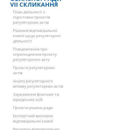
VII СКЛИКАННЯ
План діяльності з
підготовки проєктів
регуляторних актів
Рішення відповідальної
комісії щодо регуляторної
діяльності
Повідомлення про
оприлюднення проєкту
регуляторного акту
Проєкти регуляторних
актів
Аналіз регуляторного
впливу регуляторних актів
Зауваження фізичних та
юридичних осіб
Проєкти рішень ради
Експертний висновок
відповідальної комісії
Висновок відповідальної