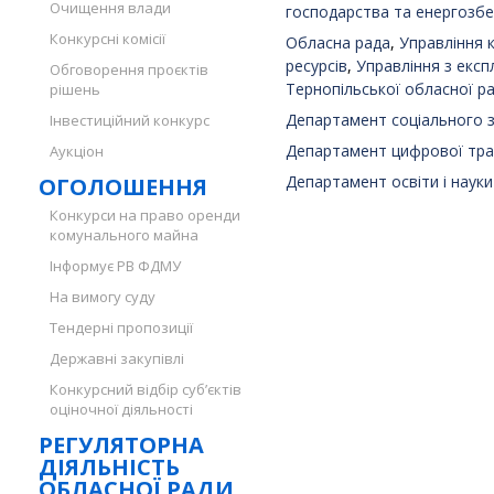
Очищення влади
господарства та енергозб
Конкурсні комісії
Обласна рада
,
Управління 
ресурсів
,
Управління з експ
Обговорення проєктів
Тернопільської обласної р
рішень
Департамент соціального 
Інвестиційний конкурс
Департамент цифрової тра
Аукціон
Департамент освіти і науки
ОГОЛОШЕННЯ
Конкурси на право оренди
комунального майна
Інформує РВ ФДМУ
На вимогу суду
Тендерні пропозиції
Державні закупівлі
Конкурсний відбір суб’єктів
оціночної діяльності
РЕГУЛЯТОРНА
ДІЯЛЬНІСТЬ
ОБЛАСНОЇ РАДИ