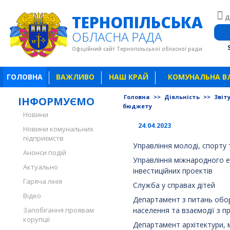
ТЕРНОПІЛЬСЬКА
Д
ОБЛАСНА РАДА
Офіційний сайт Тернопільської обласної ради
ГОЛОВНА
ВАЖЛИВО
НАШ КРАЙ
КОМУНАЛЬНА В
Головна
>>
Діяльність
>>
Звіт
ІНФОРМУЄМО
бюджету
Новини
24.04.2023
Новини комунальних
підприємств
Управління молоді, спорту 
Анонси подій
Управління міжнародного е
Актуально
інвестиційних проектів
Гаряча лінія
Служба у справах дітей
Відео
Департамент з питань обор
Запобігання проявам
населення та взаємодії з 
корупції
Департамент архітектури,