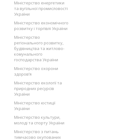
Міністерство енергетики
та вугільної промисловості
України
Міністерство економічного
розвитку і торгівлі України
Міністерство
регіонального розвитку,
будівництва та житлово-
комунального
господарства України
Міністерство охорони
здоров’я
Міністерство екології та
природних ресурсів
України
Міністерство юстиції
України
Міністерство культури,
молоді та спорту України
Міністерство з питань
тимчасово окупованих