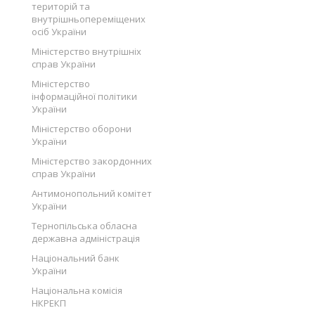
територій та
внутрішньопереміщених
осіб України
Міністерство внутрішніх
справ України
Міністерство
інформаційної політики
України
Міністерство оборони
України
Міністерство закордонних
справ України
Антимонопольний комітет
України
Тернопільська обласна
державна адміністрація
Національний банк
України
Національна комісія
НКРЕКП