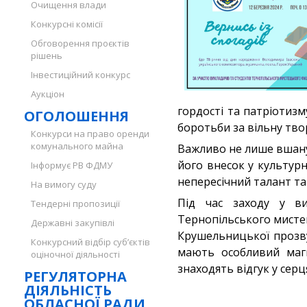
Очищення влади
Конкурсні комісії
Обговорення проєктів
рішень
Інвестиційний конкурс
Аукціон
гордості та патріотиз
ОГОЛОШЕННЯ
боротьби за вільну тво
Конкурси на право оренди
комунального майна
Важливо не лише вшану
його внесок у культур
Інформує РВ ФДМУ
непересічний талант та
На вимогу суду
Під час заходу у ви
Тендерні пропозиції
Тернопільського мисте
Державні закупівлі
Крушельницької прозву
Конкурсний відбір суб’єктів
мають особливий магн
оціночної діяльності
знаходять відгук у серця
РЕГУЛЯТОРНА
ДІЯЛЬНІСТЬ
ОБЛАСНОЇ РАДИ