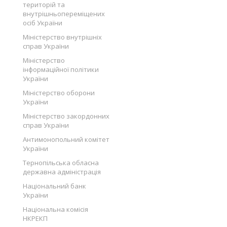
територій та
внутрішньопереміщених
осіб України
Міністерство внутрішніх
справ України
Міністерство
інформаційної політики
України
Міністерство оборони
України
Міністерство закордонних
справ України
Антимонопольний комітет
України
Тернопільська обласна
державна адміністрація
Національний банк
України
Національна комісія
НКРЕКП