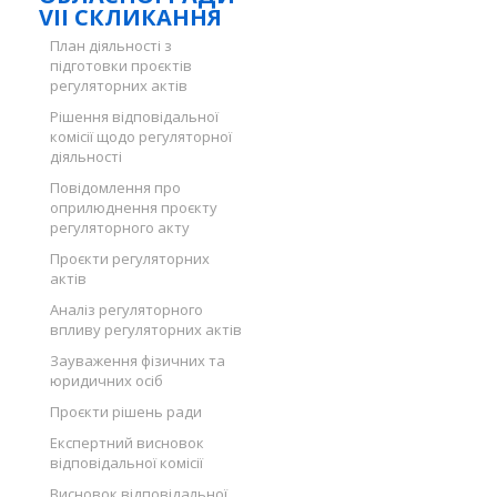
VII СКЛИКАННЯ
План діяльності з
підготовки проєктів
регуляторних актів
Рішення відповідальної
комісії щодо регуляторної
діяльності
Повідомлення про
оприлюднення проєкту
регуляторного акту
Проєкти регуляторних
актів
Аналіз регуляторного
впливу регуляторних актів
Зауваження фізичних та
юридичних осіб
Проєкти рішень ради
Експертний висновок
відповідальної комісії
Висновок відповідальної