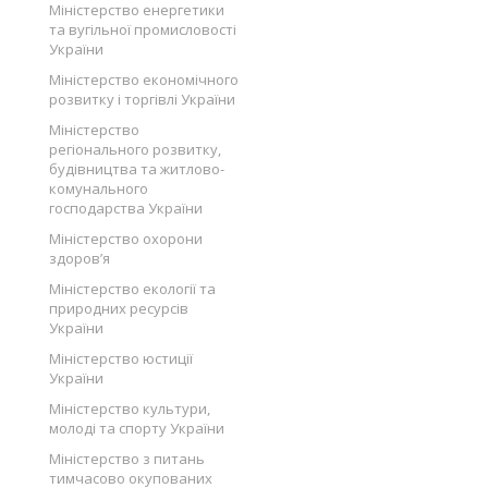
Міністерство енергетики
та вугільної промисловості
України
Міністерство економічного
розвитку і торгівлі України
Міністерство
регіонального розвитку,
будівництва та житлово-
комунального
господарства України
Міністерство охорони
здоров’я
Міністерство екології та
природних ресурсів
України
Міністерство юстиції
України
Міністерство культури,
молоді та спорту України
Міністерство з питань
тимчасово окупованих