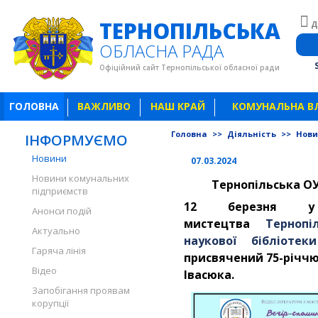
ТЕРНОПІЛЬСЬКА
Д
ОБЛАСНА РАДА
Офіційний сайт Тернопільської обласної ради
ГОЛОВНА
ВАЖЛИВО
НАШ КРАЙ
КОМУНАЛЬНА В
Головна
>>
Діяльність
>>
Нов
ІНФОРМУЄМО
Новини
07.03.2024
Новини комунальних
Тернопільська ОУ
підприємств
12 березня у
Анонси подій
мистецтва
Тернопі
Актуально
наукової бібліотеки
Гаряча лінія
присвячений 75-річч
Відео
Івасюка.
Запобігання проявам
корупції