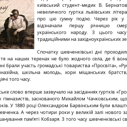
київський студент-медик В. Бернатов
невеличкого гуртка львівських літера
про цю сумну подію. Через рік у
відзначали першу річницю смер
українського народу. З цього час
традиційними на західноукраїнських зе
Спочатку шевченківські дні проходили
ття на наших теренах не було жодного села, де б вони
ні брали участь громадські товариства «Просвіта», «Рус
мназійна, шкільна молодь, хори міщанських братств
іячі того часу.
ьке слово вперше зазвучало на засіданнях гуртків «Гр
х гімназистів, заснованого Михайлом Чачковським, що 
ків. У 1880 році Олександром Барвінським були влашт
Шевченка. А через чотири роки у великій залі нового 
нування пам’яті Кобзаря. З того часу шевченківські с