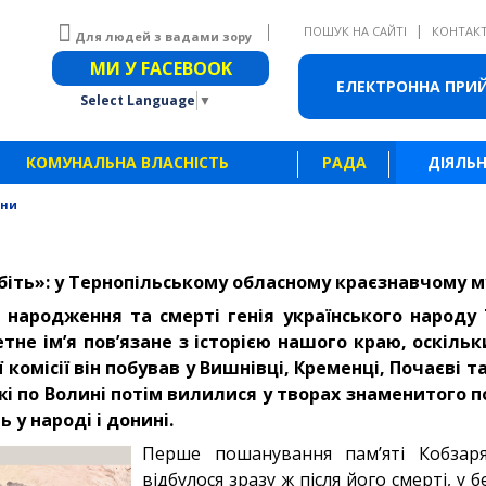
|
ПОШУК НА САЙТІ
КОНТАК
Для людей з вадами зору
Звичайна версія сайту
МИ У FACEBOOK
ЕЛЕКТРОННА ПРИ
Select Language
▼
КОМУНАЛЬНА ВЛАСНІСТЬ
РАДА
ДІЯЛЬН
ини
іть»: у Тернопільському обласному краєзнавчому му
і народження та смерті генія українського народу
тне ім’я пов’язане з історією нашого краю, оскільк
 комісії він побував у Вишнівці, Кременці, Почаєві т
і по Волині потім вилилися у творах знаменитого п
 у народі і донині.
Перше пошанування пам’яті Кобзаря
відбулося зразу ж після його смерті, у 