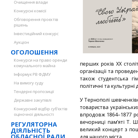
Очищення влади
Конкурсні комісії
Обговорення проєктів
рішень
Інвестиційний конкурс
Аукціон
ОГОЛОШЕННЯ
Конкурси на право оренди
перших років ХХ столі
комунального майна
організації та проведен
Інформує РВ ФДМУ
також студентська гі
На вимогу суду
політичні та культурні д
Тендерні пропозиції
У Тернополі шевченківс
Державні закупівлі
товариства українськи
Конкурсний відбір суб’єктів
впродовж 1864–1877 ро
оціночної діяльності
вечорниці пам’яті Т. 
РЕГУЛЯТОРНА
великий концерт з поша
ДІЯЛЬНІСТЬ
ОБЛАСНОЇ РАДИ
для нашого міста.