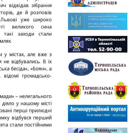
ич відвідав зібрання
торів, де й розповів
 Львові уже широко
ті великого сина
у такі заходи стали
млях.
 у містах, але вже з
 не відбувались. В їх
ька бесіда», «Боян», а
, відомі громадсько-
омади» – нелегального
діяло у нашому місті
овані перші прилюдні
замку відбувся перший
вята стали постійними