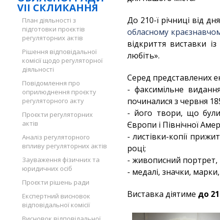
VII СКЛИКАННЯ
До 210-ї річниці від д
План діяльності з
підготовки проєктів
обласному краєзнавчом
регуляторних актів
відкриття виставки із
Рішення відповідальної
любіть».
комісії щодо регуляторної
діяльності
Серед представлених ек
Повідомлення про
- факсимільне виданн
оприлюднення проєкту
починалися з червня 18
регуляторного акту
- його твори, що були
Проєкти регуляторних
актів
Європи і Північної Аме
- листівки-копії прижит
Аналіз регуляторного
впливу регуляторних актів
році;
- живописний портрет,
Зауваження фізичних та
юридичних осіб
- медалі, значки, марки, 
Проєкти рішень ради
Виставка діятиме
до 21
Експертний висновок
відповідальної комісії
Висновок відповідальної