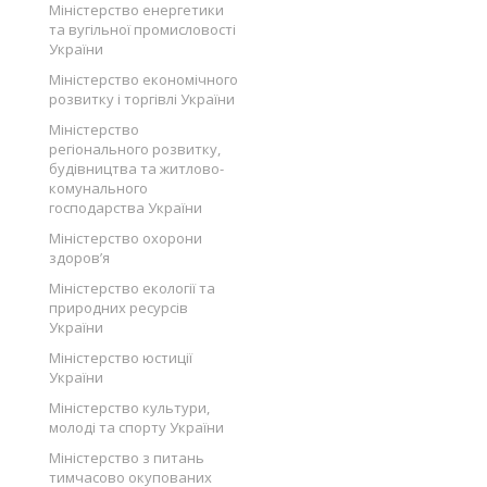
Міністерство енергетики
та вугільної промисловості
України
Міністерство економічного
розвитку і торгівлі України
Міністерство
регіонального розвитку,
будівництва та житлово-
комунального
господарства України
Міністерство охорони
здоров’я
Міністерство екології та
природних ресурсів
України
Міністерство юстиції
України
Міністерство культури,
молоді та спорту України
Міністерство з питань
тимчасово окупованих