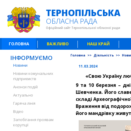
ТЕРНОПІЛЬСЬКА
ОБЛАСНА РАДА
Офіційний сайт Тернопільської обласної ради
ГОЛОВНА
ВАЖЛИВО
НАШ КРАЙ
Головна
>>
Діяльність
>>
Нов
ІНФОРМУЄМО
Новини
11.03.2024
Новини комунальних
«Свою Україну люб
підприємств
9 та 10 березня – дн
Анонси подій
Шевченка. Його славе
Актуально
складі Археографічної
Гаряча лінія
Враження від подорож
Відео
його мандрівку живуть
Запобігання проявам
корупції