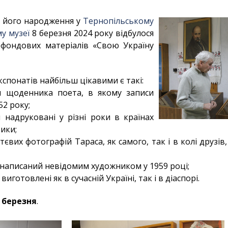
ня його народження у
Тернопільському
у музеї
8 березня 2024 року відбулося
 фондових матеріалів «Свою Україну
спонатів найбільш цікавими є такі:
я щоденника поета, в якому записи
52 року;
 надруковані у різні роки в країнах
рики;
тєвих фотографій Тараса, як самого, так і в колі друзів,
 написаний невідомим художником у 1959 році;
виготовлені як в сучасній Україні, так і в діаспорі.
 березня
.