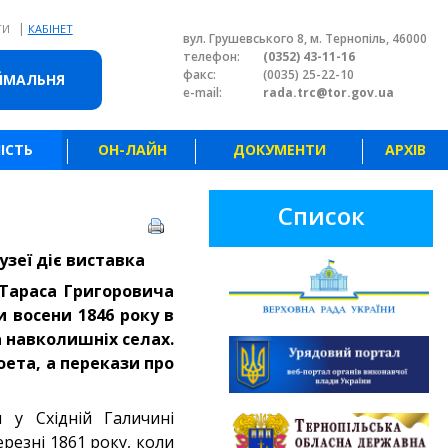
|
ТИ
КАБІНЕТ
вул. Грушевського 8, м. Тернопіль, 46000
телефон:
(0352) 43-11-16
факс:
(0035) 25-22-10
ЙМАЛЬНЯ
e-mail:
rada.trc@tor.gov.ua
ІСТЬ
ОН-ЛАЙН
ДОКУМЕНТИ
АРХІВ
Список
зеї діє виставка
 Тараса Григоровича
и восени 1846 року в
а навколишніх селах.
оета, а перекази про
 у Східній Галичині
березні 1861 року, коли