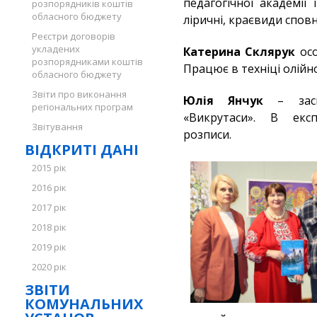
педагогічної академії
розпорядників коштів
обласного бюджету
ліричні, краєвиди сповн
Реєстри договорів
укладених
Катерина Склярук
осо
розпорядниками коштів
Працює в техніці олійн
обласного бюджету
Звіти про виконання
Юлія Янчук
– засно
регіональних програм
«Викрутаси». В експ
Звітування
розписи.
ВІДКРИТІ ДАНІ
2015 рік
2016 рік
2017 рік
2018 рік
2019 рік
2020 рік
ЗВІТИ
КОМУНАЛЬНИХ