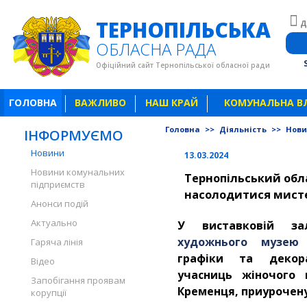
ТЕРНОПІЛЬСЬКА
Д
ОБЛАСНА РАДА
Офіційний сайт Тернопільської обласної ради
ГОЛОВНА
ВАЖЛИВО
НАШ КРАЙ
КОМУНАЛЬНА В
Головна
>>
Діяльність
>>
Нов
ІНФОРМУЄМО
Новини
13.03.2024
Новини комунальних
Тернопільський обл
підприємств
насолодитися мист
Анонси подій
Актуально
У виставковій з
художнього музею
в
Гаряча лінія
графіки та декора
Відео
учасниць жіночого 
Запобігання проявам
Кременця, приурочену 
корупції