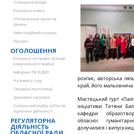
Очищення влади
Конкурсні комісії
Обговорення проєктів
рішень
Інвестиційний конкурс
Аукціон
ОГОЛОШЕННЯ
Конкурси на право оренди
комунального майна
Інформує РВ ФДМУ
розпис, авторська лял
На вимогу суду
край, його мальовнича
Тендерні пропозиції
Державні закупівлі
Мистецький гурт «Палі
Конкурсний відбір суб’єктів
ініціативи Тетяни Бал
оціночної діяльності
кафедри образотво
РЕГУЛЯТОРНА
обласної гуманітарн
ДІЯЛЬНІСТЬ
долучилися і випускни
ОБЛАСНОЇ РАДИ