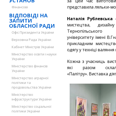
УСТАНОВ
за цей час виготови
представила ляльки-мот
Фінансові
ВІДПОВІДІ НА
Наталія Рублевська
–
ЗАПИТИ
мистецтва, дизай
ОБЛАСНОЇ РАДИ
Тернопільського 
Офіс Президента України
університету імені В.
Верховна Рада України:
прикладним мистецтво
Кабінет Міністрів України
одягу у техніці валяння
Міністерство освіти і науки
України
Кожна з учасниць вис
Міністерство фінансів
які разом склал
України
«Палітру». Виставка ді
Міністерство аграрної
політики та
продовольства України
Міністерство
інфраструктури України
Міністерство соціальної
політики України