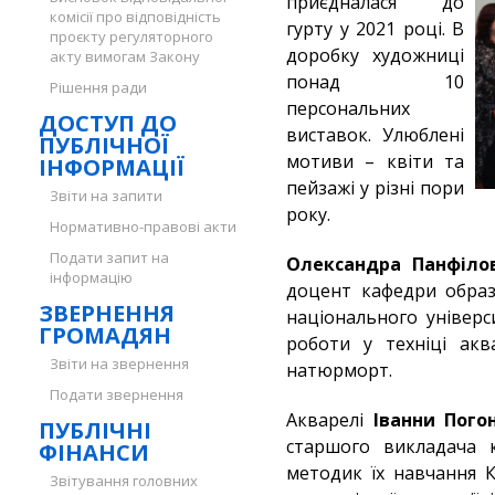
приєдналася до
комісії про відповідність
гурту у 2021 році. В
проєкту регуляторного
доробку художниці
акту вимогам Закону
понад 10
Рішення ради
персональних
ДОСТУП ДО
виставок. Улюблені
ПУБЛІЧНОЇ
мотиви – квіти та
ІНФОРМАЦІЇ
пейзажі у різні пори
Звіти на запити
року.
Нормативно-правові акти
Подати запит на
Олександра Панфіло
інформацію
доцент кафедри образ
ЗВЕРНЕННЯ
національного універс
ГРОМАДЯН
роботи у техніці акв
Звіти на звернення
натюрморт.
Подати звернення
Акварелі
Іванни Пого
ПУБЛІЧНІ
старшого викладача 
ФІНАНСИ
методик їх навчання К
Звітування головних