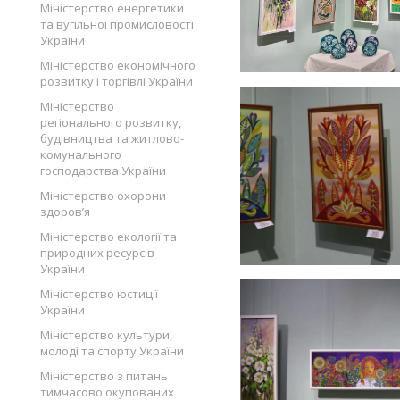
Міністерство енергетики
та вугільної промисловості
України
Міністерство економічного
розвитку і торгівлі України
Міністерство
регіонального розвитку,
будівництва та житлово-
комунального
господарства України
Міністерство охорони
здоров’я
Міністерство екології та
природних ресурсів
України
Міністерство юстиції
України
Міністерство культури,
молоді та спорту України
Міністерство з питань
тимчасово окупованих