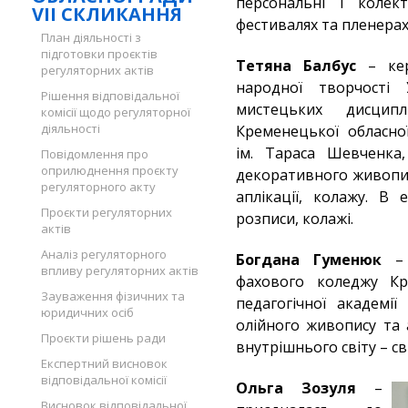
персональні і колек
VII СКЛИКАННЯ
фестивалях та пленерах 
План діяльності з
підготовки проєктів
Тетяна Балбус
– кер
регуляторних актів
народної творчості 
Рішення відповідальної
мистецьких дисци
комісії щодо регуляторної
діяльності
Кременецької обласної
ім. Тараса Шевченка,
Повідомлення про
оприлюднення проєкту
декоративного живопис
регуляторного акту
аплікації, колажу. В 
Проєкти регуляторних
розписи, колажі.
актів
Аналіз регуляторного
Богдана Гуменюк
– 
впливу регуляторних актів
фахового коледжу Кре
Зауваження фізичних та
педагогічної академі
юридичних осіб
олійного живопису та 
Проєкти рішень ради
внутрішнього світу – сві
Експертний висновок
відповідальної комісії
Ольга Зозуля
–
Висновок відповідальної