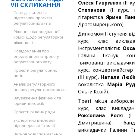
Олеся Гаврилюк
(ІІ к
VII СКЛИКАННЯ
Степанова
(І курс, к
План діяльності з
гітаристка
Ярина Пан
підготовки проєктів
регуляторних актів
Драгомирецького).
Рішення відповідальної
Дипломом ІІ ступеня ві
комісії щодо регуляторної
курс, клас виклада
діяльності
інструменталісти:
Окса
Повідомлення про
Галини Ткачук, кон
оприлюднення проєкту
регуляторного акту
вихованці викладачки
курс., концертмейстер
Проєкти регуляторних
актів
(ІІІ курс),
Наталя Любі
вокалістка
Марія Руд
Аналіз регуляторного
впливу регуляторних актів
Ольги Козій).
Зауваження фізичних та
Треті місця вибороли
юридичних осіб
курс, клас викладач
Проєкти рішень ради
Роксолана Роля
(І 
Експертний висновок
Дмитришина), банду
відповідальної комісії
викладачки Галини 
Висновок відповідальної