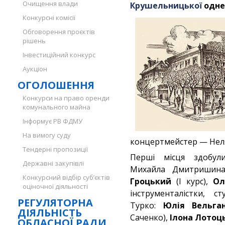
Очищення влади
Крушельницької
одне
Конкурсні комісії
Обговорення проєктів
рішень
Інвестиційний конкурс
Аукціон
ОГОЛОШЕННЯ
Конкурси на право оренди
комунального майна
Інформує РВ ФДМУ
На вимогу суду
концертмейстер — Неля
Тендерні пропозиції
Перші місця здобули
Державні закупівлі
Михайла Дмитришин
Конкурсний відбір суб’єктів
Гроцький
(І курс),
Ол
оціночної діяльності
інструменталістки, с
РЕГУЛЯТОРНА
Турко:
Юлія Вельга
ДІЯЛЬНІСТЬ
Саченко),
Ілона Лотоц
ОБЛАСНОЇ РАДИ