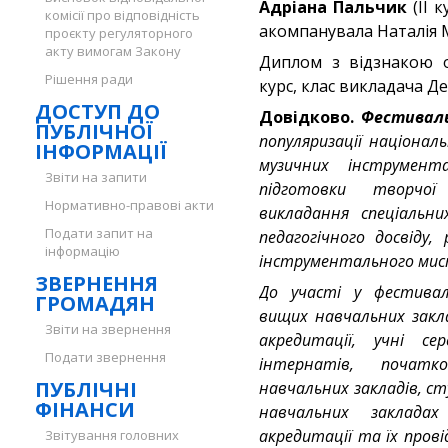
Адріана Пальчик
(ІІ к
комісії про відповідність
акомпанувала Наталія 
проєкту регуляторного
акту вимогам Закону
Диплом з відзнакою 
Рішення ради
курс, клас викладача Д
ДОСТУП ДО
Довідково.
Фестиваль
ПУБЛІЧНОЇ
популяризації націона
ІНФОРМАЦІЇ
музичних інструмента
Звіти на запити
підготовки творчої
Нормативно-правові акти
викладання спеціальни
Подати запит на
педагогічного досвіду
інформацію
інструментального ми
ЗВЕРНЕННЯ
До участі у фестивал
ГРОМАДЯН
вищих навчальних закла
Звіти на звернення
акредитації, учні се
Подати звернення
інтернатів, початко
ПУБЛІЧНІ
навчальних закладів, ст
ФІНАНСИ
навчальних закладах
акредитації та їх прові
Звітування головних