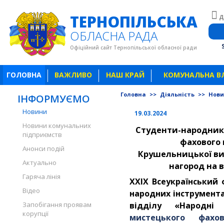
ТЕРНОПІЛЬСЬКА
Д
ОБЛАСНА РАДА
Офіційний сайт Тернопільської обласної ради
ГОЛОВНА
ВАЖЛИВО
НАШ КРАЙ
КОМУНАЛЬНА В
Головна
>>
Діяльність
>>
Нов
ІНФОРМУЄМО
Новини
19.03.2024
Новини комунальних
Студенти-народни
підприємств
фахового 
Анонси подій
Крушельницької в
Актуально
нагород
на 
Гаряча лінія
ХХІХ Всеукраїнський 
Відео
народних інструмента
Запобігання проявам
відділу «Народні
корупції
мистецького фахо