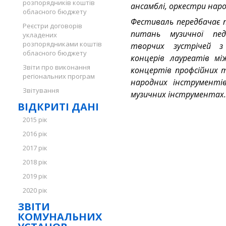
розпорядників коштів
ансамблі, оркестри нар
обласного бюджету
Фестиваль передбачає 
Реєстри договорів
питань музичної педаг
укладених
розпорядниками коштів
творчих зустрічей з
обласного бюджету
концерів лауреатів між
Звіти про виконання
концертів профсійних 
регіональних програм
народних інструментів
Звітування
музичних інструментах.
ВІДКРИТІ ДАНІ
2015 рік
2016 рік
2017 рік
2018 рік
2019 рік
2020 рік
ЗВІТИ
КОМУНАЛЬНИХ