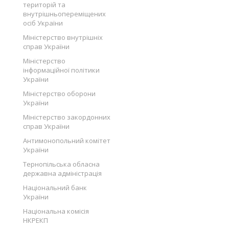
територій та
внутрішньопереміщених
осіб України
Міністерство внутрішніх
справ України
Міністерство
інформаційної політики
України
Міністерство оборони
України
Міністерство закордонних
справ України
Антимонопольний комітет
України
Тернопільська обласна
державна адміністрація
Національний банк
України
Національна комісія
НКРЕКП