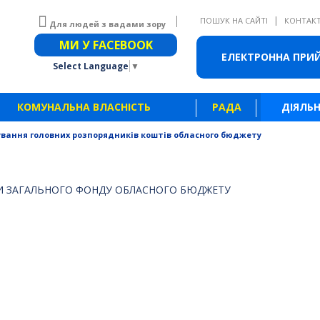
|
ПОШУК НА САЙТІ
КОНТАК
Для людей з вадами зору
Звичайна версія сайту
МИ У FACEBOOK
ЕЛЕКТРОННА ПРИ
Select Language
▼
КОМУНАЛЬНА ВЛАСНІСТЬ
РАДА
ДІЯЛЬН
ування головних розпорядників коштів обласного бюджету
КИ ЗАГАЛЬНОГО ФОНДУ ОБЛАСНОГО БЮДЖЕТУ