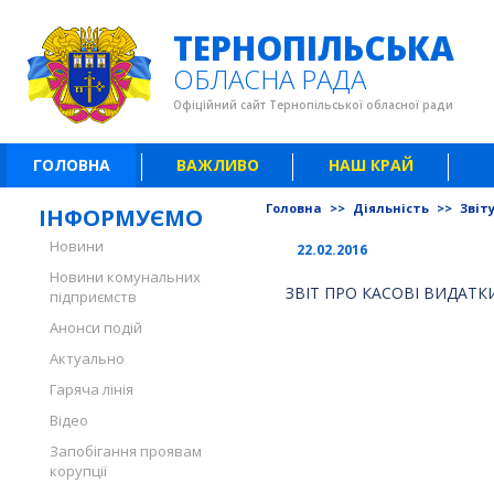
ТЕРНОПІЛЬСЬКА
ОБЛАСНА РАДА
Офіційний сайт Тернопільської обласної ради
ГОЛОВНА
ВАЖЛИВО
НАШ КРАЙ
Головна
>>
Діяльність
>>
Звіт
ІНФОРМУЄМО
Новини
22.02.2016
Новини комунальних
ЗВІТ ПРО КАСОВІ ВИДАТ
підприємств
Анонси подій
Актуально
Гаряча лінія
Відео
Запобігання проявам
корупції