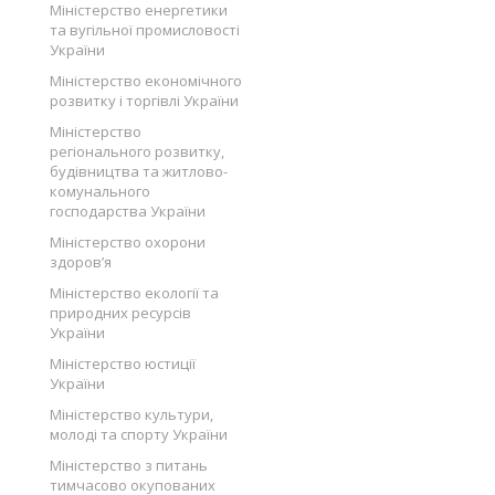
Міністерство енергетики
та вугільної промисловості
України
Міністерство економічного
розвитку і торгівлі України
Міністерство
регіонального розвитку,
будівництва та житлово-
комунального
господарства України
Міністерство охорони
здоров’я
Міністерство екології та
природних ресурсів
України
Міністерство юстиції
України
Міністерство культури,
молоді та спорту України
Міністерство з питань
тимчасово окупованих