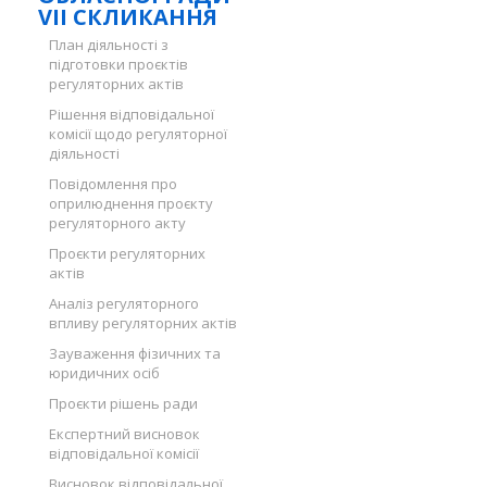
VII СКЛИКАННЯ
План діяльності з
підготовки проєктів
регуляторних актів
Рішення відповідальної
комісії щодо регуляторної
діяльності
Повідомлення про
оприлюднення проєкту
регуляторного акту
Проєкти регуляторних
актів
Аналіз регуляторного
впливу регуляторних актів
Зауваження фізичних та
юридичних осіб
Проєкти рішень ради
Експертний висновок
відповідальної комісії
Висновок відповідальної