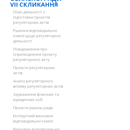
VII СКЛИКАННЯ
План діяльності з
підготовки проєктів
регуляторних актів
Рішення відповідальної
комісії щодо регуляторної
діяльності
Повідомлення про
оприлюднення проєкту
регуляторного акту
Проєкти регуляторних
актів
Аналіз регуляторного
впливу регуляторних актів
Зауваження фізичних та
юридичних осіб
Проєкти рішень ради
Експертний висновок
відповідальної комісії
Висновок відповідальної