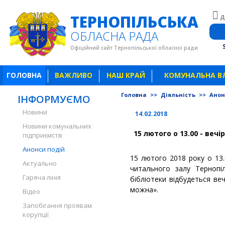
ТЕРНОПІЛЬСЬКА
Д
ОБЛАСНА РАДА
Офіційний сайт Тернопільської обласної ради
ГОЛОВНА
ВАЖЛИВО
НАШ КРАЙ
КОМУНАЛЬНА В
Головна
>>
Діяльність
>>
Анон
ІНФОРМУЄМО
Новини
14.02.2018
Новини комунальних
15 лютого о 13.00 - вечі
підприємств
Анонси подій
15 лютого 2018 року о 13.
Актуально
читального залу Тернопіл
Гаряча лінія
бібліотеки відбудеться веч
можна».
Відео
Запобігання проявам
корупції