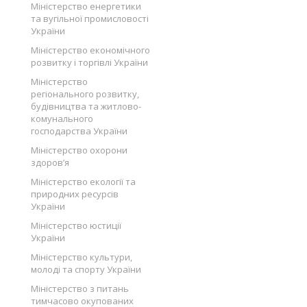
Міністерство енергетики
та вугільної промисловості
України
Міністерство економічного
розвитку і торгівлі України
Міністерство
регіонального розвитку,
будівництва та житлово-
комунального
господарства України
Міністерство охорони
здоров’я
Міністерство екології та
природних ресурсів
України
Міністерство юстиції
України
Міністерство культури,
молоді та спорту України
Міністерство з питань
тимчасово окупованих