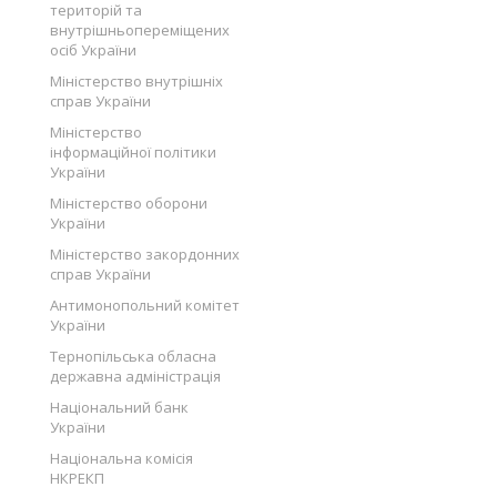
територій та
внутрішньопереміщених
осіб України
Міністерство внутрішніх
справ України
Міністерство
інформаційної політики
України
Міністерство оборони
України
Міністерство закордонних
справ України
Антимонопольний комітет
України
Тернопільська обласна
державна адміністрація
Національний банк
України
Національна комісія
НКРЕКП