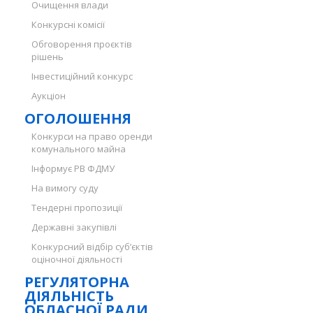
Очищення влади
Конкурсні комісії
Обговорення проєктів
рішень
Інвестиційний конкурс
Аукціон
ОГОЛОШЕННЯ
Конкурси на право оренди
комунального майна
Інформує РВ ФДМУ
На вимогу суду
Тендерні пропозиції
Державні закупівлі
Конкурсний відбір суб’єктів
оціночної діяльності
РЕГУЛЯТОРНА
ДІЯЛЬНІСТЬ
ОБЛАСНОЇ РАДИ