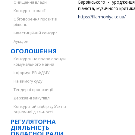
Барвінського - уродженця
Очищення влади
піаніста, музичного критика
Конкурсні комісії
https://filarmoniya.te.ua/
Обговорення проєктів
рішень
Інвестиційний конкурс
Аукціон
ОГОЛОШЕННЯ
Конкурси на право оренди
комунального майна
Інформує РВ ФДМУ
На вимогу суду
Тендерні пропозиції
Державні закупівлі
Конкурсний відбір суб’єктів
оціночної діяльності
РЕГУЛЯТОРНА
ДІЯЛЬНІСТЬ
ОБЛАСНОЇ РАДИ