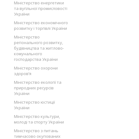
Міністерство енергетики
та вугільної промисловості
України
Міністерство економічного
розвитку і торгівлі України
Міністерство
регіонального розвитку,
будівництва та житлово-
комунального
господарства України
Міністерство охорони
здоров’я
Міністерство екології та
природних ресурсів
України
Міністерство юстиції
України
Міністерство культури,
молоді та спорту України
Міністерство з питань
тимчасово окупованих