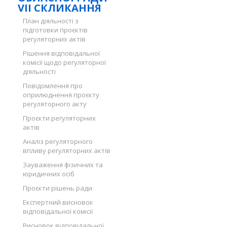
VII СКЛИКАННЯ
План діяльності з
підготовки проєктів
регуляторних актів
Рішення відповідальної
комісії щодо регуляторної
діяльності
Повідомлення про
оприлюднення проєкту
регуляторного акту
Проєкти регуляторних
актів
Аналіз регуляторного
впливу регуляторних актів
Зауваження фізичних та
юридичних осіб
Проєкти рішень ради
Експертний висновок
відповідальної комісії
Висновок відповідальної