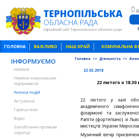
ТЕРНОПІЛЬСЬКА
Д
ОБЛАСНА РАДА
Офіційний сайт Тернопільської обласної ради
ГОЛОВНА
ВАЖЛИВО
НАШ КРАЙ
КОМУНАЛЬНА В
Головна
>>
Діяльність
>>
Анон
ІНФОРМУЄМО
Новини
22.02.2018
Новини комунальних
22 лютого о 18.30
підприємств
Анонси подій
22 лютого у залі обла
Актуально
академічного симфонічн
Гаряча лінія
філармонії та заслужено
Відео
Рапіти (фортепіано) зі Ль
мистецтв України Мирослав 
Запобігання проявам
корупції
Музичний вечір присвячен