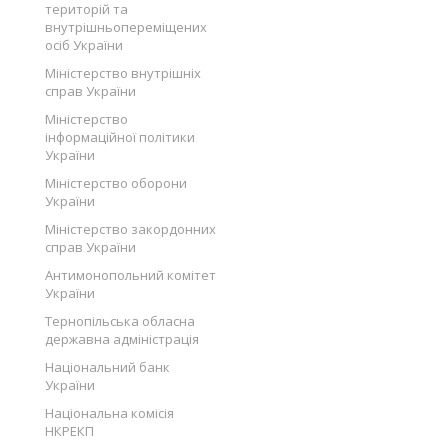
територій та
внутрішньопереміщених
осіб України
Міністерство внутрішніх
справ України
Міністерство
інформаційної політики
України
Міністерство оборони
України
Міністерство закордонних
справ України
Антимонопольний комітет
України
Тернопільська обласна
державна адміністрація
Національний банк
України
Національна комісія
НКРЕКП