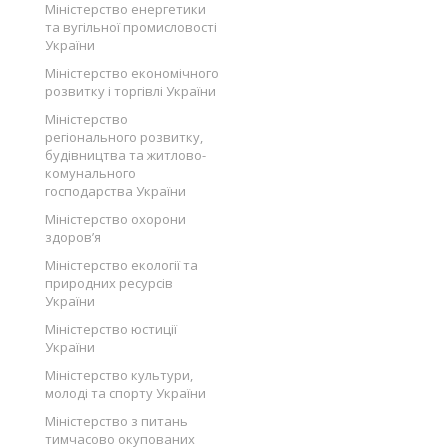
Міністерство енергетики
та вугільної промисловості
України
Міністерство економічного
розвитку і торгівлі України
Міністерство
регіонального розвитку,
будівництва та житлово-
комунального
господарства України
Міністерство охорони
здоров’я
Міністерство екології та
природних ресурсів
України
Міністерство юстиції
України
Міністерство культури,
молоді та спорту України
Міністерство з питань
тимчасово окупованих