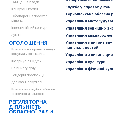
Очищення влади
Служба у справах дітей
Конкурсні комісії
Тернопільська обласна 
Обговорення проєктів
рішень
Управління містобудува
Інвестиційний конкурс
Управління зовнішніх зн
Аукціон
Управління міжнародног
ОГОЛОШЕННЯ
Управління з питань внут
національностей
Конкурси на право оренди
комунального майна
Управління з питань цив
Інформує РВ ФДМУ
Управління культури
На вимогу суду
Управління фізичної кул
Тендерні пропозиції
Державні закупівлі
Конкурсний відбір суб’єктів
оціночної діяльності
РЕГУЛЯТОРНА
ДІЯЛЬНІСТЬ
ОБЛАСНОЇ РАДИ