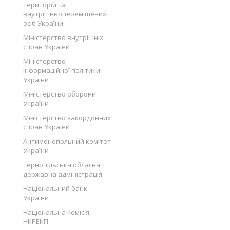
територій та
внутрішньопереміщених
осіб України
Міністерство внутрішніх
справ України
Міністерство
інформаційної політики
України
Міністерство оборони
України
Міністерство закордонних
справ України
Антимонопольний комітет
України
Тернопільська обласна
державна адміністрація
Національний банк
України
Національна комісія
НКРЕКП