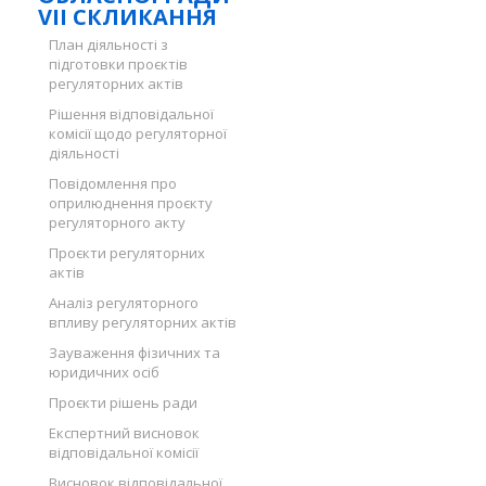
VII СКЛИКАННЯ
План діяльності з
підготовки проєктів
регуляторних актів
Рішення відповідальної
комісії щодо регуляторної
діяльності
Повідомлення про
оприлюднення проєкту
регуляторного акту
Проєкти регуляторних
актів
Аналіз регуляторного
впливу регуляторних актів
Зауваження фізичних та
юридичних осіб
Проєкти рішень ради
Експертний висновок
відповідальної комісії
Висновок відповідальної