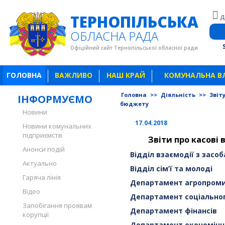
ТЕРНОПІЛЬСЬКА
Д
ОБЛАСНА РАДА
Офіційний сайт Тернопільської обласної ради
ГОЛОВНА
ВАЖЛИВО
НАШ КРАЙ
КОМУНАЛЬНА В
Головна
>>
Діяльність
>>
Звіт
ІНФОРМУЄМО
бюджету
Новини
17.04.2018
Новини комунальних
підприємств
Звіти про касові 
Анонси подій
Відділ взаємодії з засо
Актуально
Відділ сім’ї та молоді
Гаряча лінія
Департамент агропроми
Відео
Департамент соціальног
Запобігання проявам
Департамент фінансів
корупції
Департамент економічн