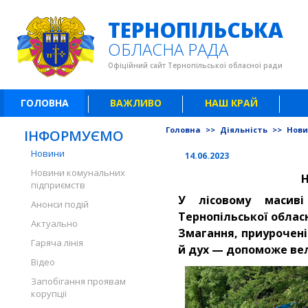
ТЕРНОПІЛЬСЬКА
ОБЛАСНА РАДА
Офіційний сайт Тернопільської обласної ради
ГОЛОВНА
ВАЖЛИВО
НАШ КРАЙ
Головна
>>
Діяльність
>>
Нов
ІНФОРМУЄМО
Новини
14.06.2023
Новини комунальних
Н
підприємств
У лісовому масиві
Анонси подій
Тернопільської облас
Актуально
Змагання, приурочен
Гаряча лінія
й дух — допоможе ве
Відео
Запобігання проявам
корупції