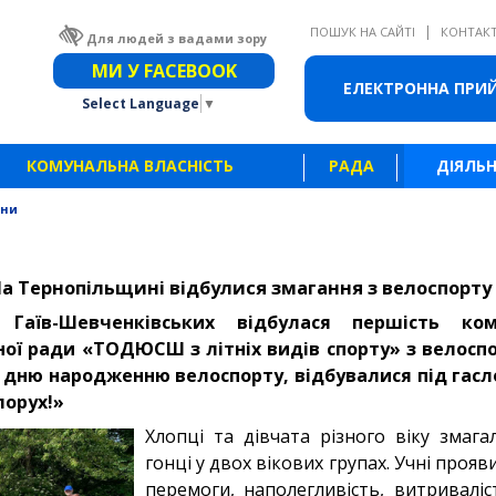
|
ПОШУК НА САЙТІ
КОНТАК
Для людей з вадами зору
Звичайна версія сайту
МИ У FACEBOOK
ЕЛЕКТРОННА ПРИ
Select Language
▼
КОМУНАЛЬНА ВЛАСНІСТЬ
РАДА
ДІЯЛЬН
ини
а Тернопільщині відбулися змагання з велоспорту
 Гаїв-Шевченківських відбулася першість ком
ної ради «ТОДЮСШ з літніх видів спорту» з велоспо
і
дню народженню велоспорту, відбувалися
під гасл
лорух!»
Хлопці та дівчата різного віку змага
гонці у двох вікових групах. Учні проя
перемоги, наполегливість, витриваліс