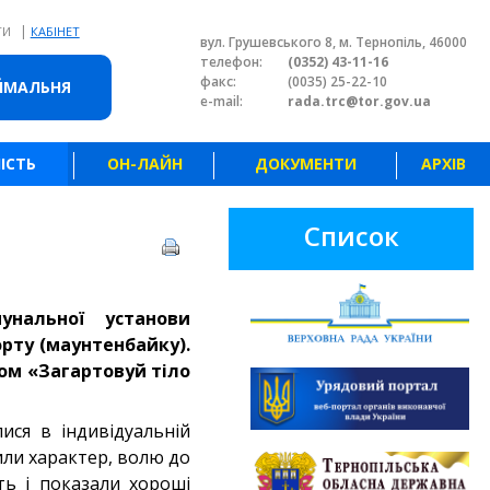
|
ТИ
КАБІНЕТ
вул. Грушевського 8, м. Тернопіль, 46000
телефон:
(0352) 43-11-16
факс:
(0035) 25-22-10
ЙМАЛЬНЯ
e-mail:
rada.trc@tor.gov.ua
ІСТЬ
ОН-ЛАЙН
ДОКУМЕНТИ
АРХІВ
Список
унальної установи
рту (маунтенбайку).
ом «Загартовуй тіло
лися в індивідуальній
вили характер, волю до
ть і показали хороші