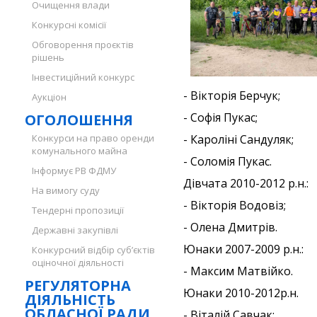
Очищення влади
Конкурсні комісії
Обговорення проєктів
рішень
Інвестиційний конкурс
- Вікторія Берчук;
Аукціон
- Софія Пукас;
ОГОЛОШЕННЯ
Конкурси на право оренди
- Кароліні Сандуляк;
комунального майна
- Соломія Пукас.
Інформує РВ ФДМУ
Дівчата 2010-2012 р.н.:
На вимогу суду
- Вікторія Водовіз;
Тендерні пропозиції
- Олена Дмитрів.
Державні закупівлі
Юнаки 2007-2009 р.н.:
Конкурсний відбір суб’єктів
оціночної діяльності
- Максим Матвійко.
РЕГУЛЯТОРНА
Юнаки 2010-2012р.н.
ДІЯЛЬНІСТЬ
ОБЛАСНОЇ РАДИ
- Віталій Савчак;