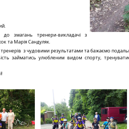
ий.
в до змагань тренери-викладачі з
ок та Марія Сандуляк.
а тренерів з чудовими результатами та бажаємо подаль
ість займатись улюбленим видом спорту, тренуватис
і!