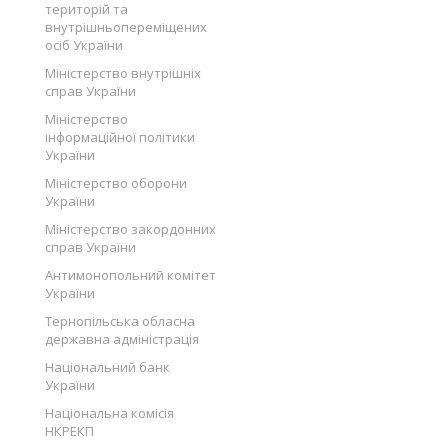
територій та
внутрішньопереміщених
осіб України
Міністерство внутрішніх
справ України
Міністерство
інформаційної політики
України
Міністерство оборони
України
Міністерство закордонних
справ України
Антимонопольний комітет
України
Тернопільська обласна
державна адміністрація
Національний банк
України
Національна комісія
НКРЕКП