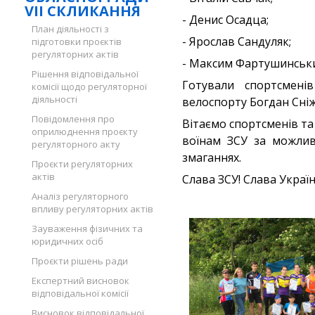
VII СКЛИКАННЯ
- Денис Осадца;
План діяльності з
- Ярослав Сандуляк;
підготовки проєктів
регуляторних актів
- Максим Фартушинськ
Рішення відповідальної
Готували спортсмені
комісії щодо регуляторної
діяльності
велоспорту Богдан Сніж
Повідомлення про
Вітаємо спортсменів т
оприлюднення проєкту
воїнам ЗСУ за можлив
регуляторного акту
змаганнях.
Проєкти регуляторних
актів
Слава ЗСУ! Слава Україн
Аналіз регуляторного
впливу регуляторних актів
Зауваження фізичних та
юридичних осіб
Проєкти рішень ради
Експертний висновок
відповідальної комісії
Висновок відповідальної