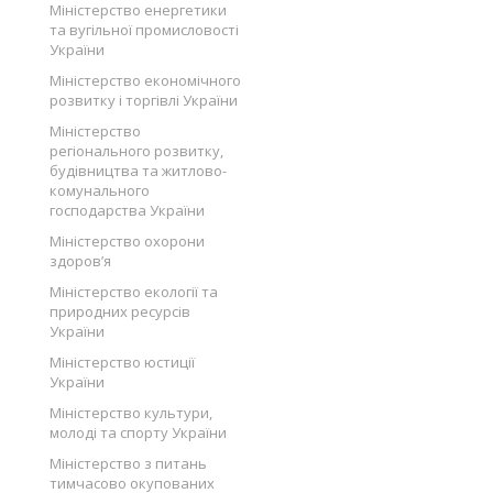
Міністерство енергетики
та вугільної промисловості
України
Міністерство економічного
розвитку і торгівлі України
Міністерство
регіонального розвитку,
будівництва та житлово-
комунального
господарства України
Міністерство охорони
здоров’я
Міністерство екології та
природних ресурсів
України
Міністерство юстиції
України
Міністерство культури,
молоді та спорту України
Міністерство з питань
тимчасово окупованих