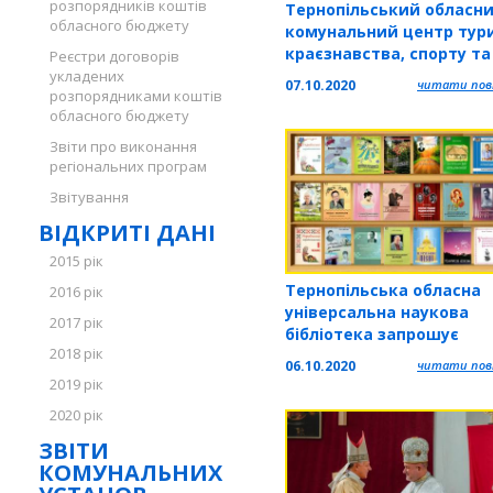
розпорядників коштів
Тернопільський обласн
обласного бюджету
комунальний центр тур
краєзнавства, спорту та
Реєстри договорів
екскурсій учнівської мо
укладених
07.10.2020
читати повн
розпорядниками коштів
провів змагання
обласного бюджету
"Орієнтування у парков
зонах"
Звіти про виконання
регіональних програм
Звітування
ВІДКРИТІ ДАНІ
2015 рік
Тернопільська обласна
2016 рік
універсальна наукова
2017 рік
бібліотека запрошує
2018 рік
переглянути віртуальну
06.10.2020
читати повн
виставку, присвячену 70
2019 рік
річчю від дня народжен
2020 рік
Олега Смоляка
ЗВІТИ
КОМУНАЛЬНИХ