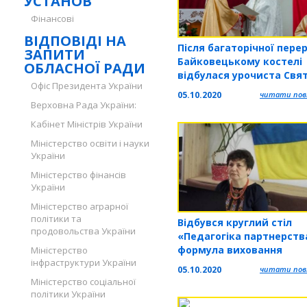
УСТАНОВ
Фінансові
ВІДПОВІДІ НА
Після багаторічної пере
ЗАПИТИ
Байковецькому костелі
ОБЛАСНОЇ РАДИ
відбулася урочиста Свя
Офіс Президента України
Меса
05.10.2020
читати повн
Верховна Рада України:
Кабінет Міністрів України
Міністерство освіти і науки
України
Міністерство фінансів
України
Міністерство аграрної
політики та
Відбувся круглий стіл
продовольства України
«Педагогіка партнерств
формула виховання
Міністерство
інфраструктури України
активного громадянина
05.10.2020
читати повн
Міністерство соціальної
політики України