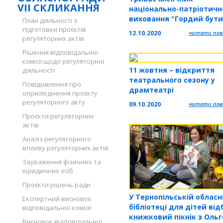
VII СКЛИКАННЯ
національно-патріотичн
виховання "Гордий бути
План діяльності з
українцем!"
підготовки проєктів
12.10.2020
читати повн
регуляторних актів
Рішення відповідальної
комісії щодо регуляторної
11 жовтня – відкриття
діяльності
театрального сезону у
Повідомлення про
драмтеатрі
оприлюднення проєкту
регуляторного акту
09.10.2020
читати повн
Проєкти регуляторних
актів
Аналіз регуляторного
впливу регуляторних актів
Зауваження фізичних та
юридичних осіб
Проєкти рішень ради
У Тернопільській обласн
Експертний висновок
бібліотеці для дітей від
відповідальної комісії
книжковий пікнік з Оль
Висновок відповідальної