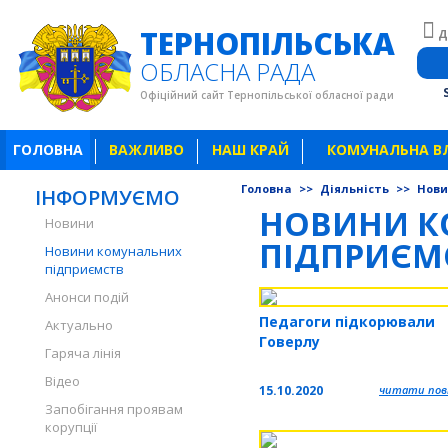
ТЕРНОПІЛЬСЬКА
Д
ОБЛАСНА РАДА
Офіційний сайт Тернопільської обласної ради
ГОЛОВНА
ВАЖЛИВО
НАШ КРАЙ
КОМУНАЛЬНА В
Головна
>>
Діяльність
>>
Нови
ІНФОРМУЄМО
НОВИНИ К
Новини
ПІДПРИЄМ
Новини комунальних
підприємств
Анонси подій
Педагоги підкорювали
Актуально
Говерлу
Гаряча лінія
Відео
15.10.2020
читати повн
Запобігання проявам
корупції