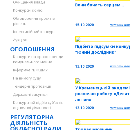
Очищення влади
Вони бачать серцем…
Конкурсні комісії
Обговорення проєктів
рішень
15.10.2020
читати повн
Інвестиційний конкурс
Аукціон
Підбито підсумки конку
ОГОЛОШЕННЯ
"Юний дослідник"
Конкурси на право оренди
комунального майна
13.10.2020
читати повн
Інформує РВ ФДМУ
На вимогу суду
Тендерні пропозиції
У Кременецькій академі
розпочав роботу «Деся
Державні закупівлі
легіон»
Конкурсний відбір суб’єктів
оціночної діяльності
13.10.2020
читати повн
РЕГУЛЯТОРНА
ДІЯЛЬНІСТЬ
ОБЛАСНОЇ РАДИ
Триває місячник