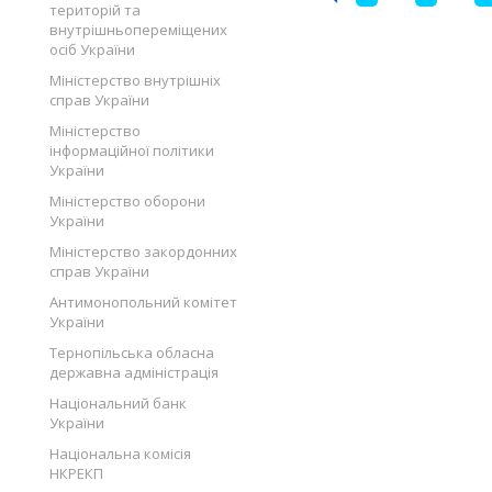
територій та
внутрішньопереміщених
осіб України
Міністерство внутрішніх
справ України
Міністерство
інформаційної політики
України
Міністерство оборони
України
Міністерство закордонних
справ України
Антимонопольний комітет
України
Тернопільська обласна
державна адміністрація
Національний банк
України
Національна комісія
НКРЕКП