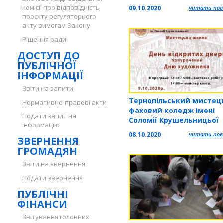
Атаманчук
комісії про відповідність
09.10.2020
читати повн
проєкту регуляторного
акту вимогам Закону
Рішення ради
ДОСТУП ДО
ПУБЛІЧНОЇ
ІНФОРМАЦІЇ
Звіти на запити
Тернопільський мистец
Нормативно-правові акти
фаховий коледж імені
Подати запит на
Соломії Крушельницьої
інформацію
запрошує на День відкр
08.10.2020
читати повн
ЗВЕРНЕННЯ
дверей
ГРОМАДЯН
Звіти на звернення
Подати звернення
ПУБЛІЧНІ
ФІНАНСИ
Звітування головних