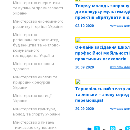
Міністерство енергетики
Творчу молодь запрош
та вугільної промисловості
до конкурсу мультимед
України
проєктів «Врятувати від
Міністерство економічного
забуття»
02.10.2020
читати повн
розвитку і торгівлі України
Міністерство
регіонального розвитку,
будівництва та житлово-
Он-лайн засідання Шко
комунального
професійної мобільності
господарства України
практичних психологів
Міністерство охорони
закладів професійно-
30.09.2020
читати повн
здоров’я
технічної освіти
Міністерство екології та
природних ресурсів
України
Тернопільський театр а
та ляльки – знову серед
Міністерство юстиції
переможців!
України
Міністерство культури,
29.09.2020
читати повн
молоді та спорту України
Міністерство з питань
тимчасово окупованих
1
...
65
...
7